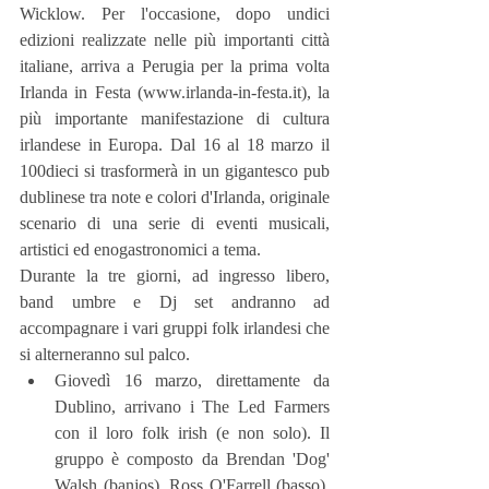
Wicklow. Per l'occasione, dopo undici 
edizioni realizzate nelle più importanti città 
italiane, arriva a Perugia per la prima volta 
Irlanda in Festa (www.irlanda-in-festa.it), la 
più importante manifestazione di cultura 
irlandese in Europa. Dal 16 al 18 marzo il 
100dieci si trasformerà in un gigantesco pub 
dublinese tra note e colori d'Irlanda, originale 
scenario di una serie di eventi musicali, 
artistici ed enogastronomici a tema.
Durante la tre giorni, ad ingresso libero, 
band umbre e Dj set andranno ad 
accompagnare i vari gruppi folk irlandesi che 
si alterneranno sul palco. 
Giovedì 16 marzo, direttamente da 
Dublino, arrivano i The Led Farmers 
con il loro folk irish (e non solo). Il 
gruppo è composto da Brendan 'Dog' 
Walsh (banjos), Ross O'Farrell (basso), 