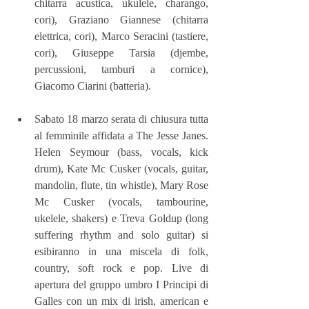
chitarra acustica, ukulele, charango, 
cori), Graziano Giannese (chitarra 
elettrica, cori), Marco Seracini (tastiere, 
cori), Giuseppe Tarsia (djembe, 
percussioni, tamburi a cornice), 
Giacomo Ciarini (batteria). 
Sabato 18 marzo serata di chiusura tutta 
al femminile affidata a The Jesse Janes. 
Helen Seymour (bass, vocals, kick 
drum), Kate Mc Cusker (vocals, guitar, 
mandolin, flute, tin whistle), Mary Rose 
Mc Cusker (vocals, tambourine, 
ukelele, shakers) e Treva Goldup (long 
suffering rhythm and solo guitar) si 
esibiranno in una miscela di folk, 
country, soft rock e pop. Live di 
apertura del gruppo umbro I Principi di 
Galles con un mix di irish, american e 