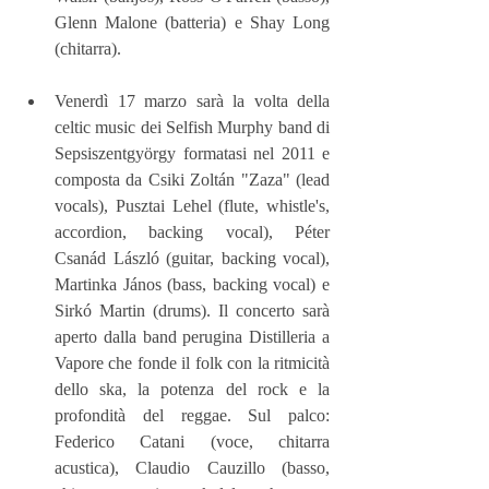
Glenn Malone (batteria) e Shay Long 
(chitarra). 
Venerdì 17 marzo sarà la volta della 
celtic music dei Selfish Murphy band di 
Sepsiszentgyörgy formatasi nel 2011 e 
composta da Csiki Zoltán "Zaza" (lead 
vocals), Pusztai Lehel (flute, whistle's, 
accordion, backing vocal), Péter 
Csanád László (guitar, backing vocal), 
Martinka János (bass, backing vocal) e 
Sirkó Martin (drums). Il concerto sarà 
aperto dalla band perugina Distilleria a 
Vapore che fonde il folk con la ritmicità 
dello ska, la potenza del rock e la 
profondità del reggae. Sul palco: 
Federico Catani (voce, chitarra 
acustica), Claudio Cauzillo (basso, 