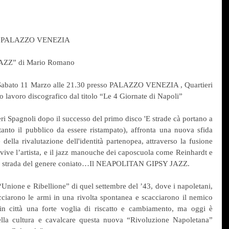
A PALAZZO VENEZIA
JAZZ” di Mario Romano
abato 11 Marzo alle 21.30 presso PALAZZO VENEZIA , Quartieri 
o lavoro discografico dal titolo “Le 4 Giornate di Napoli” 
eri Spagnoli dopo il successo del primo disco 'E strade cà portano a 
anto il pubblico da essere ristampato), affronta una nuova sfida 
della rivalutazione dell'identità partenopea, attraverso la fusione 
i vive l’artista, e il jazz manouche dei caposcuola come Reinhardt e 
la strada del genere coniato…Il NEAPOLITAN GIPSY JAZZ.
“Unione e Ribellione” di quel settembre del ’43, dove i napoletani, 
cciarono le armi in una rivolta spontanea e scacciarono il nemico 
in città una forte voglia di riscatto e cambiamento, ma oggi è 
ella cultura e cavalcare questa nuova “Rivoluzione Napoletana” 