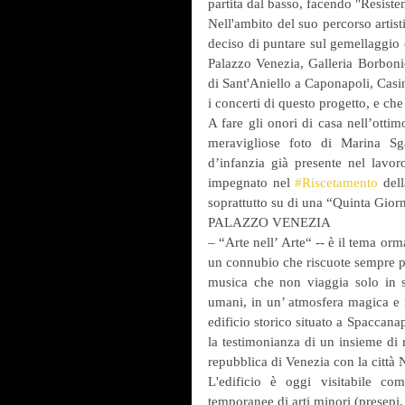
partita dal basso, facendo "Resiste
Nell'ambito del suo percorso artis
deciso di puntare sul gemellaggio c
Palazzo Venezia, Galleria Borbonic
di Sant'Aniello a Caponapoli, Casina
i concerti di questo progetto, e che
A fare gli onori di casa nell’ottim
meravigliose foto di Marina Sg
d’infanzia già presente nel lavor
impegnato nel 
#Riscetamento
 del
soprattutto su di una “Quinta Giorn
PALAZZO VENEZIA
– “Arte nell’ Arte“ -- è il tema orm
un connubio che riscuote sempre più
musica che non viaggia solo in s
umani, in un’ atmosfera magica e r
edificio storico situato a Spaccanap
la testimonianza di un insieme di r
repubblica di Venezia con la città 
L'edificio è oggi visitabile c
temporanee di arti minori (presepi, 