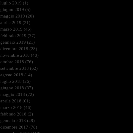
luglio 2019
(1)
1 post
giugno 2019
(5)
5 post
maggio 2019
(20)
20 post
aprile 2019
(21)
21 post
marzo 2019
(46)
46 post
febbraio 2019
(37)
37 post
gennaio 2019
(21)
21 post
dicembre 2018
(28)
28 post
novembre 2018
(48)
48 post
ottobre 2018
(76)
76 post
settembre 2018
(62)
62 post
agosto 2018
(14)
14 post
luglio 2018
(26)
26 post
giugno 2018
(37)
37 post
maggio 2018
(72)
72 post
aprile 2018
(61)
61 post
marzo 2018
(46)
46 post
febbraio 2018
(2)
2 post
gennaio 2018
(49)
49 post
dicembre 2017
(78)
78 post