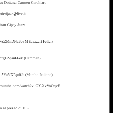
zz: Dott.ssa Carmen Cerchiaro
ierijazz@live.it
tan Gipsy Jazz:
v=ZZMnDNzSoyM (Lazzari Felici)
?v=rgLZqan66ek (Cammen)
v=5YuVXRpdfJs (Mambo Italiano)
.youtube.com/watch?v=GY-XvVoOqvE
to al prezzo di 10 €.