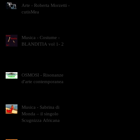
Arte - Roberta Morzetti -
cutisMea
Musica - Costume -
BLANDITIA vol 1- 2
OSMOSI - Risonanze
d'arte contemporanea
Musica - Sabrina di
Monda – il singolo
Scugnizza Africana