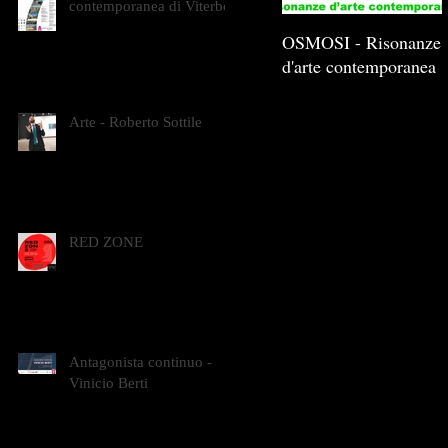
contemporanea di Viterbo
OSMOSI - Risonanze
d'arte contemporanea
Arte - Roberto Sottile
RED ZONE
Antagonista continuo -
Vinicio Berti