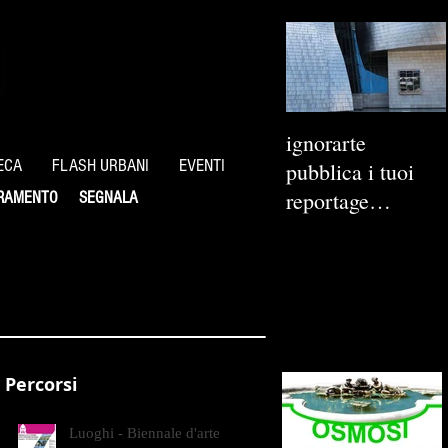
ignorarte
ECA
FLASH URBANI
EVENTI
pubblica i tuoi
reportage
RAMENTO
SEGNALA
fotografici
Percorsi
Luoghi - Biennale d'arte