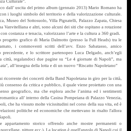
nza Culturale". 
tico dall’ uscita del primo album (gennaio 2013) Mario Romano ha 
on i luoghi simbolo del territorio e della valorizzazione culturale. 
a, Museo del Sottosuolo, Villa Pignatelli, Palazzo Zapata, Chiesa 
 Vanvitelliana e altri, sono alcuni dei siti che ospitano a rotazione 
 con costanza e tenacia, valorizzano l’arte e la cultura a 360 gradi. 
o progetto grafico di Maria Dalmotto (presso la Full Heads) tra le 
amato, i commoventi scritti dell’avv. Enzo Sabatasso, amico 
o precedente, e lo scrittore partenopeo Luca Delgado, anch’egli 
la città, regalandoci due pagine su “Le 4 giornate di Napoli”, ma 
ata", all’insegna della lotta e di un nuovo “Riscatto Napoletano”
ai ricorrente dei concerti della Band Napoletana in giro per la città, 
 consenso da critica e pubblico, il quale viene proiettato con una 
enso geografico, ma che esplora anche l’anima ed i sentimenti 
omantica all’ interno della Casina Pompeiana di Palazzo Venezia, 
oli, che ha vissuto molte vicissitudini nel corso della sua vita, ed è 
elazioni politiche ed economiche che mettevano in risalto l'allora 
Napoli.
ome appartamento storico offrendo anche mostre permanenti o 
porcellane, pitture ecc.). La location è quell'angolo di Napoli cui il 