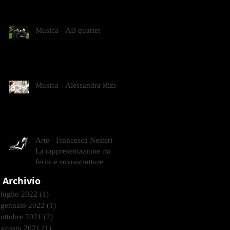
CONTEMPORANEI CHE
ANIMANO IL MUSEO D
Musica - AB quartet
Musica - Alessandra Rizzo
Arte - Francesca Nesteri -
La rappresentazione tra
ferite e sovrastrutture
Archivio
luglio 2022
(1)
1 post
gennaio 2022
(1)
1 post
ottobre 2021
(2)
2 post
agosto 2021
(1)
1 post