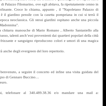
di Palazzo Filomarino, ove egli abitava, fa ripetutamente cenno in 
confinante. Croce lo chiama, appunto , il "Napoletano Palazzo di 
 è il giardino pensile con la casetta pompeiana in cui si terrà il 
epoca neoclassica. Gli stessi giardini ospitano anche una piccola 
 Madonnina".
hitarra manouche di Mario Romano , Alberto Santaniello alla 
asso, talenti anch’essi provenienti dai quartieri popolari della città 
 frizzante e sanguigno riproducono colori e umori di una magica 
rà anche degli evergreen del loro repertorio.
benvenuto, a seguire il concerto ed infine una visita guidata del 
mpegno di Gennaro Buccino…
 euro.
ni, telefonare al 340.489.38.36 e/o mandare una mail a: 