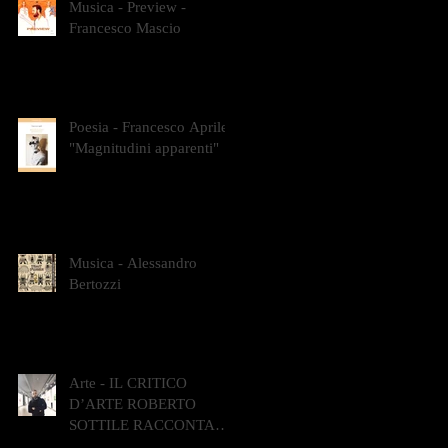
Musica - Preview -
Francesco Mascio
Poesia - Francesco Aprile -
"Magnitudini apparenti"
Musica - Alessandro
Bertozzi
Arte - IL CRITICO
D’ARTE ROBERTO
SOTTILE RACCONTA
GLI INTRECCI