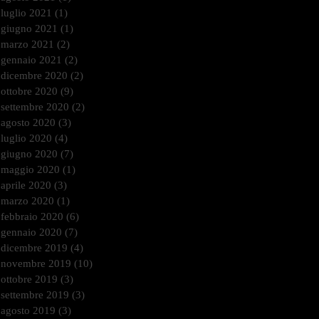
luglio 2021
(1)
1 post
giugno 2021
(1)
1 post
marzo 2021
(2)
2 post
gennaio 2021
(2)
2 post
dicembre 2020
(2)
2 post
ottobre 2020
(9)
9 post
settembre 2020
(2)
2 post
agosto 2020
(3)
3 post
luglio 2020
(4)
4 post
giugno 2020
(7)
7 post
maggio 2020
(1)
1 post
aprile 2020
(3)
3 post
marzo 2020
(1)
1 post
febbraio 2020
(6)
6 post
gennaio 2020
(7)
7 post
dicembre 2019
(4)
4 post
novembre 2019
(10)
10 post
ottobre 2019
(3)
3 post
settembre 2019
(3)
3 post
agosto 2019
(3)
3 post