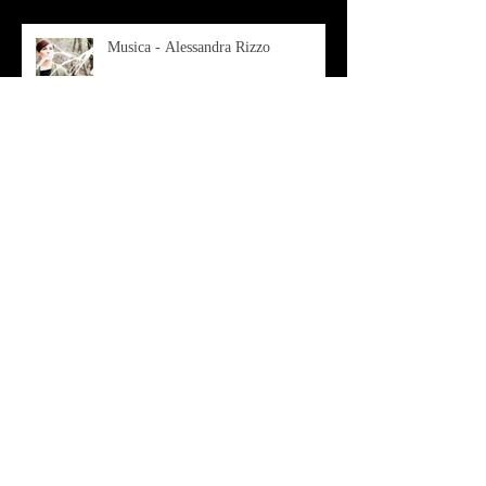
Musica - Alessandra Rizzo
Arte - Francesca Nesteri - La
rappresentazione tra ferite e
sovrastrutture
Archivio
luglio 2022
(1)
1 post
gennaio 2022
(1)
1 post
ottobre 2021
(2)
2 post
agosto 2021
(1)
1 post
luglio 2021
(1)
1 post
giugno 2021
(1)
1 post
marzo 2021
(2)
2 post