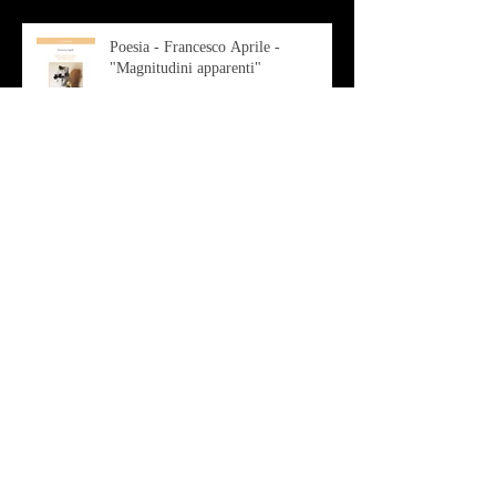
Poesia - Francesco Aprile -
"Magnitudini apparenti"
Musica - Alessandro Bertozzi
Arte - IL CRITICO D’ARTE
ROBERTO SOTTILE RACCONTA
GLI INTRECCI
CONTEMPORANEI CHE
ANIMANO IL MUSEO D