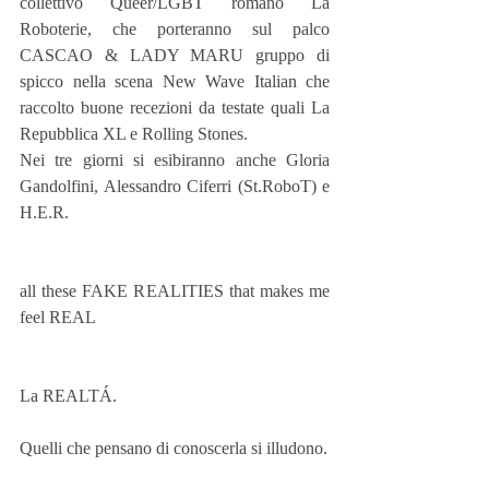
collettivo Queer/LGBT romano La 
Roboterie, che porteranno sul palco 
CASCAO & LADY MARU gruppo di 
spicco nella scena New Wave Italian che 
raccolto buone recezioni da testate quali La 
Repubblica XL e Rolling Stones.
Nei tre giorni si esibiranno anche Gloria 
Gandolfini, Alessandro Ciferri (St.RoboT) e 
H.E.R.
all these FAKE REALITIES that makes me 
feel REAL
La REALTÁ.
Quelli che pensano di conoscerla si illudono.