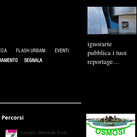
ignorarte
ECA
FLASH URBANI
EVENTI
pubblica i tuoi
reportage
RAMENTO
SEGNALA
fotografici
Percorsi
Luoghi - Biennale d'arte