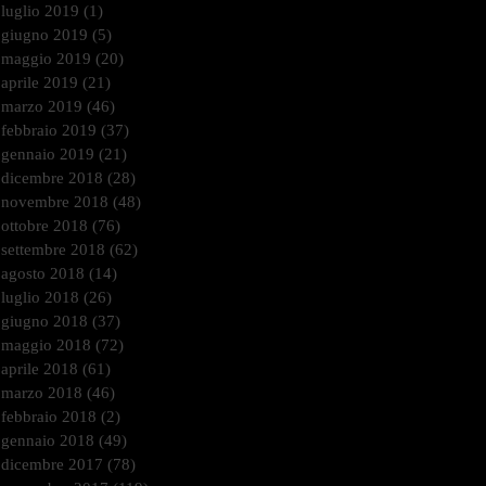
luglio 2019
(1)
1 post
giugno 2019
(5)
5 post
maggio 2019
(20)
20 post
aprile 2019
(21)
21 post
marzo 2019
(46)
46 post
febbraio 2019
(37)
37 post
gennaio 2019
(21)
21 post
dicembre 2018
(28)
28 post
novembre 2018
(48)
48 post
ottobre 2018
(76)
76 post
settembre 2018
(62)
62 post
agosto 2018
(14)
14 post
luglio 2018
(26)
26 post
giugno 2018
(37)
37 post
maggio 2018
(72)
72 post
aprile 2018
(61)
61 post
marzo 2018
(46)
46 post
febbraio 2018
(2)
2 post
gennaio 2018
(49)
49 post
dicembre 2017
(78)
78 post