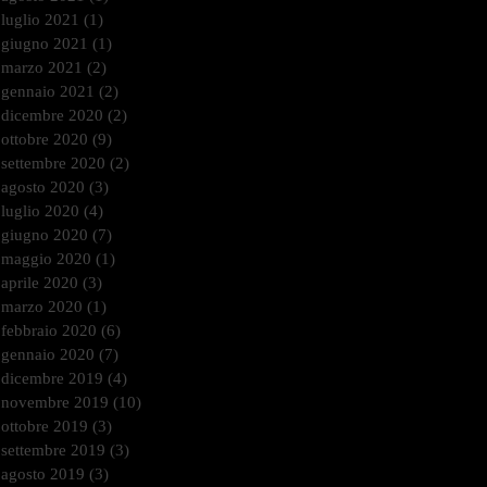
luglio 2021
(1)
1 post
giugno 2021
(1)
1 post
marzo 2021
(2)
2 post
gennaio 2021
(2)
2 post
dicembre 2020
(2)
2 post
ottobre 2020
(9)
9 post
settembre 2020
(2)
2 post
agosto 2020
(3)
3 post
luglio 2020
(4)
4 post
giugno 2020
(7)
7 post
maggio 2020
(1)
1 post
aprile 2020
(3)
3 post
marzo 2020
(1)
1 post
febbraio 2020
(6)
6 post
gennaio 2020
(7)
7 post
dicembre 2019
(4)
4 post
novembre 2019
(10)
10 post
ottobre 2019
(3)
3 post
settembre 2019
(3)
3 post
agosto 2019
(3)
3 post