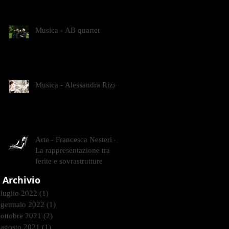
CONTEMPORANEI CHE
ANIMANO IL MUSEO D
Musica - AB quartet
Musica - Alessandra Rizzo
Arte - Francesca Nesteri -
La rappresentazione tra
ferite e sovrastrutture
Archivio
luglio 2022
(1)
1 post
gennaio 2022
(1)
1 post
ottobre 2021
(2)
2 post
agosto 2021
(1)
1 post