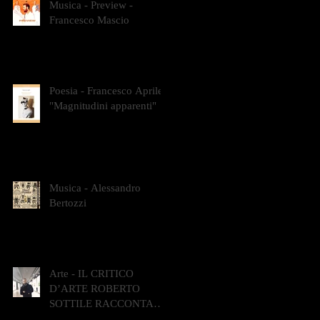
Musica - Preview -
Francesco Mascio
Poesia - Francesco Aprile -
"Magnitudini apparenti"
Musica - Alessandro
Bertozzi
Arte - IL CRITICO
D’ARTE ROBERTO
SOTTILE RACCONTA
GLI INTRECCI