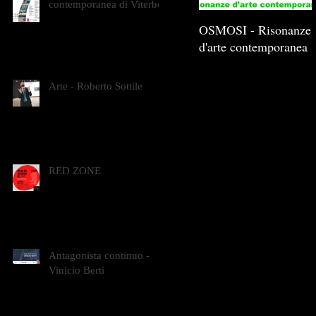
contemporanea di Viterbo
OSMOSI - Risonanze
d'arte contemporanea
Arte - Roberto Sottile
RED ZONE
Antagonista continuo -
Vinicio Berti