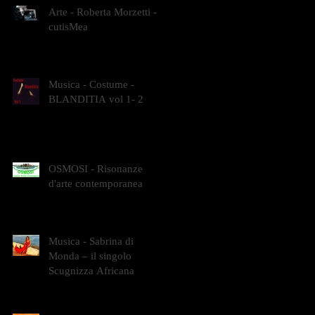
Arte - Roberta Morzetti -
cutisMea
Musica - Costume -
BLANDITIA vol 1- 2
OSMOSI - Risonanze
d'arte contemporanea
Musica - Sabrina di
Monda – il singolo
Scugnizza Africana