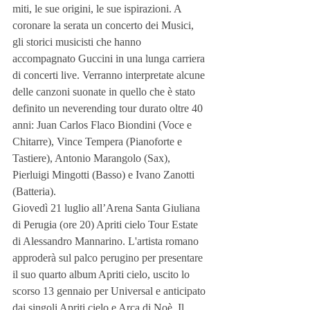
miti, le sue origini, le sue ispirazioni. A 
coronare la serata un concerto dei Musici, 
gli storici musicisti che hanno 
accompagnato Guccini in una lunga carriera 
di concerti live. Verranno interpretate alcune 
delle canzoni suonate in quello che è stato 
definito un neverending tour durato oltre 40 
anni: Juan Carlos Flaco Biondini (Voce e 
Chitarre), Vince Tempera (Pianoforte e 
Tastiere), Antonio Marangolo (Sax), 
Pierluigi Mingotti (Basso) e Ivano Zanotti 
(Batteria).
Giovedì 21 luglio all’Arena Santa Giuliana 
di Perugia (ore 20) Apriti cielo Tour Estate 
di Alessandro Mannarino. L'artista romano 
approderà sul palco perugino per presentare 
il suo quarto album Apriti cielo, uscito lo 
scorso 13 gennaio per Universal e anticipato 
dai singoli Apriti cielo e Arca di Noè. Il 