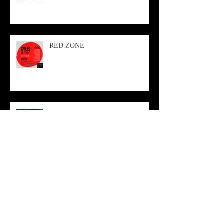
RED ZONE
Antagonista continuo - Vinicio Berti
Arte - Roberta Morzetti - cutisMea