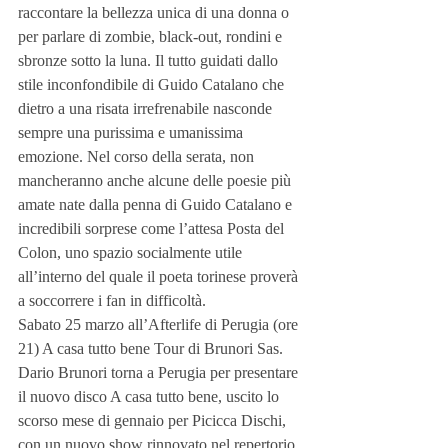
raccontare la bellezza unica di una donna o 
per parlare di zombie, black-out, rondini e 
sbronze sotto la luna. Il tutto guidati dallo 
stile inconfondibile di Guido Catalano che 
dietro a una risata irrefrenabile nasconde 
sempre una purissima e umanissima 
emozione. Nel corso della serata, non 
mancheranno anche alcune delle poesie più 
amate nate dalla penna di Guido Catalano e 
incredibili sorprese come l’attesa Posta del 
Colon, uno spazio socialmente utile 
all’interno del quale il poeta torinese proverà 
a soccorrere i fan in difficoltà.  
Sabato 25 marzo all’Afterlife di Perugia (ore 
21) A casa tutto bene Tour di Brunori Sas. 
Dario Brunori torna a Perugia per presentare 
il nuovo disco A casa tutto bene, uscito lo 
scorso mese di gennaio per Picicca Dischi, 
con un nuovo show rinnovato nel repertorio 