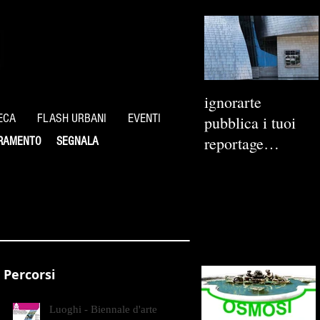
ignorarte
ECA
FLASH URBANI
EVENTI
pubblica i tuoi
reportage
RAMENTO
SEGNALA
fotografici
Percorsi
Luoghi - Biennale d'arte