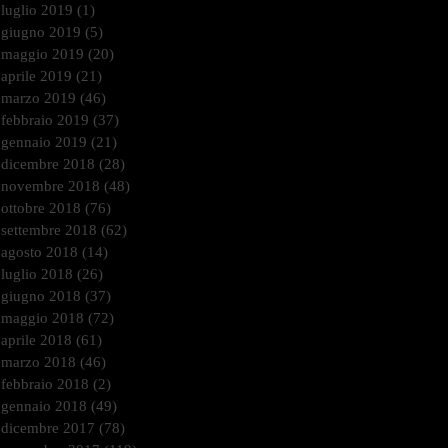
luglio 2019
(1)
1 post
giugno 2019
(5)
5 post
maggio 2019
(20)
20 post
aprile 2019
(21)
21 post
marzo 2019
(46)
46 post
febbraio 2019
(37)
37 post
gennaio 2019
(21)
21 post
dicembre 2018
(28)
28 post
novembre 2018
(48)
48 post
ottobre 2018
(76)
76 post
settembre 2018
(62)
62 post
agosto 2018
(14)
14 post
luglio 2018
(26)
26 post
giugno 2018
(37)
37 post
maggio 2018
(72)
72 post
aprile 2018
(61)
61 post
marzo 2018
(46)
46 post
febbraio 2018
(2)
2 post
gennaio 2018
(49)
49 post
dicembre 2017
(78)
78 post