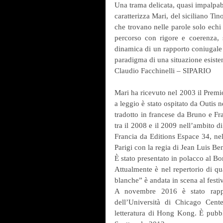
Una trama delicata, quasi impalpabi
caratterizza Mari, del siciliano Tin
che trovano nelle parole solo echi 
percorso con rigore e coerenza, s
dinamica di un rapporto coniugale o
paradigma di una situazione esisten
Claudio Facchinelli – SIPARIO
Mari ha ricevuto nel 2003 il Premio
a leggio è stato ospitato da Outis n
tradotto in francese da Bruno e Fr
tra il 2008 e il 2009 nell’ambito d
Francia da Editions Espace 34, nell
Parigi con la regia di Jean Luis B
È stato presentato in polacco al B
Attualmente è nel repertorio di q
blanche” è andata in scena al festi
A novembre 2016 è stato rappr
dell’Università di Chicago Cent
letteratura di Hong Kong. È pubbli