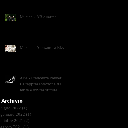
CONTEMPORANEI CHE
ANIMANO IL MUSEO D
Musica - AB quartet
Musica - Alessandra Rizzo
Arte - Francesca Nesteri -
La rappresentazione tra
ferite e sovrastrutture
Archivio
luglio 2022
(1)
1 post
gennaio 2022
(1)
1 post
ottobre 2021
(2)
2 post
agosto 2021
(1)
1 post