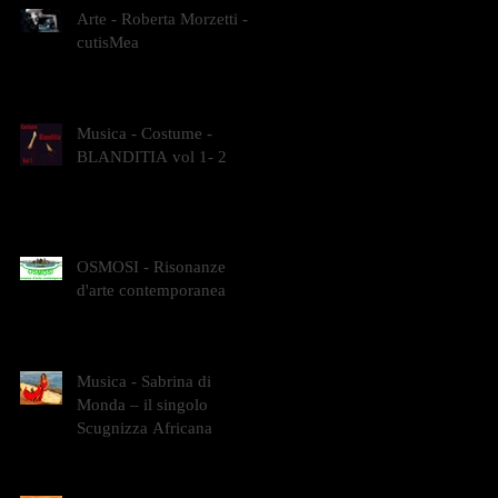
Arte - Roberta Morzetti -
cutisMea
Musica - Costume -
BLANDITIA vol 1- 2
OSMOSI - Risonanze
d'arte contemporanea
Musica - Sabrina di
Monda – il singolo
Scugnizza Africana