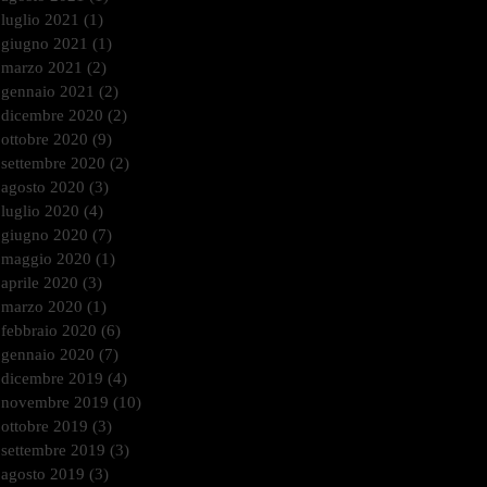
luglio 2021
(1)
1 post
giugno 2021
(1)
1 post
marzo 2021
(2)
2 post
gennaio 2021
(2)
2 post
dicembre 2020
(2)
2 post
ottobre 2020
(9)
9 post
settembre 2020
(2)
2 post
agosto 2020
(3)
3 post
luglio 2020
(4)
4 post
giugno 2020
(7)
7 post
maggio 2020
(1)
1 post
aprile 2020
(3)
3 post
marzo 2020
(1)
1 post
febbraio 2020
(6)
6 post
gennaio 2020
(7)
7 post
dicembre 2019
(4)
4 post
novembre 2019
(10)
10 post
ottobre 2019
(3)
3 post
settembre 2019
(3)
3 post
agosto 2019
(3)
3 post