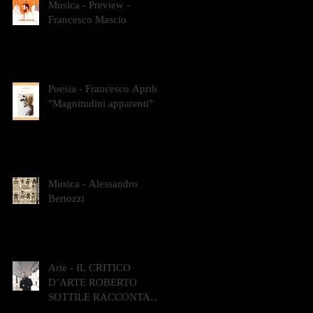
Musica - Preview -
Francesco Mascio
Poesia - Francesco Aprile -
"Magnitudini apparenti"
Musica - Alessandro
Bertozzi
Arte - IL CRITICO
D’ARTE ROBERTO
SOTTILE RACCONTA
GLI INTRECCI