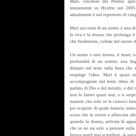
Mari, vincitore del Premio spec
interamente su Hystrio nel 2005.
attualmente è nel repertorio di ci
Mari racconta di un uomo e una don
la riva e la donna che prolunga il
che finalmente, cullate dal suono d
Un uomo e una donna, il mare; una 
profondità di un sentire, una ling
dilatato nel testo sulla linea che
respinge l'altra. Mari è quasi u
accompagnate dal lento ritmo di
parlato di Dio e del mondo, o del 
non lo fanno quasi mai, e si sorpr
materie che solo se le conosci bene
per scoprire di quale materia siamo
scura che fa orrore e affascina all
quando la donna, arrivata là appa
che se ne sta solo a pensare sulla
lingua potrà mai sciogliere, in p