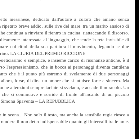
letto messinese, dedicato dall'autore a coloro che amano senza 
ripetuto breve addio, sulle rive del mare, tra un marito ansioso di 
he continua a rinviare il rientro in cucina, riattaccando il discorso. 
amente interessata al linguaggio, che tende la rete invisibile di 
are coi ritmi della sua partitura il movimento, legando le due 
no marino. LA GIURIA DEL PREMIO RICCIONE
ticissimo e semplice, e insieme carico di risonanze antiche, è il 
rso l'espressionismo, che in bocca ai personaggi diventa cantilena 
canto che è il punto più estremo di svelamento di due personaggi 
 allora, forse, di dirsi un amore che si intuisce forte e sincero. Ma 
roche attenzioni sempre taciute si svelano, e accade il miracolo. Un 
 che si commuove e sorride di fronte all'incanto di un piccolo 
ioso. Simona Spaventa – LA REPUBBLICA
in scena... Non solo il testo, ma anche la sensibile regia riesce a 
 rendere il non detto indispensabile quanto gli intervalli tra le note. 