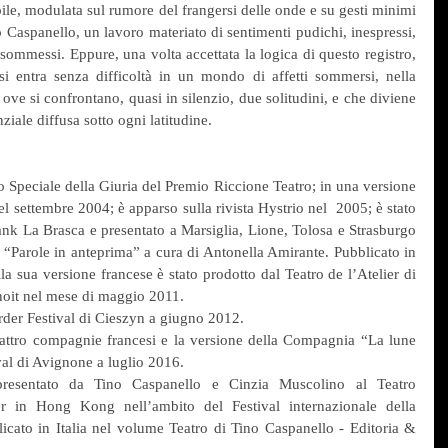
le, modulata sul rumore del frangersi delle onde e su gesti minimi 
o Caspanello, un lavoro materiato di sentimenti pudichi, inespressi, 
sommessi. Eppure, una volta accettata la logica di questo registro, 
i entra senza difficoltà in un mondo di affetti sommersi, nella 
ve si confrontano, quasi in silenzio, due solitudini, e che diviene 
ziale diffusa sotto ogni latitudine.
 Speciale della Giuria del Premio Riccione Teatro; in una versione 
el settembre 2004; è apparso sulla rivista Hystrio nel  2005; è stato 
ank La Brasca e presentato a Marsiglia, Lione, Tolosa e Strasburgo 
i “Parole in anteprima” a cura di Antonella Amirante. Pubblicato in 
a sua versione francese è stato prodotto dal Teatro de l’Atelier di 
enoit nel mese di maggio 2011.
order Festival di Cieszyn a giugno 2012.
uattro compagnie francesi e la versione della Compagnia “La lune 
val di Avignone a luglio 2016.
esentato da Tino Caspanello e Cinzia Muscolino al Teatro 
er in Hong Kong nell’ambito del Festival internazionale della 
cato in Italia nel volume Teatro di Tino Caspanello - Editoria & 