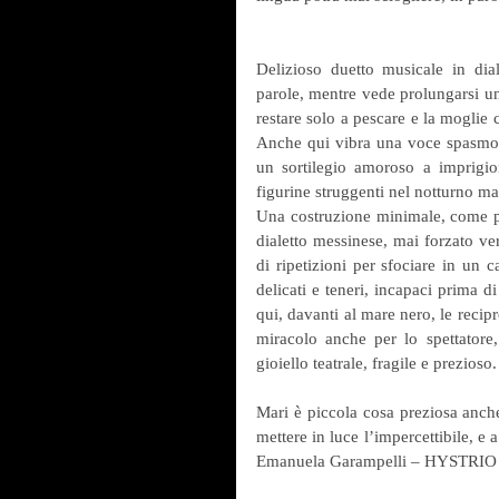
Delizioso duetto musicale in dia
parole, mentre vede prolungarsi un 
restare solo a pescare e la moglie c
Anche qui vibra una voce spasmodic
un sortilegio amoroso a imprigion
figurine struggenti nel nottur
Una costruzione minimale, come poe
dialetto messinese, mai forzato ve
di ripetizioni per sfociare in un 
delicati e teneri, incapaci prima di
qui, davanti al mare nero, le recip
miracolo anche per lo spettatore,
gioiello teatrale, fragile e prez
Mari è piccola cosa preziosa anche 
mettere in luce l’impercettibile, e a
Emanuela Garampelli – HYSTRIO