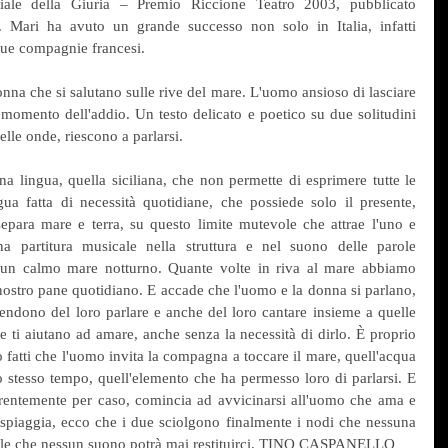
iale della Giuria – Premio Riccione Teatro 2003, pubblicato 
 Mari ha avuto un grande successo non solo in Italia, infatti 
nque compagnie francesi.
na che si salutano sulle rive del mare. L'uomo ansioso di lasciare 
 momento dell'addio. Un testo delicato e poetico su due solitudini 
elle onde, riescono a parlarsi.
lingua, quella siciliana, che non permette di esprimere tutte le 
ua fatta di necessità quotidiane, che possiede solo il presente, 
 separa mare e terra, su questo limite mutevole che attrae l'uno e 
na partitura musicale nella struttura e nel suono delle parole 
 un calmo mare notturno. Quante volte in riva al mare abbiamo 
nostro pane quotidiano. E accade che l'uomo e la donna si parlano, 
endono del loro parlare e anche del loro cantare insieme a quelle 
 ti aiutano ad amare, anche senza la necessità di dirlo. È proprio 
 fatti che l'uomo invita la compagna a toccare il mare, quell'acqua 
o stesso tempo, quell'elemento che ha permesso loro di parlarsi. E 
rentemente per caso, comincia ad avvicinarsi all'uomo che ama e 
 spiaggia, ecco che i due sciolgono finalmente i nodi che nessuna 
arole che nessun suono potrà mai restituirci. TINO CASPANELLO