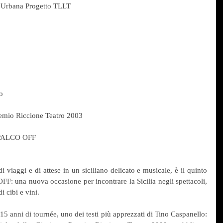
 Urbana Progetto TLLT
o
remio Riccione Teatro 2003
a PALCO OFF
 viaggi e di attese in un siciliano delicato e musicale, è il quinto 
F: una nuova occasione per incontrare la Sicilia negli spettacoli, 
i cibi e vini.
5 anni di tournée, uno dei testi più apprezzati di Tino Caspanello: 