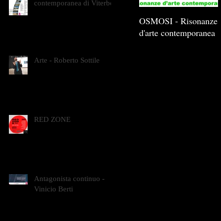
contemporanea di Viterbo
OSMOSI - Risonanze
d'arte contemporanea
Arte - Roberto Sottile
RED ZONE
Antagonista continuo -
Vinicio Berti