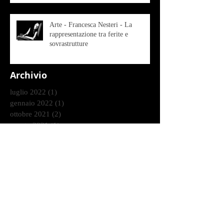
Arte - Francesca Nesteri - La
rappresentazione tra ferite e
sovrastrutture
Archivio
luglio 2022
(1)
1 post
gennaio 2022
(1)
1 post
ottobre 2021
(2)
2 post
agosto 2021
(1)
1 post
luglio 2021
(1)
1 post
giugno 2021
(1)
1 post
marzo 2021
(2)
2 post
gennaio 2021
(2)
2 post
dicembre 2020
(2)
2 post
ottobre 2020
(9)
9 post
settembre 2020
(2)
2 post
agosto 2020
(3)
3 post
luglio 2020
(4)
4 post