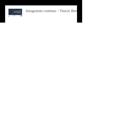
Antagonista continuo - Vinicio Berti
Arte - Roberta Morzetti - cutisMea
Musica - Costume - BLANDITIA
vol 1- 2
OSMOSI - Risonanze d'arte
contemporanea