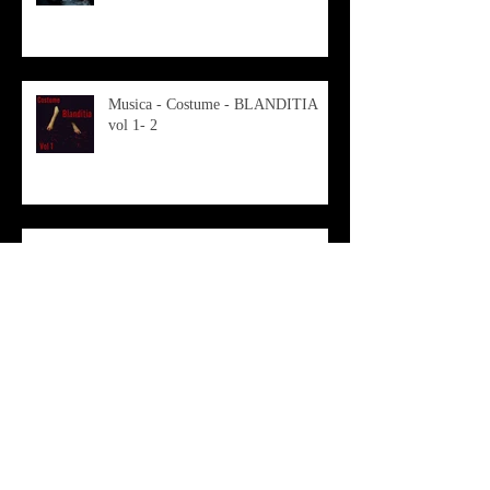
Musica - Costume - BLANDITIA
vol 1- 2
OSMOSI - Risonanze d'arte
contemporanea
Musica - Sabrina di Monda – il
singolo Scugnizza Africana