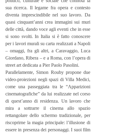
politico, culturale e sociale che connota la 
sua ricerca. Il legame fra opera e contesto 
diventa imprescindibile nel suo lavoro. Da 
quasi cinquant’anni crea immagini sui muri 
delle città, dando voce agli eventi che in esse 
si sono svolti. In Italia si è fatto conoscere 
per i lavori murali su carta realizzati a Napoli 
– omaggi, fra gli altri, a Caravaggio, Luca 
Giordano, Ribera – e a Roma, con l’opera di 
street art dedicata a Pier Paolo Pasolini.
Parallelamente, Simon Rouby propone due 
video-proiezioni negli spazi di Villa Medici, 
come una passeggiata tra le “Apparizioni 
cinematografiche” da lui realizzate nel corso 
di quest’anno di residenza. Un lavoro che 
mira a sottrarre il cinema allo spazio 
rettangolare dello schermo tradizionale, per 
riscoprirne la magia principale: l’illusione di 
essere in presenza dei personaggi. I suoi film 