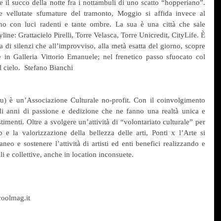
l succo della notte fra i nottambuli di uno scatto “hopperiano”. 
e vellutate sfumature del tramonto, Moggio si affida invece al 
o con luci radenti e tante ombre. La sua è una città che sale 
ine: Grattacielo Pirelli, Torre Velasca, Torre Unicredit, CityLife. È 
 di silenzi che all’improvviso, alla metà esatta del giorno, scopre 
e in Galleria Vittorio Emanuele; nel frenetico passo sfuocato col 
 cielo.  Stefano Bianchi
u) è un’Associazione Culturale no-profit. Con il coinvolgimento 
to di anni di passione e dedizione che ne fanno una realtà unica e 
timenti. Oltre a svolgere un’attività di “volontariato culturale” per 
e la valorizzazione della bellezza delle arti, Ponti x l’Arte si 
o e sostenere l’attività di artisti ed enti benefici realizzando e 
 e collettive, anche in location inconsuete.
oolmag.it