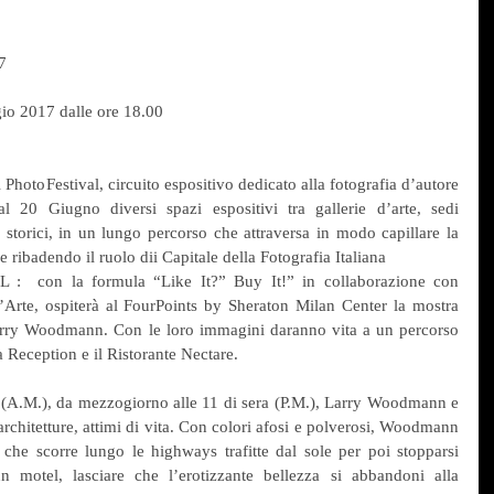
7
io 2017 dalle ore 18.00
PhotoFestival, circuito espositivo dedicato alla fotografia d’autore 
 20 Giugno diversi spazi espositivi tra gallerie d’arte, sedi 
 storici, in un lungo percorso che attraversa in modo capillare la 
e ribadendo il ruolo dii Capitale della Fotografia Italiana
:  con la formula “Like It?” Buy It!” in collaborazione con 
’Arte, ospiterà al FourPoints by Sheraton Milan Center la mostra 
rry Woodmann. Con le loro immagini daranno vita a un percorso 
a Reception e il Ristorante Nectare.
 (A.M.), da mezzogiorno alle 11 di sera (P.M.), Larry Woodmann e 
chitetture, attimi di vita. Con colori afosi e polverosi, Woodmann 
che scorre lungo le highways trafitte dal sole per poi stopparsi 
n motel, lasciare che l’erotizzante bellezza si abbandoni alla 