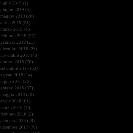
luglio 2019
(1)
1 post
giugno 2019
(5)
5 post
maggio 2019
(20)
20 post
aprile 2019
(21)
21 post
marzo 2019
(46)
46 post
febbraio 2019
(37)
37 post
gennaio 2019
(21)
21 post
dicembre 2018
(28)
28 post
novembre 2018
(48)
48 post
ottobre 2018
(76)
76 post
settembre 2018
(62)
62 post
agosto 2018
(14)
14 post
luglio 2018
(26)
26 post
giugno 2018
(37)
37 post
maggio 2018
(72)
72 post
aprile 2018
(61)
61 post
marzo 2018
(46)
46 post
febbraio 2018
(2)
2 post
gennaio 2018
(49)
49 post
dicembre 2017
(78)
78 post