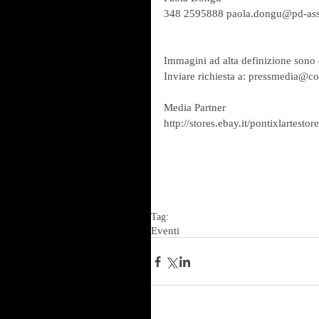
348 2595888 paola.dongu@pd-ass
Immagini ad alta definizione sono d
Inviare richiesta a: pressmedia@co
Media Partner 
http://stores.ebay.it/pontixlartestore
Tag:
Eventi