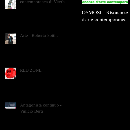
contemporanea di Viterbo
OSMOSI - Risonanze
d'arte contemporanea
Arte - Roberto Sottile
RED ZONE
Antagonista continuo -
Vinicio Berti