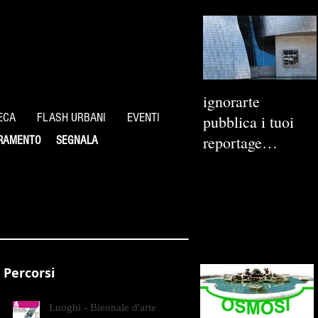
ignorarte
ECA
FLASH URBANI
EVENTI
pubblica i tuoi
reportage
RAMENTO
SEGNALA
fotografici
Percorsi
Luoghi - Biennale d'arte