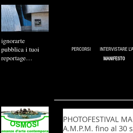
ignorarte
pubblica i tuoi
PERCORSI
INTERVISTARE L'
reportage
MANIFESTO
fotografici
PHOTOFESTIVAL M
A.M.P.M. fino al 30 