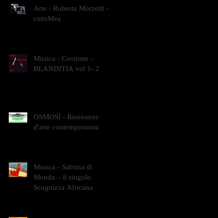
Arte - Roberta Morzetti -
cutisMea
Musica - Costume -
BLANDITIA vol 1- 2
OSMOSI - Risonanze
d'arte contemporanea
Musica - Sabrina di
Monda – il singolo
Scugnizza Africana