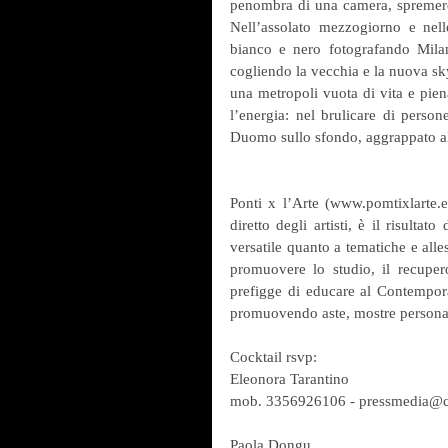
penombra di una camera, spremere i
Nell’assolato mezzogiorno e nell
bianco e nero fotografando Milan
cogliendo la vecchia e la nuova skyl
una metropoli vuota di vita e piena
l’energia: nel brulicare di person
Duomo sullo sfondo, aggrappato al
Ponti x l’Arte (www.pomtixlarte.e
diretto degli artisti, è il risulta
versatile quanto a tematiche e alles
promuovere lo studio, il recupero 
prefigge di educare al Contemporane
promuovendo aste, mostre personali
Cocktail rsvp:
Eleonora Tarantino 
mob. 3356926106 - pressmedia@c
Paola Dongu