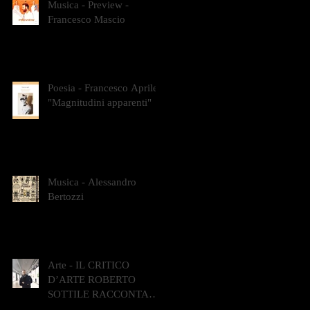
Musica - Preview -
Francesco Mascio
Poesia - Francesco Aprile -
"Magnitudini apparenti"
Musica - Alessandro
Bertozzi
Arte - IL CRITICO
D’ARTE ROBERTO
SOTTILE RACCONTA
GLI INTRECCI