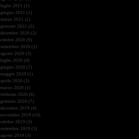
luglio 2021
(1)
1 post
giugno 2021
(1)
1 post
marzo 2021
(2)
2 post
gennaio 2021
(2)
2 post
dicembre 2020
(2)
2 post
ottobre 2020
(9)
9 post
settembre 2020
(2)
2 post
agosto 2020
(3)
3 post
luglio 2020
(4)
4 post
giugno 2020
(7)
7 post
maggio 2020
(1)
1 post
aprile 2020
(3)
3 post
marzo 2020
(1)
1 post
febbraio 2020
(6)
6 post
gennaio 2020
(7)
7 post
dicembre 2019
(4)
4 post
novembre 2019
(10)
10 post
ottobre 2019
(3)
3 post
settembre 2019
(3)
3 post
agosto 2019
(3)
3 post