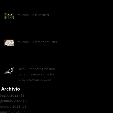
CONTEMPORANEI CHE
ANIMANO IL MUSEO D
Musica - AB quartet
Musica - Alessandra Rizzo
Arte - Francesca Nesteri -
La rappresentazione tra
ferite e sovrastrutture
Archivio
luglio 2022
(1)
1 post
gennaio 2022
(1)
1 post
ottobre 2021
(2)
2 post
agosto 2021
(1)
1 post