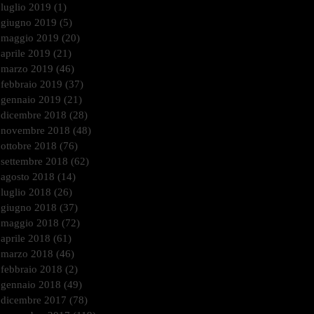
luglio 2019
(1)
1 post
giugno 2019
(5)
5 post
maggio 2019
(20)
20 post
aprile 2019
(21)
21 post
marzo 2019
(46)
46 post
febbraio 2019
(37)
37 post
gennaio 2019
(21)
21 post
dicembre 2018
(28)
28 post
novembre 2018
(48)
48 post
ottobre 2018
(76)
76 post
settembre 2018
(62)
62 post
agosto 2018
(14)
14 post
luglio 2018
(26)
26 post
giugno 2018
(37)
37 post
maggio 2018
(72)
72 post
aprile 2018
(61)
61 post
marzo 2018
(46)
46 post
febbraio 2018
(2)
2 post
gennaio 2018
(49)
49 post
dicembre 2017
(78)
78 post