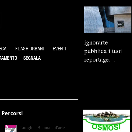
ignorarte
ECA
FLASH URBANI
EVENTI
pubblica i tuoi
reportage
RAMENTO
SEGNALA
fotografici
Percorsi
Luoghi - Biennale d'arte