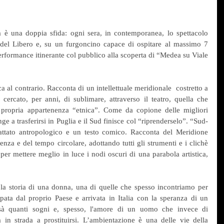
 è una doppia sfida: ogni sera, in contemporanea, lo spettacolo 
del Libero e, su un furgoncino capace di ospitare al massimo 7 
performance itinerante col pubblico alla scoperta di “Medea su Viale 
 al contrario. Racconta di un intellettuale meridionale  costretto a 
cercato, per anni, di sublimare, attraverso il teatro, quella che 
a propria appartenenza “etnica”. Come da copione delle migliori 
e a trasferirsi in Puglia e il Sud finisce col “riprenderselo”. “Sud-
attato antropologico e un testo comico. Racconta del Meridione 
enza e del tempo circolare, adottando tutti gli strumenti e i clichè 
 per mettere meglio in luce i nodi oscuri di una parabola artistica, 
la storia di una donna, una di quelle che spesso incontriamo per 
ata dal proprio Paese e arrivata in Italia con la speranza di un 
issà quanti sogni e, spesso, l'amore di un uomo che invece di 
 in strada a prostituirsi. L’ambientazione è una delle vie della 