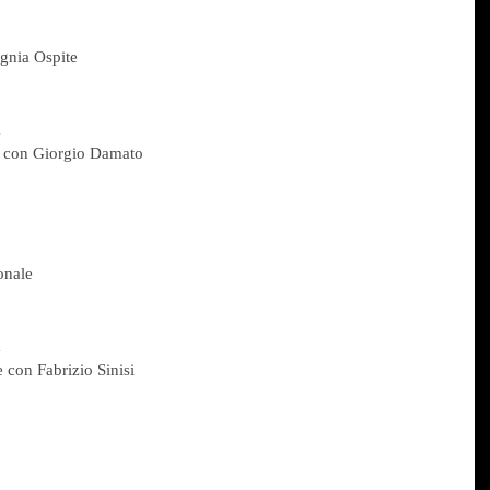
agnia Ospite
a
ne con Giorgio Damato
onale
a
 con Fabrizio Sinisi