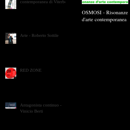
contemporanea di Viterbo
OSMOSI - Risonanze
d'arte contemporanea
Arte - Roberto Sottile
RED ZONE
Antagonista continuo -
Vinicio Berti