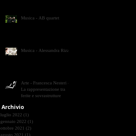
CONTEMPORANEI CHE
ANIMANO IL MUSEO D
Musica - AB quartet
Musica - Alessandra Rizzo
Arte - Francesca Nesteri -
La rappresentazione tra
ferite e sovrastrutture
Archivio
luglio 2022
(1)
1 post
gennaio 2022
(1)
1 post
ottobre 2021
(2)
2 post
agosto 2021
(1)
1 post