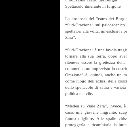
Spettacolo itinerante in furgone
La proposta del Teatro dei Borgia
“Sud-Orazione” sul palcoscenico 
spettatori alla volta, un'esclusiva 
Zara”.
“Sud-Orazione” è una favola tragica
tornare alla sua Terra, dopo aver 
riteneva essere la grettezza dell
commedie, un imprevisto lo costring
Orazione” è, quindi, anche un tr
come luogo dell’eclissi della cosci
dello spettacolo di satira e varietà
politica e civile.
“Medea su Viale Zara”, invece, è 
caso: una giovane migrante, scapp
futuro migliore. Alle spalle ch
proteggerla e ricambiarla la butta