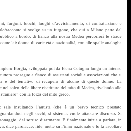
ni, furgoni, fuochi, luoghi d’avvicinamento, di contrattazione e 
olo/racconto si svolge su un furgone, che qui a Milano parte dal 
 pubblico a bordo, di fianco alla nostra Medea percorrerà le strade 
 come lei: donne di varie età e nazionalità, con alle spalle analoghe 
anpiero Borgia, sviluppata poi da Elena Cotugno lungo un intenso 
ttora prosegue a fianco di assistenti sociali e associazioni che si 
ada e del tentativo di recupero di alcune di queste donne. La 
nel solco delle libere riscritture del mito di Medea, rivelando allo 
 straniero” con la forza del mito greco.
o: sale insultando l’autista (che è un bravo tecnico prestato 
guardandoci negli occhi, si sistema, vuole attaccare discorso. Si 
sonaggio, dal sorriso disarmante. E finalmente inizia a parlare, in 
a: dice parolacce, ride, mette su l’inno nazionale e lo fa ascoltare 