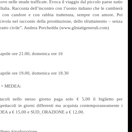
ove nelle strade trafficate. Evoca il viaggio dal piccolo paese natio 
’Italia. Racconta dell’incontro con l’uomo italiano che le cambierà 
a con candore e con rabbia trattenuta, sempre con amore. Poi 
ivola nel racconto della prostituzione, dello sfruttamento – senza 
eatro civile”. Andrea Porcheddu (www.glistatigenerali.com)
 aprile ore 21.00, domenica ore 16
 aprile ore 19.00, domenica ore 18.30
+ MEDEA:
tacoli nello stesso giorno paga solo € 5,00 il biglietto per 
tacoli in giorni differenti ma acquista contemporaneamente i 
: MEDEA a € 15,00 e SUD_ORAZIONE a € 12,00.
libero.it/sudorazione