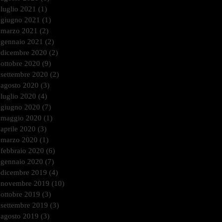
luglio 2021
(1)
1 post
giugno 2021
(1)
1 post
marzo 2021
(2)
2 post
gennaio 2021
(2)
2 post
dicembre 2020
(2)
2 post
ottobre 2020
(9)
9 post
settembre 2020
(2)
2 post
agosto 2020
(3)
3 post
luglio 2020
(4)
4 post
giugno 2020
(7)
7 post
maggio 2020
(1)
1 post
aprile 2020
(3)
3 post
marzo 2020
(1)
1 post
febbraio 2020
(6)
6 post
gennaio 2020
(7)
7 post
dicembre 2019
(4)
4 post
novembre 2019
(10)
10 post
ottobre 2019
(3)
3 post
settembre 2019
(3)
3 post
agosto 2019
(3)
3 post