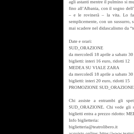
agli astanti mentre il pulmino si mu
fino all’Albania, con il sogno dell
– e le rovinerà – la vita. Lo f
semplicemente, con un sussurro, sc
mai scadere nel didascalismo da “t
Date e orari:
SUD_ORAZIONE
da mercoledì 18 aprile a sabato 30
biglietti: interi 16 euro, ridotti 12
MEDEA SU VIALE ZARA
da mercoledì 18 aprile a sabato 30
biglietti: interi 20 euro, ridotti 15
PROMOZIONE SUD_ORAZIONE 
Chi assiste a entrambi gli spet
SUD_ORAZIONE. Chi vede gli spet
biglietti entra a prezzo ridotto
Info biglietteria:
biglietteria@teatrolibero.it
acquisto online: https://www.teatro