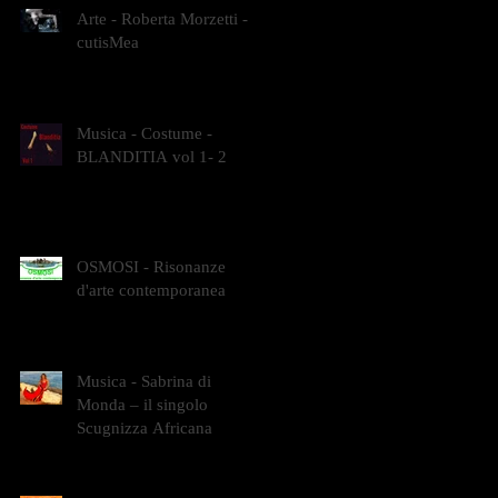
Arte - Roberta Morzetti -
cutisMea
Musica - Costume -
BLANDITIA vol 1- 2
OSMOSI - Risonanze
d'arte contemporanea
Musica - Sabrina di
Monda – il singolo
Scugnizza Africana