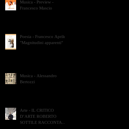
Musica - Preview -
Francesco Mascio
Poesia - Francesco Aprile -
"Magnitudini apparenti"
Musica - Alessandro
Bertozzi
Arte - IL CRITICO
D’ARTE ROBERTO
SOTTILE RACCONTA
GLI INTRECCI