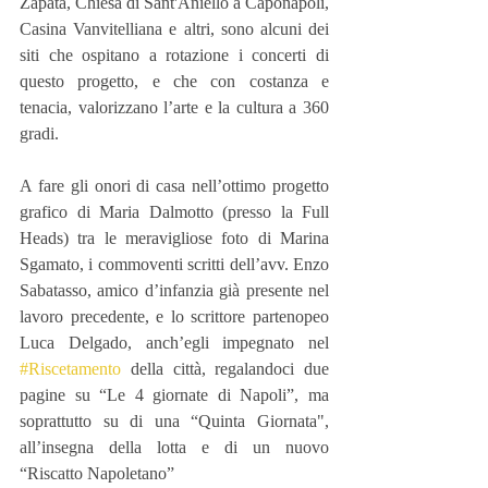
Zapata, Chiesa di Sant'Aniello a Caponapoli, 
Casina Vanvitelliana e altri, sono alcuni dei 
siti che ospitano a rotazione i concerti di 
questo progetto, e che con costanza e 
tenacia, valorizzano l’arte e la cultura a 360 
gradi.
A fare gli onori di casa nell’ottimo progetto 
grafico di Maria Dalmotto (presso la Full 
Heads) tra le meravigliose foto di Marina 
Sgamato, i commoventi scritti dell’avv. Enzo 
Sabatasso, amico d’infanzia già presente nel 
lavoro precedente, e lo scrittore partenopeo 
Luca Delgado, anch’egli impegnato nel 
#Riscetamento
 della città, regalandoci due 
pagine su “Le 4 giornate di Napoli”, ma 
soprattutto su di una “Quinta Giornata", 
all’insegna della lotta e di un nuovo 
“Riscatto Napoletano”