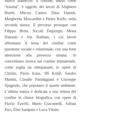
Marco Baldicchi. Il confine, inteso come 
“trauma”, è oggetto dei lavori di Alighiero 
Boetti, Mircea Cantor, Dina Danish, 
Margherita Moscardini e Pietro Ruffo, nella 
seconda stanza. Il percorso prosegue con 
Filippo Berta, Nicolò Degiorgis, Mona 
Hatoum e Jon Rafman, i cui lavori 
affrontano il tema del confine come 
questione sociale e relazionale, con una forte 
attenzione alla presenza umana. Si 
concentrano invece sul confine immateriale, 
come soglia da oltrepassare, le opere di 
Christo, Paolo Icaro, Jiří Kolář, Sandro 
Martini, Claudio Parmiggiani e Giuseppe 
Spagnulo, che popolano il quarto ambiente. 
L’ultima stanza è dedicata a una lettura del 
confine in chiave biografica, con opere di 
Flavio Favelli, Mario Giacomelli, Adrian 
Paci, Dim Sampaio e Luca Vitone.