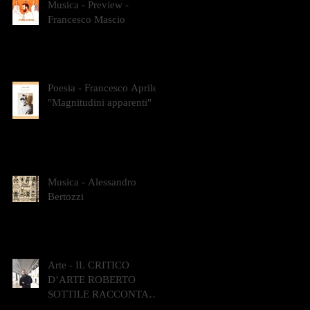
Musica - Preview -
Francesco Mascio
Poesia - Francesco Aprile -
"Magnitudini apparenti"
Musica - Alessandro
Bertozzi
Arte - IL CRITICO
D’ARTE ROBERTO
SOTTILE RACCONTA
GLI INTRECCI