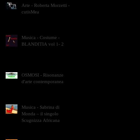
Arte - Roberta Morzetti -
cutisMea
Musica - Costume -
BLANDITIA vol 1- 2
OSMOSI - Risonanze
d'arte contemporanea
Musica - Sabrina di
Monda – il singolo
Scugnizza Africana