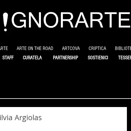
ARTE
ARTE ON THE ROAD
ARTCOVA
CRIPTICA
BIBLIOT
STAFF
CURATELA
PARTNERSHIP
SOSTIENICI
TESSE
ilvia Argiolas