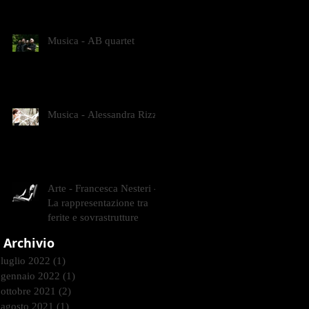
CONTEMPORANEI CHE
ANIMANO IL MUSEO D
Musica - AB quartet
Musica - Alessandra Rizzo
Arte - Francesca Nesteri -
La rappresentazione tra
ferite e sovrastrutture
Archivio
luglio 2022
(1)
1 post
gennaio 2022
(1)
1 post
ottobre 2021
(2)
2 post
agosto 2021
(1)
1 post