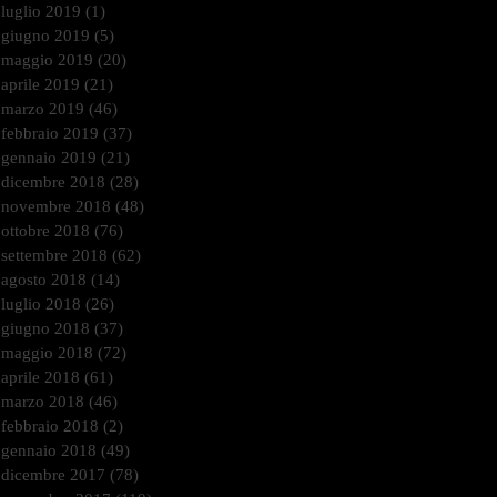
luglio 2019
(1)
1 post
giugno 2019
(5)
5 post
maggio 2019
(20)
20 post
aprile 2019
(21)
21 post
marzo 2019
(46)
46 post
febbraio 2019
(37)
37 post
gennaio 2019
(21)
21 post
dicembre 2018
(28)
28 post
novembre 2018
(48)
48 post
ottobre 2018
(76)
76 post
settembre 2018
(62)
62 post
agosto 2018
(14)
14 post
luglio 2018
(26)
26 post
giugno 2018
(37)
37 post
maggio 2018
(72)
72 post
aprile 2018
(61)
61 post
marzo 2018
(46)
46 post
febbraio 2018
(2)
2 post
gennaio 2018
(49)
49 post
dicembre 2017
(78)
78 post