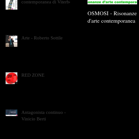
contemporanea di Viterbo
OSMOSI - Risonanze
d'arte contemporanea
Arte - Roberto Sottile
RED ZONE
Antagonista continuo -
Vinicio Berti