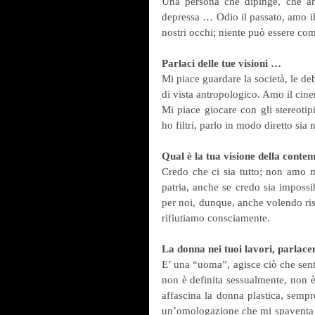
Una persona che dipinge, che ama
depressa … Odio il passato, amo il
nostri occhi; niente può essere co
Parlaci delle tue visioni …
Mi piace guardare la società, le de
di vista antropologico. Amo il cin
Mi piace giocare con gli stereotip
ho filtri, parlo in modo diretto sia
Qual è la tua visione della cont
Credo che ci sia tutto; non amo mo
patria, anche se credo sia impossib
per noi, dunque, anche volendo risul
rifiutiamo consciamente.
La donna nei tuoi lavori, parlac
E’ una “uoma”, agisce ciò che sente,
non è definita sessualmente, non è
affascina la donna plastica, sempr
un’omologazione che mi spaventa pe