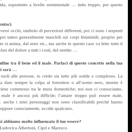
ida, soprattutto a livello sentimentale … 
tutto troppo
, per questo 
ontaci.
rsi occhi, simbolo di percezioni differenti, poi ci sono i serpenti 
oi tattoo generalmente maschili sui corpi femminili, proprio per 
o si anima, dal seno etc., ma anche in questo caso va letto tutto il 
si del dolore a tutti i costi, del sentito …
nfine tra il bene ed il male. Parlaci di questo concetto nella tua 
si sarà …
oli alle persone, io credo sia tutto più sottile e complesso. La 
ama dare sempre la colpa al forestiero o all’uomo nero, mentre è 
 viene commesso tra le mura domestiche; noi non ci conosciamo, 
l male è ancora più difficile; l’amare troppo può essere male, 
… anche i miei personaggi non sono classificabili perché hanno 
e oppure consciamente, uccide qualcuno.
si abbiamo molto influenzato il tuo essere?
udovica Albertoni, Ciprì e Maresco.