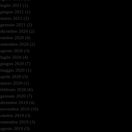
luglio 2021
(1)
1 post
giugno 2021
(1)
1 post
marzo 2021
(2)
2 post
gennaio 2021
(2)
2 post
dicembre 2020
(2)
2 post
ottobre 2020
(9)
9 post
settembre 2020
(2)
2 post
agosto 2020
(3)
3 post
luglio 2020
(4)
4 post
giugno 2020
(7)
7 post
maggio 2020
(1)
1 post
aprile 2020
(3)
3 post
marzo 2020
(1)
1 post
febbraio 2020
(6)
6 post
gennaio 2020
(7)
7 post
dicembre 2019
(4)
4 post
novembre 2019
(10)
10 post
ottobre 2019
(3)
3 post
settembre 2019
(3)
3 post
agosto 2019
(3)
3 post