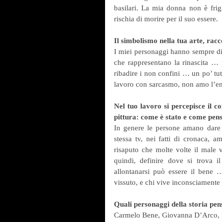
basilari. La mia donna non è frig
rischia di morire per il suo essere.
Il simbolismo nella tua arte, racc
I miei personaggi hanno sempre dive
che rappresentano la rinascita … p
ribadire i non confini … un po’ tutt
lavoro con sarcasmo, non amo l’enfa
Nel tuo lavoro si percepisce il co
pittura: come è stato e come pen
In genere le persone amano dare ru
stessa tv, nei fatti di cronaca, 
risaputo che molte volte il male
quindi, definire dove si trova i
allontanarsi può essere il bene 
vissuto, e chi vive inconsciament
Quali personaggi della storia pen
Carmelo Bene, Giovanna D’Arco, L