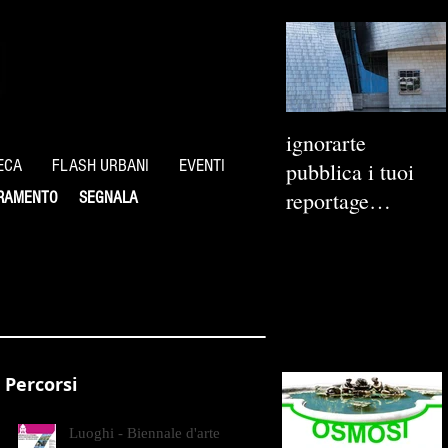
ignorarte
ECA
FLASH URBANI
EVENTI
pubblica i tuoi
reportage
RAMENTO
SEGNALA
fotografici
Percorsi
Luoghi - Biennale d'arte