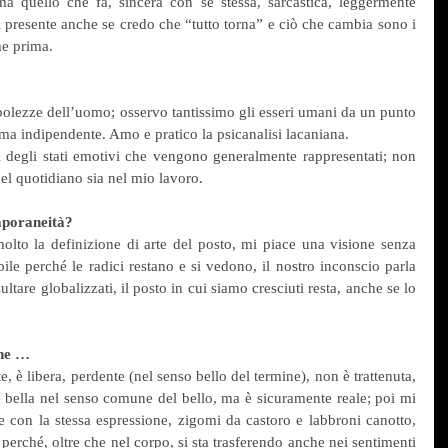
 quello che fa, sincera con se stessa, sarcastica, leggermente 
 presente anche se credo che “tutto torna” e ciò che cambia sono i 
me prima.
bolezze dell’uomo; osservo tantissimo gli esseri umani da un punto 
ema indipendente. Amo e pratico la psicanalisi lacaniana.
i degli stati emotivi che vengono generalmente rappresentati; non 
 nel quotidiano sia nel mio lavoro.
emporaneità?
lto la definizione di arte del posto, mi piace una visione senza 
ile perché le radici restano e si vedono, il nostro inconscio parla 
tare globalizzati, il posto in cui siamo cresciuti resta, anche se lo 
ene …
 è libera, perdente (nel senso bello del termine), non è trattenuta, 
 bella nel senso comune del bello, ma è sicuramente reale; poi mi 
e con la stessa espressione, zigomi da castoro e labbroni canotto, 
rché, oltre che nel corpo, si sta trasferendo anche nei sentimenti 