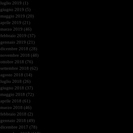
luglio 2019
(1)
1 post
giugno 2019
(5)
5 post
maggio 2019
(20)
20 post
aprile 2019
(21)
21 post
marzo 2019
(46)
46 post
febbraio 2019
(37)
37 post
gennaio 2019
(21)
21 post
dicembre 2018
(28)
28 post
novembre 2018
(48)
48 post
ottobre 2018
(76)
76 post
settembre 2018
(62)
62 post
agosto 2018
(14)
14 post
luglio 2018
(26)
26 post
giugno 2018
(37)
37 post
maggio 2018
(72)
72 post
aprile 2018
(61)
61 post
marzo 2018
(46)
46 post
febbraio 2018
(2)
2 post
gennaio 2018
(49)
49 post
dicembre 2017
(78)
78 post