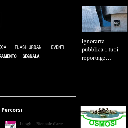
ignorarte
ECA
FLASH URBANI
EVENTI
pubblica i tuoi
reportage
RAMENTO
SEGNALA
fotografici
Percorsi
Luoghi - Biennale d'arte