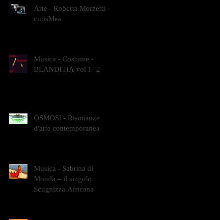
Arte - Roberta Morzetti -
cutisMea
Musica - Costume -
BLANDITIA vol 1- 2
OSMOSI - Risonanze
d'arte contemporanea
Musica - Sabrina di
Monda – il singolo
Scugnizza Africana