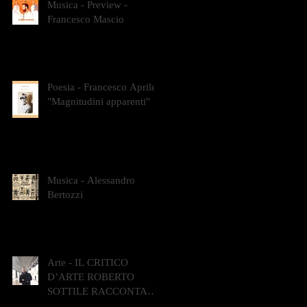
Musica - Preview -
Francesco Mascio
Poesia - Francesco Aprile -
"Magnitudini apparenti"
Musica - Alessandro
Bertozzi
Arte - IL CRITICO
D’ARTE ROBERTO
SOTTILE RACCONTA
GLI INTRECCI