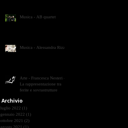
CONTEMPORANEI CHE
ANIMANO IL MUSEO D
Musica - AB quartet
Musica - Alessandra Rizzo
Arte - Francesca Nesteri -
La rappresentazione tra
ferite e sovrastrutture
Archivio
luglio 2022
(1)
1 post
gennaio 2022
(1)
1 post
ottobre 2021
(2)
2 post
agosto 2021
(1)
1 post