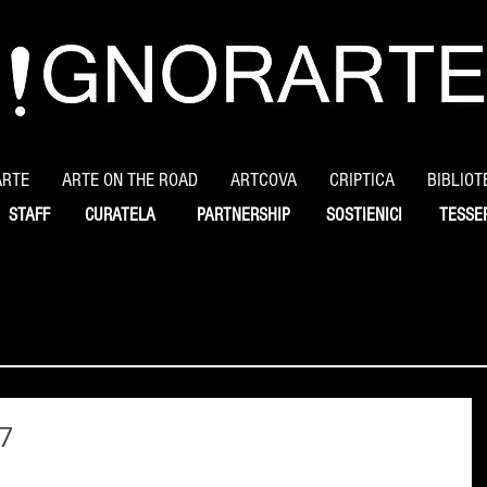
ARTE
ARTE ON THE ROAD
ARTCOVA
CRIPTICA
BIBLIOT
STAFF
CURATELA
PARTNERSHIP
SOSTIENICI
TESSE
7