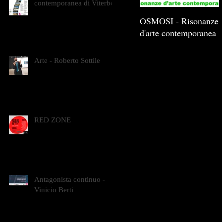
contemporanea di Viterbo
OSMOSI - Risonanze
d'arte contemporanea
Arte - Roberto Sottile
RED ZONE
Antagonista continuo -
Vinicio Berti