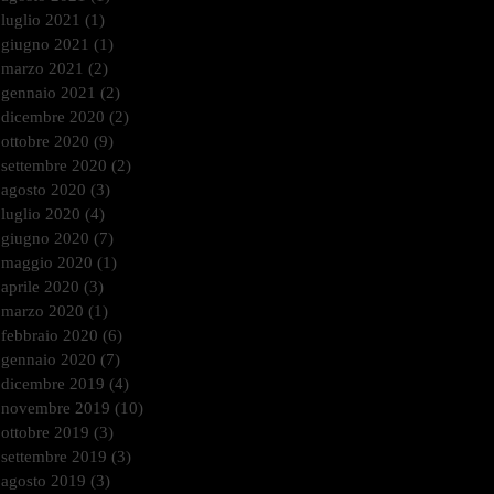
luglio 2021
(1)
1 post
giugno 2021
(1)
1 post
marzo 2021
(2)
2 post
gennaio 2021
(2)
2 post
dicembre 2020
(2)
2 post
ottobre 2020
(9)
9 post
settembre 2020
(2)
2 post
agosto 2020
(3)
3 post
luglio 2020
(4)
4 post
giugno 2020
(7)
7 post
maggio 2020
(1)
1 post
aprile 2020
(3)
3 post
marzo 2020
(1)
1 post
febbraio 2020
(6)
6 post
gennaio 2020
(7)
7 post
dicembre 2019
(4)
4 post
novembre 2019
(10)
10 post
ottobre 2019
(3)
3 post
settembre 2019
(3)
3 post
agosto 2019
(3)
3 post