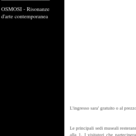
OSMOSI - Risonanze
d'arte contemporanea
L'ingresso sara' gratuito o al prezz
Le principali sedi museali resterann
alla 1. I visitatori che partecipe