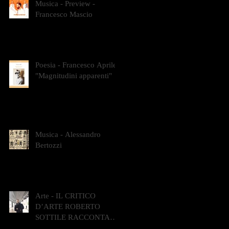
Musica - Preview -
Francesco Mascio
Poesia - Francesco Aprile -
"Magnitudini apparenti"
Musica - Alessandro
Bertozzi
Arte - IL CRITICO
D’ARTE ROBERTO
SOTTILE RACCONTA
GLI INTRECCI