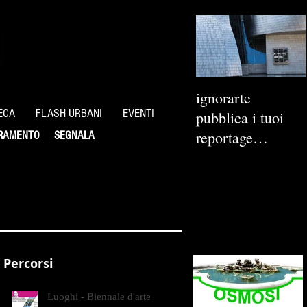
ignorarte
ECA
FLASH URBANI
EVENTI
pubblica i tuoi
reportage
RAMENTO
SEGNALA
fotografici
Percorsi
Luoghi - Biennale d'arte