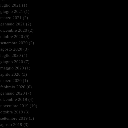
luglio 2021
(1)
1 post
giugno 2021
(1)
1 post
marzo 2021
(2)
2 post
gennaio 2021
(2)
2 post
dicembre 2020
(2)
2 post
ottobre 2020
(9)
9 post
settembre 2020
(2)
2 post
agosto 2020
(3)
3 post
luglio 2020
(4)
4 post
giugno 2020
(7)
7 post
maggio 2020
(1)
1 post
aprile 2020
(3)
3 post
marzo 2020
(1)
1 post
febbraio 2020
(6)
6 post
gennaio 2020
(7)
7 post
dicembre 2019
(4)
4 post
novembre 2019
(10)
10 post
ottobre 2019
(3)
3 post
settembre 2019
(3)
3 post
agosto 2019
(3)
3 post