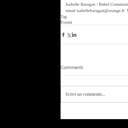
Isabelle Baragan / Babel Communi
email isabellebaragan@orange.fr  
Tag:
Eventi
Commenti
Scrivi un commento...