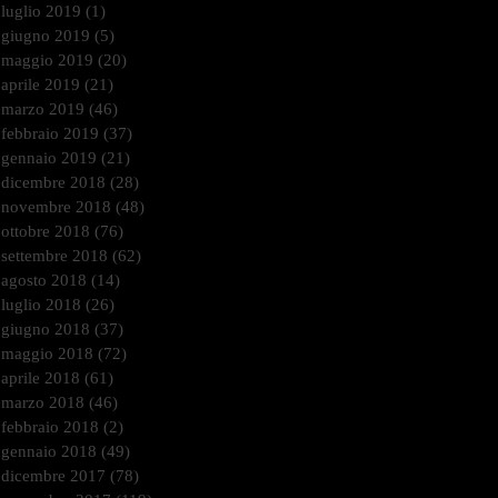
luglio 2019
(1)
1 post
giugno 2019
(5)
5 post
maggio 2019
(20)
20 post
aprile 2019
(21)
21 post
marzo 2019
(46)
46 post
febbraio 2019
(37)
37 post
gennaio 2019
(21)
21 post
dicembre 2018
(28)
28 post
novembre 2018
(48)
48 post
ottobre 2018
(76)
76 post
settembre 2018
(62)
62 post
agosto 2018
(14)
14 post
luglio 2018
(26)
26 post
giugno 2018
(37)
37 post
maggio 2018
(72)
72 post
aprile 2018
(61)
61 post
marzo 2018
(46)
46 post
febbraio 2018
(2)
2 post
gennaio 2018
(49)
49 post
dicembre 2017
(78)
78 post