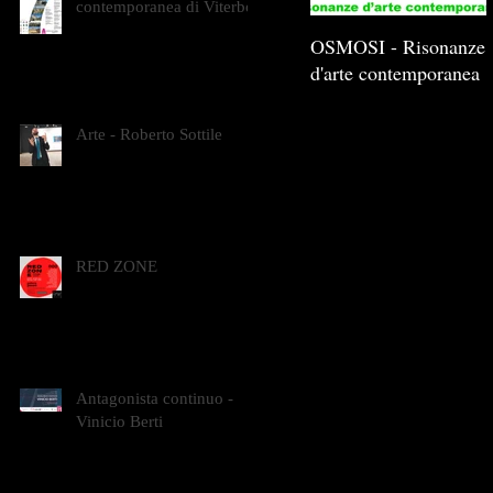
contemporanea di Viterbo
OSMOSI - Risonanze
d'arte contemporanea
Arte - Roberto Sottile
RED ZONE
Antagonista continuo -
Vinicio Berti