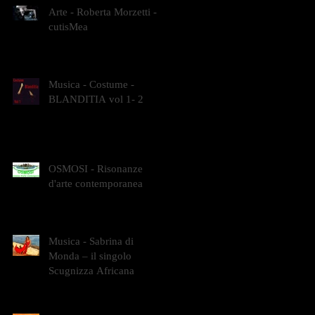
Arte - Roberta Morzetti -
cutisMea
Musica - Costume -
BLANDITIA vol 1- 2
OSMOSI - Risonanze
d'arte contemporanea
Musica - Sabrina di
Monda – il singolo
Scugnizza Africana