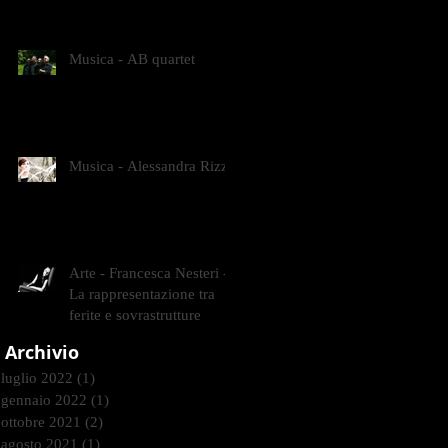
CONTEMPORANEI CHE
ANIMANO IL MUSEO D
Musica - AB quartet
Musica - Alessandra Rizzo
Arte - Francesca Nesteri -
La rappresentazione tra
ferite e sovrastrutture
Archivio
luglio 2022
(1)
1 post
gennaio 2022
(1)
1 post
ottobre 2021
(2)
2 post
agosto 2021
(1)
1 post