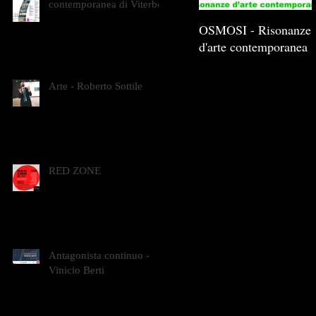
contemporanea di Viterbo
OSMOSI - Risonanze
d'arte contemporanea
Arte - Roberto Sottile
RED ZONE
Antagonista continuo -
Vinicio Berti