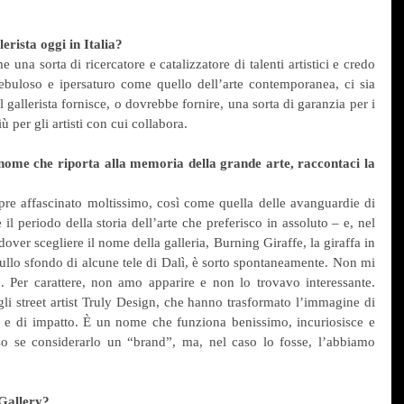
erista oggi in Italia?
 una sorta di ricercatore e catalizzatore di talenti artistici e credo 
uloso e ipersaturo come quello dell’arte contemporanea, ci sia 
 gallerista fornisce, o dovrebbe fornire, una sorta di garanzia per i 
ù per gli artisti con cui collabora.
nome che riporta alla memoria della grande arte, raccontaci la 
re affascinato moltissimo, così come quella delle avanguardie di 
l periodo della storia dell’arte che preferisco in assoluto – e, nel 
ver scegliere il nome della galleria, Burning Giraffe, la giraffa in 
ullo sfondo di alcune tele di Dalì, è sorto spontaneamente. Non mi 
. Per carattere, non amo apparire e non lo trovavo interessante. 
 street artist Truly Design, che hanno trasformato l’immagine di 
e e di impatto. È un nome che funziona benissimo, incuriosisce e 
 se considerarlo un “brand”, ma, nel caso lo fosse, l’abbiamo 
 Gallery?