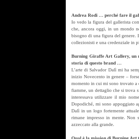
Andrea Rodi … perché fare il gall
Io vedo la figura del gallerista come
che, ancora oggi, in un mondo neb
bisogno di una figura del genere. Il
collezionisti e una credenziale in pi
Burning Giraffe Art Gallery, un 
storia di questo brand …
L’arte di Salvador Dalì mi ha semp
inizio Novecento in genere – forse i
momento in cui mi sono trovato a do
fiamme, un dettaglio che si trova s
interessava utilizzare il mio nome
Dopodiché, mi sono appoggiato agli
Dalì in un logo fortemente attual
rimane impresso in mente. Non so
azzeccato alla grande.
Qual è la mission di Burning Art