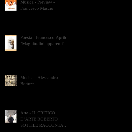
Musica - Preview -
Francesco Mascio
Poesia - Francesco Aprile -
"Magnitudini apparenti"
Musica - Alessandro
Bertozzi
Arte - IL CRITICO
D’ARTE ROBERTO
SOTTILE RACCONTA
GLI INTRECCI