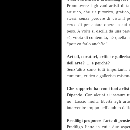
Promuovere i giovani artisti di tal
artistico, che sia pittorico, grafico
stessi, senza perdere di vista il 
cerco di presentare opere in cui 
peso. A volte si oscilla da una parte
sé, vuota di contenuto, né quella in
“potevo farlo anch’io”.
Artisti, curatori, critici e galler
dell'arte?  ... e perché?
Senz’altro sono tutti importanti,
curatore, critico e gallerista esist
Che rapporto hai con i tuoi artist
Dipende. Con alcuni si instaura u
no. Lascio molta libertà agli art
intervenire troppo nell’ambito dell
Prediligi proporre l'arte di pensi
Prediligo l’arte in cui i due asp