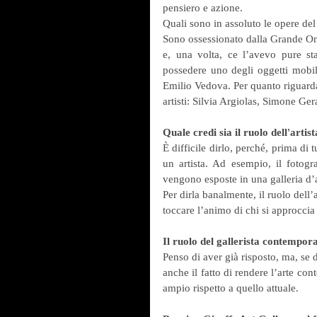
pensiero e azione.
Quali sono in assoluto le opere del
Sono ossessionato dalla Grande On
e, una volta, ce l’avevo pure st
possedere uno degli oggetti mobil
Emilio Vedova. Per quanto riguarda 
artisti: Silvia Argiolas, Simone Ge
Quale credi sia il ruolo dell'art
È difficile dirlo, perché, prima di
un artista. Ad esempio, il fotogr
vengono esposte in una galleria d’a
Per dirla banalmente, il ruolo dell
toccare l’animo di chi si approccia
Il ruolo del gallerista contempor
Penso di aver già risposto, ma, se 
anche il fatto di rendere l’arte c
ampio rispetto a quello attuale.