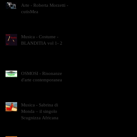
Arte - Roberta Morzetti -
cutisMea
Musica - Costume -
BLANDITIA vol 1- 2
OSMOSI - Risonanze
d'arte contemporanea
Musica - Sabrina di
Monda – il singolo
Scugnizza Africana