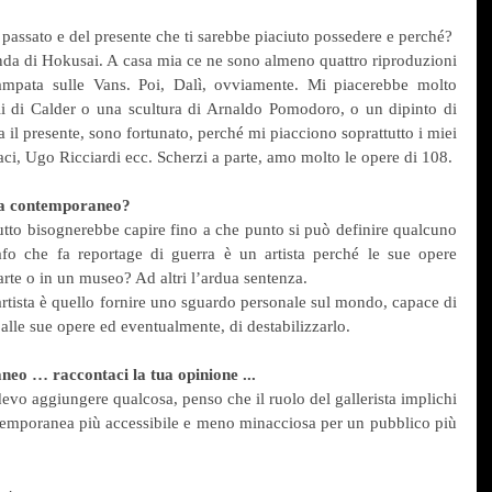
 passato e del presente che ti sarebbe piaciuto possedere e perché?
da di Hokusai. A casa mia ce ne sono almeno quattro riproduzioni 
ampata sulle Vans. Poi, Dalì, ovviamente. Mi piacerebbe molto 
i di Calder o una scultura di Arnaldo Pomodoro, o un dipinto di 
il presente, sono fortunato, perché mi piacciono soprattutto i miei 
raci, Ugo Ricciardi ecc. Scherzi a parte, amo molto le opere di 108.
ista contemporaneo?
 tutto bisognerebbe capire fino a che punto si può definire qualcuno 
afo che fa reportage di guerra è un artista perché le sue opere 
rte o in un museo? Ad altri l’ardua sentenza.
’artista è quello fornire uno sguardo personale sul mondo, capace di 
 alle sue opere ed eventualmente, di destabilizzarlo.
aneo … raccontaci la tua opinione ...
devo aggiungere qualcosa, penso che il ruolo del gallerista implichi 
ontemporanea più accessibile e meno minacciosa per un pubblico più 