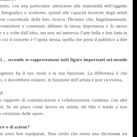
ento, con una particolare attenzione alla materialità dell’oggetto 
, fotografico o scultoreo, quindi alle capacità tecniche degli artisti 
peso concettuale della loro ricerca. Diciamo che, hegelianamente, 
contenitore e contenuto abbiano la stessa importanza e lo stesso 
 e a volte dall’altra, ma non mi interessa l’arte bella e ben fatta in 
 cui il concetto è l’opera stessa, quella che porta il pubblico a dire 
isti ... secondo te rappresentano tutti figure importanti nel mondo 
 ognuno ha il suo ruolo e la sua funzione. La differenza è che 
ono, o dovrebbero esistere, in funzione dell’artista e non viceversa.
i?
n rapporto di comunicazione e collaborazione continua, con altri 
isti. Se mi piace come lavora un artista, mi fido e tendo a non 
a creazione delle opere.
ero o di azione?
etti sono ben equiparati. Non credo che esista una dicotomia tra 