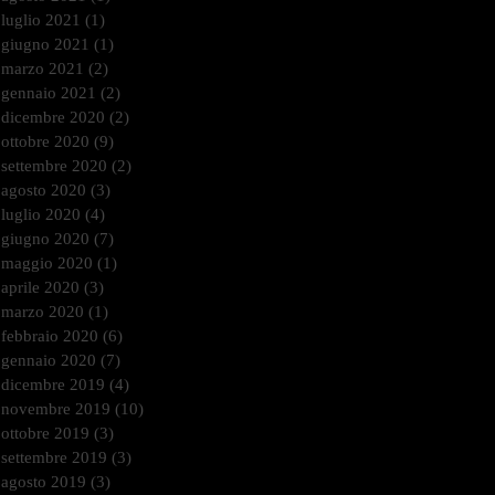
luglio 2021
(1)
1 post
giugno 2021
(1)
1 post
marzo 2021
(2)
2 post
gennaio 2021
(2)
2 post
dicembre 2020
(2)
2 post
ottobre 2020
(9)
9 post
settembre 2020
(2)
2 post
agosto 2020
(3)
3 post
luglio 2020
(4)
4 post
giugno 2020
(7)
7 post
maggio 2020
(1)
1 post
aprile 2020
(3)
3 post
marzo 2020
(1)
1 post
febbraio 2020
(6)
6 post
gennaio 2020
(7)
7 post
dicembre 2019
(4)
4 post
novembre 2019
(10)
10 post
ottobre 2019
(3)
3 post
settembre 2019
(3)
3 post
agosto 2019
(3)
3 post