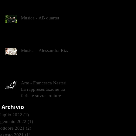
CONTEMPORANEI CHE
ANIMANO IL MUSEO D
Musica - AB quartet
Musica - Alessandra Rizzo
Arte - Francesca Nesteri -
La rappresentazione tra
ferite e sovrastrutture
Archivio
luglio 2022
(1)
1 post
gennaio 2022
(1)
1 post
ottobre 2021
(2)
2 post
agosto 2021
(1)
1 post