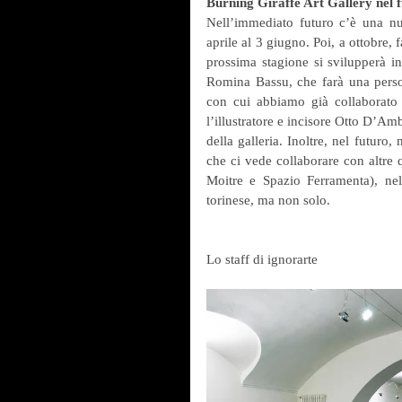
Burning Giraffe Art Gallery nel 
Nell’immediato futuro c’è una nuo
aprile al 3 giugno. Poi, a ottobre, f
prossima stagione si svilupperà i
Romina Bassu, che farà una personal
con cui abbiamo già collaborato 
l’illustratore e incisore Otto D’Am
della galleria. Inoltre, nel futuro
che ci vede collaborare con altre q
Moitre e Spazio Ferramenta), nel t
torinese, ma non solo.
Lo staff di ignorarte