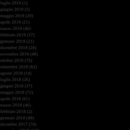
luglio 2019
(1)
1 post
giugno 2019
(5)
5 post
maggio 2019
(20)
20 post
aprile 2019
(21)
21 post
marzo 2019
(46)
46 post
febbraio 2019
(37)
37 post
gennaio 2019
(21)
21 post
dicembre 2018
(28)
28 post
novembre 2018
(48)
48 post
ottobre 2018
(76)
76 post
settembre 2018
(62)
62 post
agosto 2018
(14)
14 post
luglio 2018
(26)
26 post
giugno 2018
(37)
37 post
maggio 2018
(72)
72 post
aprile 2018
(61)
61 post
marzo 2018
(46)
46 post
febbraio 2018
(2)
2 post
gennaio 2018
(49)
49 post
dicembre 2017
(78)
78 post