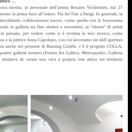
futuro …
va mostra, la personale dell’artista Rosario Vicidomini, dal 27 
aremo la prima fiera all’estero: Yia Art Fair a Parigi. In generale, la 
ntervallando collaborazioni nuove, come quella con la bravissima 
e in galleria tra fine ottobre e novembre, ai “ritorni” di artisti 
in passato, per vedere come si è evoluta la loro ricerca, come 
bra e la pittrice Anna Capolupo, con cui lavoriamo sin dall’apertura 
, ma anche nel presente di Burning Giraffe, c’è il progetto COLLA, 
uattro gallerie torinesi (Fusion Art Gallery, Metroquadro, Galleria 
entativo di creare una vera e propria rete attiva sul territorio 