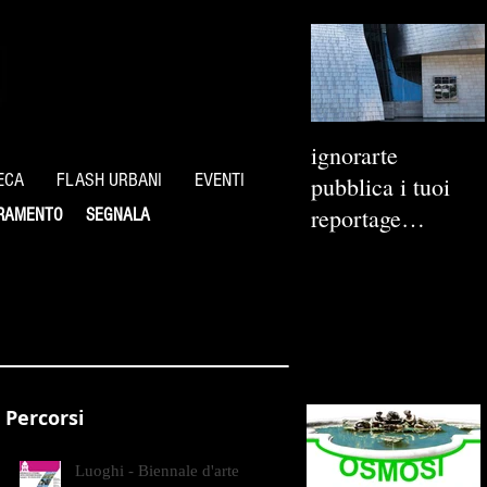
ignorarte
ECA
FLASH URBANI
EVENTI
pubblica i tuoi
reportage
RAMENTO
SEGNALA
fotografici
Percorsi
Luoghi - Biennale d'arte