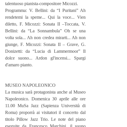
talentuoso pianista-compositore Micozzi.
Programma: V. Bellini: da “I Puritani” Ah 
rendetemi la speme... Qui la voce... Vien 
diletto, F. Micozzi: Sonata II –Toccata, V. 
Bellini: da “La Sonnambula” Oh se una 
volta sola... Ah non credea mirarti... Ah non 
giunge, F. Micozzi: Sonata II – Grave, G. 
Donizetti: da “Lucia di Lammermoor” Il 
dolce suono... Ardon gl'incensi... Spargi 
d'amaro pianto.
MUSEO NAPOLEONICO
La musica sarà protagonista anche al Museo 
Napoleonico. Domenica 30 aprile alle ore 
11.00 MuSa Jazz (Sapienza Università di 
Roma) proporrà ai visitatori il concerto dal 
titolo Pillow Jazz Trio. Le note del piano 
eseguite da Francesco Marchini, il suono 