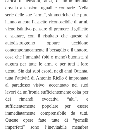
carica di tensioni, anzi, di un’immobilità 
dovuta a tensioni uguali e contrarie. Nella 
serie delle sue “armi”, simmetriche che pure 
hanno ancora l’aspetto riconoscibile di armi, 
viene istintivo pensare di premere il grilletto 
e sparare, con il risultato che queste si 
autodistruggono oppure uccidono 
contemporaneamente il bersaglio e il tiratore, 
cosa che l’umanità (più o meno) buonista si 
augura per tutte le armi e per tutti i loro 
utenti. Sin dai suoi esordi negli anni Ottanta, 
tutta l’attività di Antonio Riello è improntata 
al paradosso visivo, accentuato nei suoi 
lavori da un’ironia sufficientemente colta per 
dei rimandi evocativi “alti”, e 
sufficientemente popolare per essere 
immediatamente comprensibile da tutti. 
Queste opere fatte tutte di “gemelli 
imperfetti” sono l’inevitabile metafora 