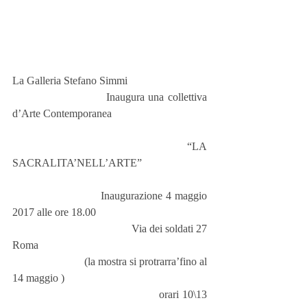
La Galleria Stefano Simmi
                        Inaugura una collettiva 
d’Arte Contemporanea
                                       “LA 
SACRALITA’NELL’ARTE”
                         Inaugurazione 4 maggio 
2017 alle ore 18.00
                                          Via dei soldati 27 
Roma
                          (la mostra si protrarra’fino al 
14 maggio )
                                        orari 10\13 