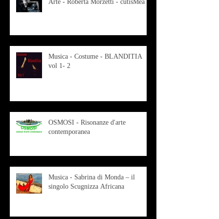
Arte - Roberta Morzetti - cutisMea
Musica - Costume - BLANDITIA
vol 1- 2
OSMOSI - Risonanze d'arte
contemporanea
Musica - Sabrina di Monda – il
singolo Scugnizza Africana