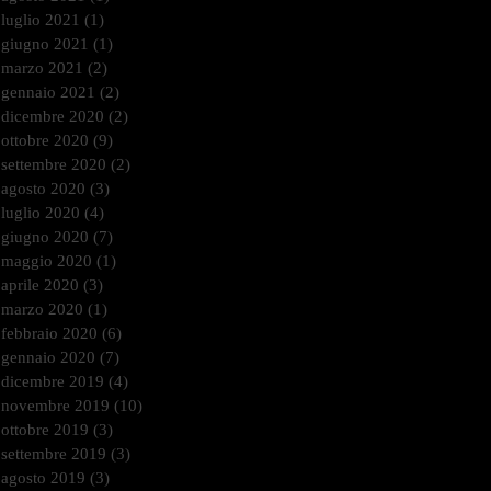
luglio 2021
(1)
1 post
giugno 2021
(1)
1 post
marzo 2021
(2)
2 post
gennaio 2021
(2)
2 post
dicembre 2020
(2)
2 post
ottobre 2020
(9)
9 post
settembre 2020
(2)
2 post
agosto 2020
(3)
3 post
luglio 2020
(4)
4 post
giugno 2020
(7)
7 post
maggio 2020
(1)
1 post
aprile 2020
(3)
3 post
marzo 2020
(1)
1 post
febbraio 2020
(6)
6 post
gennaio 2020
(7)
7 post
dicembre 2019
(4)
4 post
novembre 2019
(10)
10 post
ottobre 2019
(3)
3 post
settembre 2019
(3)
3 post
agosto 2019
(3)
3 post