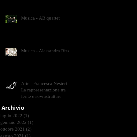
CONTEMPORANEI CHE
ANIMANO IL MUSEO D
Musica - AB quartet
Musica - Alessandra Rizzo
Arte - Francesca Nesteri -
La rappresentazione tra
ferite e sovrastrutture
Archivio
luglio 2022
(1)
1 post
gennaio 2022
(1)
1 post
ottobre 2021
(2)
2 post
agosto 2021
(1)
1 post