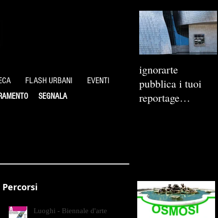
ignorarte
ECA
FLASH URBANI
EVENTI
pubblica i tuoi
reportage
RAMENTO
SEGNALA
fotografici
Percorsi
Luoghi - Biennale d'arte