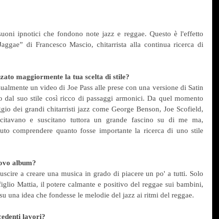
uoni ipnotici che fondono note jazz e reggae. Questo è l'effetto 
Jaggae” di Francesco Mascio, chitarrista alla continua ricerca di 
nzato maggiormente la tua scelta di stile?
ualmente un video di Joe Pass alle prese con una versione di Satin 
to dal suo stile così ricco di passaggi armonici. Da quel momento 
ggio dei grandi chitarristi jazz come George Benson, Joe Scofield, 
 suscitavano e suscitano tuttora un grande fascino su di me ma, 
uto comprendere quanto fosse importante la ricerca di uno stile 
nuovo album?
scire a creare una musica in grado di piacere un po' a tutti. Solo 
glio Mattia, il potere calmante e positivo del reggae sui bambini, 
 su una idea che fondesse le melodie del jazz ai ritmi del reggae.
cedenti lavori?