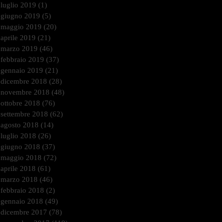
luglio 2019
(1)
1 post
giugno 2019
(5)
5 post
maggio 2019
(20)
20 post
aprile 2019
(21)
21 post
marzo 2019
(46)
46 post
febbraio 2019
(37)
37 post
gennaio 2019
(21)
21 post
dicembre 2018
(28)
28 post
novembre 2018
(48)
48 post
ottobre 2018
(76)
76 post
settembre 2018
(62)
62 post
agosto 2018
(14)
14 post
luglio 2018
(26)
26 post
giugno 2018
(37)
37 post
maggio 2018
(72)
72 post
aprile 2018
(61)
61 post
marzo 2018
(46)
46 post
febbraio 2018
(2)
2 post
gennaio 2018
(49)
49 post
dicembre 2017
(78)
78 post