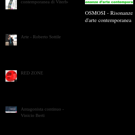
contemporanea di Viterbo
OSMOSI - Risonanze
d'arte contemporanea
Arte - Roberto Sottile
RED ZONE
Antagonista continuo -
Vinicio Berti