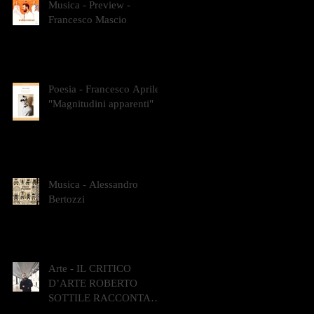
Musica - Preview -
Francesco Mascio
Poesia - Francesco Aprile -
"Magnitudini apparenti"
Musica - Alessandro
Bertozzi
Arte - IL CRITICO
D’ARTE ROBERTO
SOTTILE RACCONTA
GLI INTRECCI