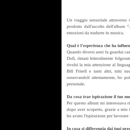
Un viaggio sensoriale attraverso s
prodotto dall'ascolto dell'album “
emozioni da tradurre in musica.
Qual è l’esperienza che ha influe
Quando diversi anni fa guardai cas
Doll, rimasi letteralmente folgora
rivolsi la mia attenzione al lingua
Bill Frisell e tanti altri, tutti
osservandoli attentamente, ho pot
personale.
Da cosa trae ispirazione il tuo 
Per questo album mi interessava riu
dopo aver scoperto, grazie a mio fi
ho avuto l'ispirazione per lavorare
In cosa si differenzia dai tuoi pre