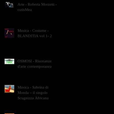
Arte - Roberta Morzetti -
cutisMea
Musica - Costume -
BLANDITIA vol 1- 2
OSMOSI - Risonanze
d'arte contemporanea
Musica - Sabrina di
Monda – il singolo
Scugnizza Africana