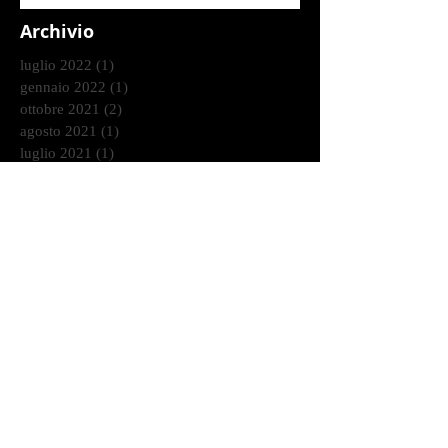
Archivio
luglio 2022
(1)
1 post
gennaio 2022
(1)
1 post
ottobre 2021
(2)
2 post
agosto 2021
(1)
1 post
luglio 2021
(1)
1 post
giugno 2021
(1)
1 post
marzo 2021
(2)
2 post
gennaio 2021
(2)
2 post
dicembre 2020
(2)
2 post
ottobre 2020
(9)
9 post
settembre 2020
(2)
2 post
agosto 2020
(3)
3 post
luglio 2020
(4)
4 post
giugno 2020
(7)
7 post
maggio 2020
(1)
1 post
aprile 2020
(3)
3 post
marzo 2020
(1)
1 post
febbraio 2020
(6)
6 post