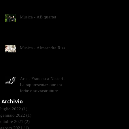
CONTEMPORANEI CHE
ANIMANO IL MUSEO D
Musica - AB quartet
Musica - Alessandra Rizzo
Arte - Francesca Nesteri -
La rappresentazione tra
ferite e sovrastrutture
Archivio
luglio 2022
(1)
1 post
gennaio 2022
(1)
1 post
ottobre 2021
(2)
2 post
agosto 2021
(1)
1 post