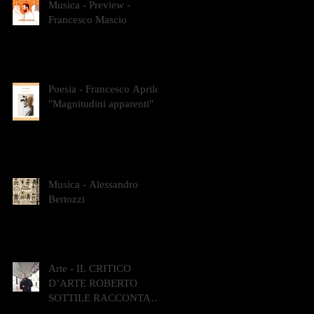
Musica - Preview -
Francesco Mascio
Poesia - Francesco Aprile -
"Magnitudini apparenti"
Musica - Alessandro
Bertozzi
Arte - IL CRITICO
D’ARTE ROBERTO
SOTTILE RACCONTA
GLI INTRECCI