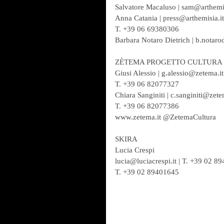
Salvatore Macaluso | sam@arthemis
Anna Catania | press@arthemisia.it
T. +39 06 69380306
Barbara Notaro Dietrich | b.notar
ZÈTEMA PROGETTO CULTURA
Giusi Alessio | g.alessio@zetema.it 
T. +39 06 82077327
Chiara Sanginiti | c.sanginiti@zetem
T. +39 06 82077386
www.zetema.it @ZetemaCultura
SKIRA
Lucia Crespi
lucia@luciacrespi.it | T. +39 02 8
T. +39 02 89401645