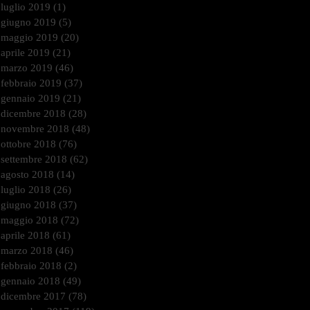
luglio 2019
(1)
1 post
giugno 2019
(5)
5 post
maggio 2019
(20)
20 post
aprile 2019
(21)
21 post
marzo 2019
(46)
46 post
febbraio 2019
(37)
37 post
gennaio 2019
(21)
21 post
dicembre 2018
(28)
28 post
novembre 2018
(48)
48 post
ottobre 2018
(76)
76 post
settembre 2018
(62)
62 post
agosto 2018
(14)
14 post
luglio 2018
(26)
26 post
giugno 2018
(37)
37 post
maggio 2018
(72)
72 post
aprile 2018
(61)
61 post
marzo 2018
(46)
46 post
febbraio 2018
(2)
2 post
gennaio 2018
(49)
49 post
dicembre 2017
(78)
78 post