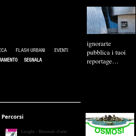
ignorarte
ECA
FLASH URBANI
EVENTI
pubblica i tuoi
reportage
RAMENTO
SEGNALA
fotografici
Percorsi
Luoghi - Biennale d'arte