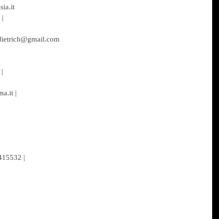
ia.it
 |
odietrich@gmail.com
|
a.it |
9415532 |