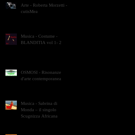
Arte - Roberta Morzetti -
cutisMea
Musica - Costume -
BLANDITIA vol 1- 2
OSMOSI - Risonanze
d'arte contemporanea
Musica - Sabrina di
Monda – il singolo
Scugnizza Africana