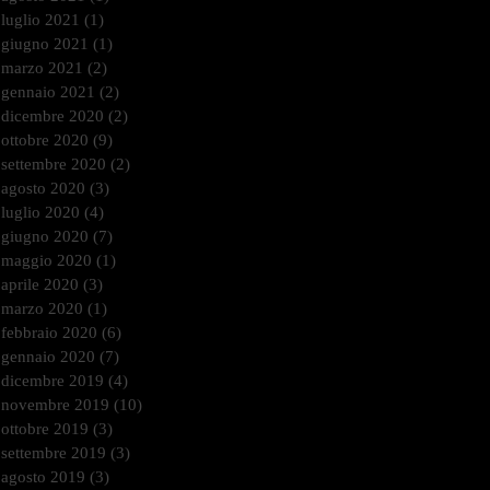
luglio 2021
(1)
1 post
giugno 2021
(1)
1 post
marzo 2021
(2)
2 post
gennaio 2021
(2)
2 post
dicembre 2020
(2)
2 post
ottobre 2020
(9)
9 post
settembre 2020
(2)
2 post
agosto 2020
(3)
3 post
luglio 2020
(4)
4 post
giugno 2020
(7)
7 post
maggio 2020
(1)
1 post
aprile 2020
(3)
3 post
marzo 2020
(1)
1 post
febbraio 2020
(6)
6 post
gennaio 2020
(7)
7 post
dicembre 2019
(4)
4 post
novembre 2019
(10)
10 post
ottobre 2019
(3)
3 post
settembre 2019
(3)
3 post
agosto 2019
(3)
3 post