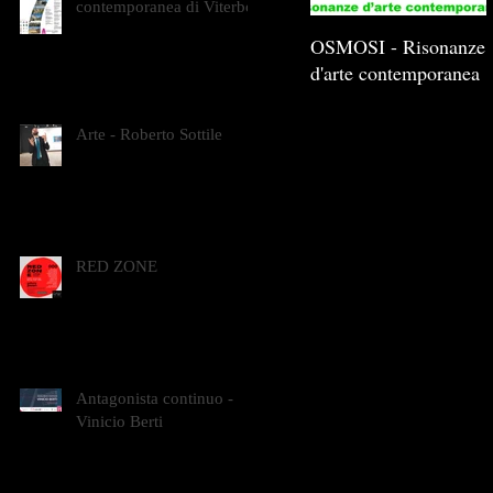
contemporanea di Viterbo
OSMOSI - Risonanze
d'arte contemporanea
Arte - Roberto Sottile
RED ZONE
Antagonista continuo -
Vinicio Berti