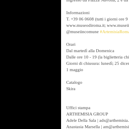
Ingresso da Piazza Navona, 2 e da
Informazioni
T. +39 06 0608 (tutti i giorni ore 9
www.museodiroma.it; www.museiin
@museiincomune 
#ArtemisiaRom
Orari
Dal martedì alla Domenica
Dalle ore 10 - 19 (la biglietteria ch
Giorni di chiusura: lunedì; 25 dic
1 maggio
Catalogo
Skira
Uffici stampa
ARTHEMISIA GROUP
Adele Della Sala | ads@arthemisia.
Anastasia Marsella | am@arthemisia