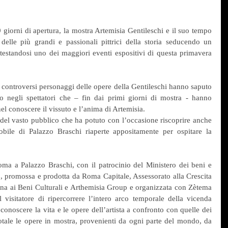
orni di apertura, la mostra Artemisia Gentileschi e il suo tempo 
delle più grandi e passionali pittrici della storia seducendo un 
ttestandosi uno dei maggiori eventi espositivi di questa primavera 
 i controversi personaggi delle opere della Gentileschi hanno saputo 
 negli spettatori che – fin dai primi giorni di mostra - hanno 
nel conoscere il vissuto e l’anima di Artemisia.
del vasto pubblico che ha potuto con l’occasione riscoprire anche 
bile di Palazzo Braschi riaperte appositamente per ospitare la 
ma a Palazzo Braschi, con il patrocinio del Ministero dei beni e 
smo, promossa e prodotta da Roma Capitale, Assessorato alla Crescita 
ina ai Beni Culturali e Arthemisia Group e organizzata con Zètema 
 visitatore di ripercorrere l’intero arco temporale della vicenda 
 conoscere la vita e le opere dell’artista a confronto con quelle dei 
totale le opere in mostra, provenienti da ogni parte del mondo, da 