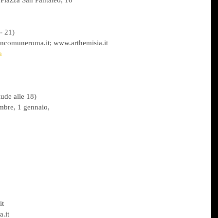
 Piazza San Pantaleo, 10
 - 21)
comuneroma.it; www.arthemisia.it
a
iude alle 18)
embre, 1 gennaio,
it
.it