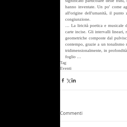
significato particolare delle frasi,
hanno inventate. Un po' come agi
all'origine dell'umanità, il punto
congiunzione. 
… La liricità poetica e musicale d
carte incise. Gli intervalli lineari
geometriche composte dal pulviscol
contempo, grazie a un tonalismo m
tridimensionalmente, in profondità
foglio …
Tag:
Eventi
Commenti