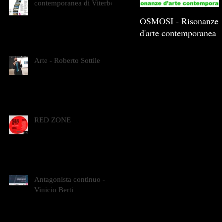
contemporanea di Viterbo
OSMOSI - Risonanze
d'arte contemporanea
Arte - Roberto Sottile
RED ZONE
Antagonista continuo -
Vinicio Berti