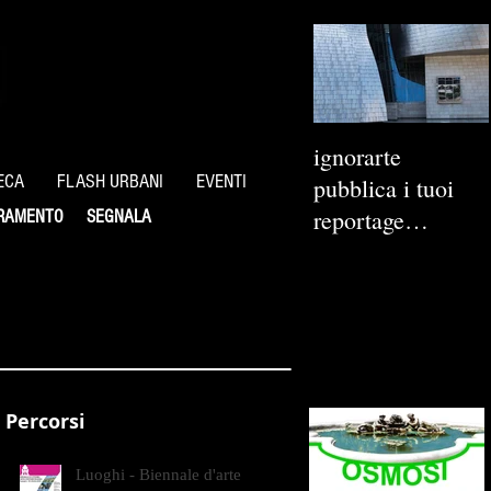
ignorarte
ECA
FLASH URBANI
EVENTI
pubblica i tuoi
reportage
RAMENTO
SEGNALA
fotografici
Percorsi
Luoghi - Biennale d'arte