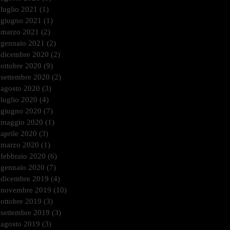
luglio 2021
(1)
1 post
giugno 2021
(1)
1 post
marzo 2021
(2)
2 post
gennaio 2021
(2)
2 post
dicembre 2020
(2)
2 post
ottobre 2020
(9)
9 post
settembre 2020
(2)
2 post
agosto 2020
(3)
3 post
luglio 2020
(4)
4 post
giugno 2020
(7)
7 post
maggio 2020
(1)
1 post
aprile 2020
(3)
3 post
marzo 2020
(1)
1 post
febbraio 2020
(6)
6 post
gennaio 2020
(7)
7 post
dicembre 2019
(4)
4 post
novembre 2019
(10)
10 post
ottobre 2019
(3)
3 post
settembre 2019
(3)
3 post
agosto 2019
(3)
3 post