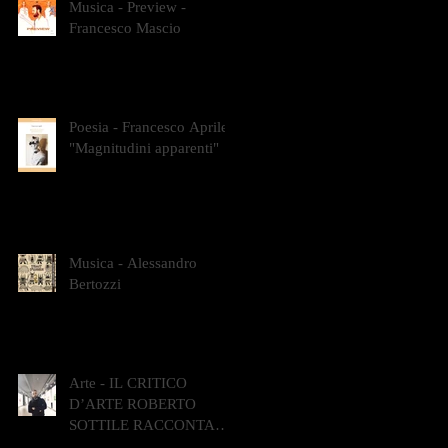
Musica - Preview -
Francesco Mascio
Poesia - Francesco Aprile -
"Magnitudini apparenti"
Musica - Alessandro
Bertozzi
Arte - IL CRITICO
D’ARTE ROBERTO
SOTTILE RACCONTA
GLI INTRECCI