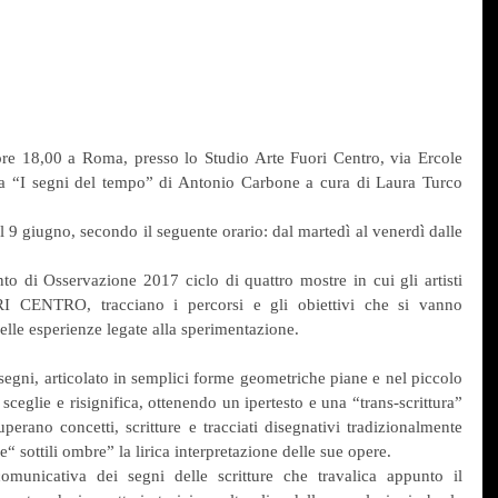
e 18,00 a Roma, presso lo Studio Arte Fuori Centro, via Ercole 
a “I segni del tempo” di Antonio Carbone a cura di Laura Turco 
l 9 giugno, secondo il seguente orario: dal martedì al venerdì dalle 
 di Osservazione 2017 ciclo di quattro mostre in cui gli artisti 
RI CENTRO, tracciano i percorsi e gli obiettivi che si vanno 
elle esperienze legate alla sperimentazione.
egni, articolato in semplici forme geometriche piane e nel piccolo 
ceglie e risignifica, ottenendo un ipertesto e una “trans-scrittura” 
erano concetti, scritture e tracciati disegnativi tradizionalmente 
”e“ sottili ombre” la lirica interpretazione delle sue opere.
comunicativa dei segni delle scritture che travalica appunto il 