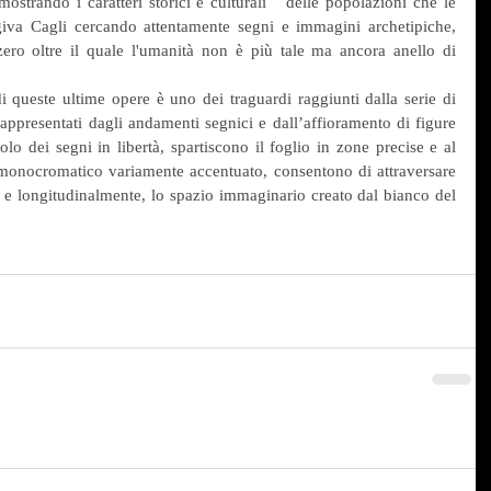
 mostrando i caratteri storici e culturali   delle popolazioni che le 
va Cagli cercando attentamente segni e immagini archetipiche, 
 zero oltre il quale l'umanità non è più tale ma ancora anello di 
i queste ultime opere è uno dei traguardi raggiunti dalla serie di 
, rappresentati dagli andamenti segnici e dall’affioramento di figure 
o dei segni in libertà, spartiscono il foglio in zone precise e al 
onocromatico variamente accentuato, consentono di attraversare 
 e longitudinalmente, lo spazio immaginario creato dal bianco del 