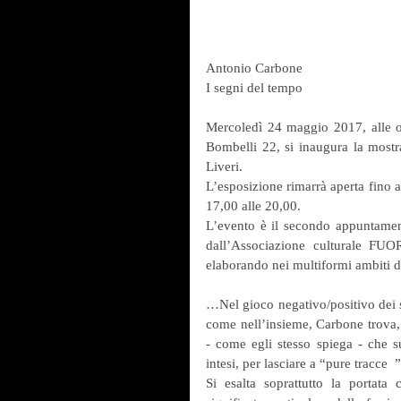
Antonio Carbone
I segni del tempo
Mercoledì 24 maggio 2017, alle or
Bombelli 22, si inaugura la mostr
Liveri.
L’esposizione rimarrà aperta fino a
17,00 alle 20,00.
L’evento è il secondo appuntamento
dall’Associazione culturale FUO
elaborando nei multiformi ambiti d
…Nel gioco negativo/positivo dei s
come nell’insieme, Carbone trova, s
- come egli stesso spiega - che sup
intesi, per lasciare a “pure tracce  
Si esalta soprattutto la portata 