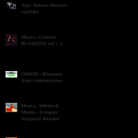
Arte - Roberta Morzetti -
cutisMea
Musica - Costume -
BLANDITIA vol 1- 2
OSMOSI - Risonanze
d'arte contemporanea
Musica - Sabrina di
Monda – il singolo
Scugnizza Africana