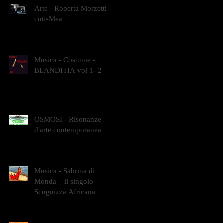
Arte - Roberta Morzetti -
cutisMea
Musica - Costume -
BLANDITIA vol 1- 2
OSMOSI - Risonanze
d'arte contemporanea
Musica - Sabrina di
Monda – il singolo
Scugnizza Africana