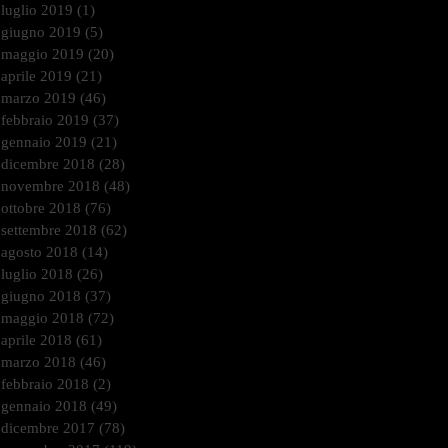
luglio 2019
(1)
1 post
giugno 2019
(5)
5 post
maggio 2019
(20)
20 post
aprile 2019
(21)
21 post
marzo 2019
(46)
46 post
febbraio 2019
(37)
37 post
gennaio 2019
(21)
21 post
dicembre 2018
(28)
28 post
novembre 2018
(48)
48 post
ottobre 2018
(76)
76 post
settembre 2018
(62)
62 post
agosto 2018
(14)
14 post
luglio 2018
(26)
26 post
giugno 2018
(37)
37 post
maggio 2018
(72)
72 post
aprile 2018
(61)
61 post
marzo 2018
(46)
46 post
febbraio 2018
(2)
2 post
gennaio 2018
(49)
49 post
dicembre 2017
(78)
78 post