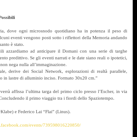
ossibili
ria, dove ogni microsnodo quotidiano ha in potenza il peso di 
alcuni eventi vengono posti sotto i riflettori della Memoria andando 
anto è stato.
ili azzardiamo ad anticipare il Domani con una serie di targhe 
o predittivo. Se gli eventi narrati e le date siano reali o ipotetici, 
o non nega nulla all’immaginazione.
iale, derive dei Social Network, esplorazioni di realtà parallele, 
to in lastre di alluminio inciso. Formato 30x20 cm.”
rrà affissa l’ultima targa del primo ciclo presso l’Escher, in via 
oncludendo il primo viaggio tra i fiordi dello Spaziotempo.
Klabe) e Federico Lai “Flai” (Linus).
w.facebook.com/events/739598016220850/