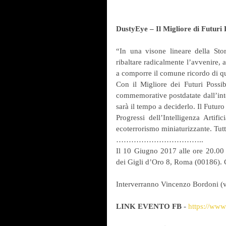
DustyEye – Il Migliore di Futuri P
“In una visone lineare della Sto
ribaltare radicalmente l’avvenire, 
a comporre il comune ricordo di qu
Con il Migliore dei Futuri Possib
commemorative postdatate dall’intent
sarà il tempo a deciderlo. Il Futur
Progressi dell’Intelligenza Artific
ecoterrorismo miniaturizzante. Tut
……………………………..
Il 10 Giugno 2017 alle ore 20.00 ve
dei Gigli d’Oro 8, Roma (00186). C
Interverranno Vincenzo Bordoni (v
LINK EVENTO FB
 - 
https://ww