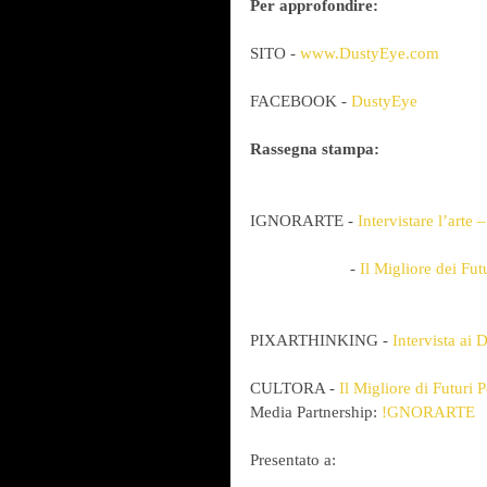
Per approfondire:
SITO - 
www.DustyEye.com
FACEBOOK - 
DustyEye
Rassegna stampa:
IGNORARTE - 
Intervistare l’arte
                       - 
Il Migliore dei Futu
PIXARTHINKING - 
Intervista ai
CULTORA - 
Il Migliore di Futuri P
Media Partnership: 
!GNORARTE
Presentato a: