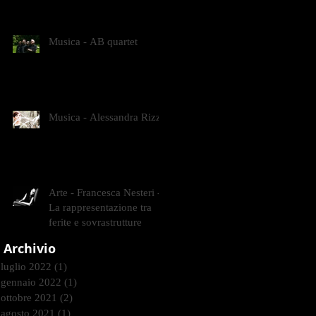
CONTEMPORANEI CHE
ANIMANO IL MUSEO D
Musica - AB quartet
Musica - Alessandra Rizzo
Arte - Francesca Nesteri -
La rappresentazione tra
ferite e sovrastrutture
Archivio
luglio 2022
(1)
1 post
gennaio 2022
(1)
1 post
ottobre 2021
(2)
2 post
agosto 2021
(1)
1 post