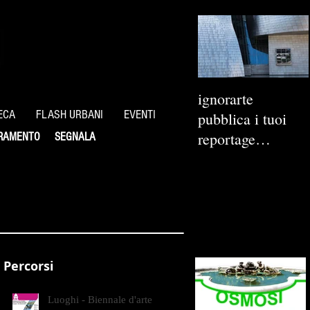
ignorarte
ECA
FLASH URBANI
EVENTI
pubblica i tuoi
reportage
RAMENTO
SEGNALA
fotografici
Percorsi
Luoghi - Biennale d'arte