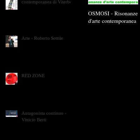
contemporanea di Viterbo
OSMOSI - Risonanze
d'arte contemporanea
Arte - Roberto Sottile
RED ZONE
Antagonista continuo -
Vinicio Berti