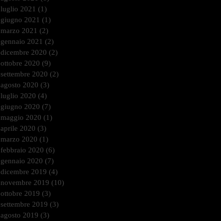
luglio 2021
(1)
1 post
giugno 2021
(1)
1 post
marzo 2021
(2)
2 post
gennaio 2021
(2)
2 post
dicembre 2020
(2)
2 post
ottobre 2020
(9)
9 post
settembre 2020
(2)
2 post
agosto 2020
(3)
3 post
luglio 2020
(4)
4 post
giugno 2020
(7)
7 post
maggio 2020
(1)
1 post
aprile 2020
(3)
3 post
marzo 2020
(1)
1 post
febbraio 2020
(6)
6 post
gennaio 2020
(7)
7 post
dicembre 2019
(4)
4 post
novembre 2019
(10)
10 post
ottobre 2019
(3)
3 post
settembre 2019
(3)
3 post
agosto 2019
(3)
3 post