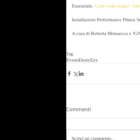
Essenziale. 
Certe volte sogno / Alt
Installazioni Performance Pittura 
A cura di Roberta Melasecca e 
Tag:
Eventi
DustyEye
Commenti
Scrivi un commento...