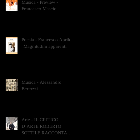
Musica - Preview -
Francesco Mascio
Poesia - Francesco Aprile -
"Magnitudini apparenti"
Musica - Alessandro
Bertozzi
Arte - IL CRITICO
D’ARTE ROBERTO
SOTTILE RACCONTA
GLI INTRECCI