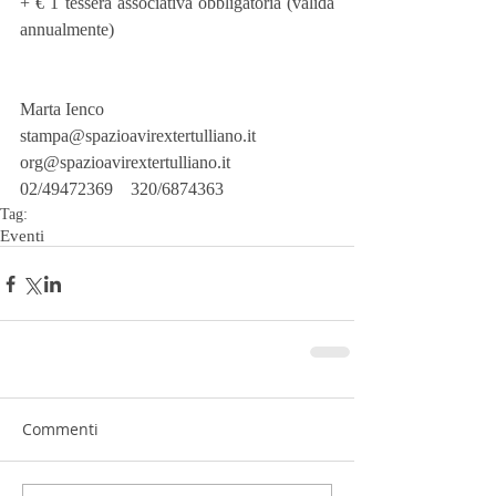
+ € 1 tessera associativa obbligatoria (valida 
annualmente)
Marta Ienco
stampa@spazioavirextertulliano.it
org@spazioavirextertulliano.it
02/49472369    320/6874363
Tag:
Eventi
Commenti