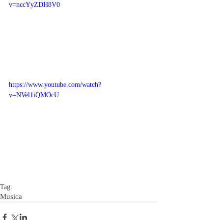
v=nccYyZDH8V0
https://www.youtube.com/watch?
v=NVel1iQMOcU
Tag:
Musica