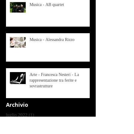
Musica - AB quartet
Musica - Alessandra Rizzo
Arte - Francesca Nesteri - La
rappresentazione tra ferite e
sovrastrutture
Archivio
luglio 2022
(1)
1 post
gennaio 2022
(1)
1 post
ottobre 2021
(2)
2 post