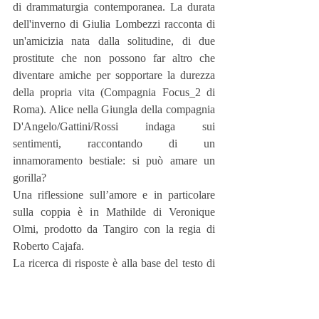
di drammaturgia contemporanea. La durata 
dell'inverno di Giulia Lombezzi racconta di 
un'amicizia nata dalla solitudine, di due 
prostitute che non possono far altro che 
diventare amiche per sopportare la durezza 
della propria vita (Compagnia Focus_2 di 
Roma). Alice nella Giungla della compagnia 
D'Angelo/Gattini/Rossi indaga sui 
sentimenti, raccontando di un 
innamoramento bestiale: si può amare un 
gorilla?
Una riflessione sull’amore e in particolare 
sulla coppia è in Mathilde di Veronique 
Olmi, prodotto da Tangiro con la regia di 
Roberto Cajafa.
La ricerca di risposte è alla base del testo di 
Antonello Antinolfi La città degli specchi 
(Teatro del Simposio), ambientato nella 
Milano della fine degli anni 80, dove tutto 