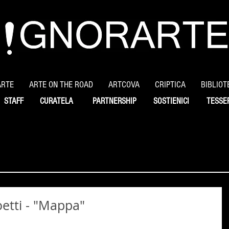
ARTE
ARTE ON THE ROAD
ARTCOVA
CRIPTICA
BIBLIOT
STAFF
CURATELA
PARTNERSHIP
SOSTIENICI
TESSE
oetti - "Mappa"