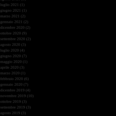
luglio 2021
(1)
1 post
giugno 2021
(1)
1 post
marzo 2021
(2)
2 post
gennaio 2021
(2)
2 post
dicembre 2020
(2)
2 post
ottobre 2020
(9)
9 post
settembre 2020
(2)
2 post
agosto 2020
(3)
3 post
luglio 2020
(4)
4 post
giugno 2020
(7)
7 post
maggio 2020
(1)
1 post
aprile 2020
(3)
3 post
marzo 2020
(1)
1 post
febbraio 2020
(6)
6 post
gennaio 2020
(7)
7 post
dicembre 2019
(4)
4 post
novembre 2019
(10)
10 post
ottobre 2019
(3)
3 post
settembre 2019
(3)
3 post
agosto 2019
(3)
3 post