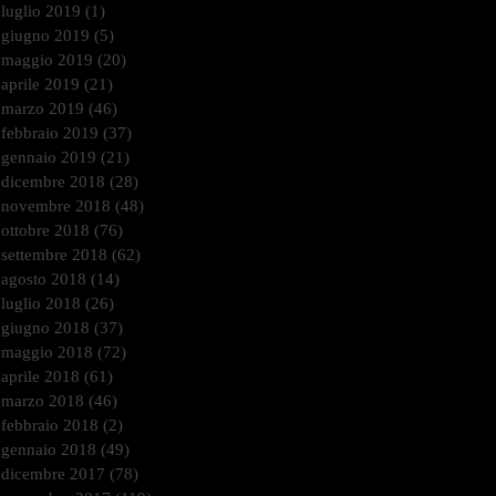
luglio 2019
(1)
1 post
giugno 2019
(5)
5 post
maggio 2019
(20)
20 post
aprile 2019
(21)
21 post
marzo 2019
(46)
46 post
febbraio 2019
(37)
37 post
gennaio 2019
(21)
21 post
dicembre 2018
(28)
28 post
novembre 2018
(48)
48 post
ottobre 2018
(76)
76 post
settembre 2018
(62)
62 post
agosto 2018
(14)
14 post
luglio 2018
(26)
26 post
giugno 2018
(37)
37 post
maggio 2018
(72)
72 post
aprile 2018
(61)
61 post
marzo 2018
(46)
46 post
febbraio 2018
(2)
2 post
gennaio 2018
(49)
49 post
dicembre 2017
(78)
78 post