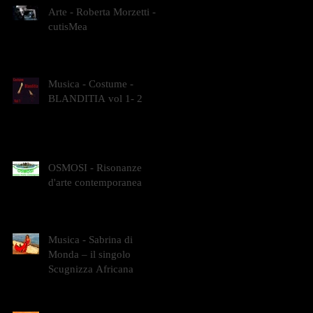
Arte - Roberta Morzetti -
cutisMea
Musica - Costume -
BLANDITIA vol 1- 2
OSMOSI - Risonanze
d'arte contemporanea
Musica - Sabrina di
Monda – il singolo
Scugnizza Africana