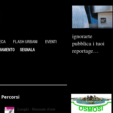
ignorarte
ECA
FLASH URBANI
EVENTI
pubblica i tuoi
reportage
RAMENTO
SEGNALA
fotografici
Percorsi
Luoghi - Biennale d'arte