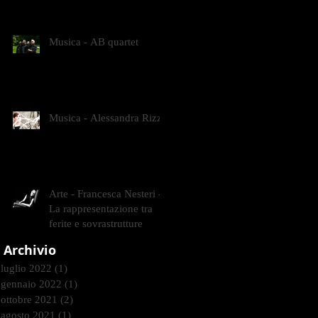
CONTEMPORANEI CHE
ANIMANO IL MUSEO D
Musica - AB quartet
Musica - Alessandra Rizzo
Arte - Francesca Nesteri -
La rappresentazione tra
ferite e sovrastrutture
Archivio
luglio 2022
(1)
1 post
gennaio 2022
(1)
1 post
ottobre 2021
(2)
2 post
agosto 2021
(1)
1 post