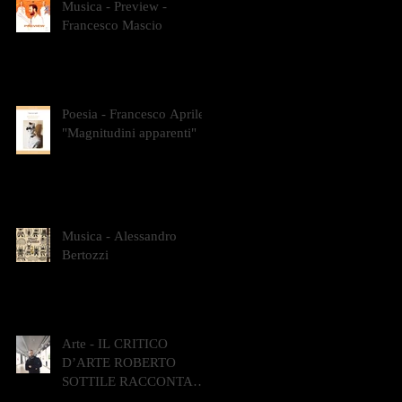
Musica - Preview -
Francesco Mascio
Poesia - Francesco Aprile -
"Magnitudini apparenti"
Musica - Alessandro
Bertozzi
Arte - IL CRITICO
D’ARTE ROBERTO
SOTTILE RACCONTA
GLI INTRECCI