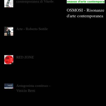
contemporanea di Viterbo
OSMOSI - Risonanze
d'arte contemporanea
Arte - Roberto Sottile
RED ZONE
Antagonista continuo -
Vinicio Berti