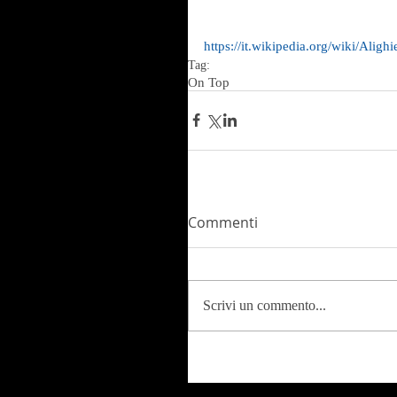
https://it.wikipedia.org/wiki/Aligh
Tag:
On Top
Commenti
Scrivi un commento...