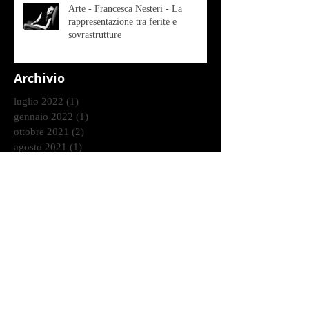
Arte - Francesca Nesteri - La
rappresentazione tra ferite e
sovrastrutture
Archivio
luglio 2022
(1)
1 post
gennaio 2022
(1)
1 post
ottobre 2021
(2)
2 post
agosto 2021
(1)
1 post
luglio 2021
(1)
1 post
giugno 2021
(1)
1 post
marzo 2021
(2)
2 post
gennaio 2021
(2)
2 post
dicembre 2020
(2)
2 post
ottobre 2020
(9)
9 post
settembre 2020
(2)
2 post
agosto 2020
(3)
3 post
luglio 2020
(4)
4 post
giugno 2020
(7)
7 post