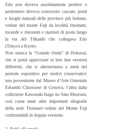
Edo non doveva assolutamente perdere o 
perlomeno doveva conoscere: cascate, ponti 
e luoghi naturali delle province più lontane, 
vedute del monte Fuji da località rinomate, 
locande e ristoranti e stazioni di posta lungo 
la via del Tōkaidō che collegava Edo 
(Tokyo) a Kyoto.
Non manca la “Grande Onda” di Hokusai, 
che si potrà apprezzare in ben due versioni 
differenti, che si alterneranno a metà del 
periodo espositivo per motivi conservativi: 
una proveniente dal Museo d’Arte Orientale 
Edoardo Chiossone di Genova, l’altra dalla 
collezione Kawasaki Isago no Sato Museum, 
così come tante altre importanti silografie 
della serie Trentasei vedute del Monte Fuji 
confrontabili in doppia versione.
2- Beltà alla moda