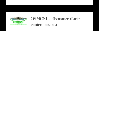
OSMOSI - Risonanze d'arte
contemporanea
Musica - Sabrina di Monda – il
singolo Scugnizza Africana
Musica - Preview - Francesco Mascio
Poesia - Francesco Aprile -