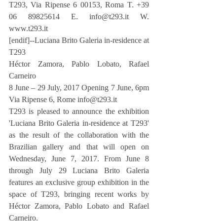
T293, Via Ripense 6 00153, Roma T. +39 
06 89825614 E. info@t293.it W. 
www.t293.it
[endif]--Luciana Brito Galeria in-residence at 
T293
Héctor Zamora, Pablo Lobato, Rafael 
Carneiro
8 June – 29 July, 2017 Opening 7 June, 6pm 
Via Ripense 6, Rome info@t293.it
T293 is pleased to announce the exhibition 
'Luciana Brito Galeria in-residence at T293' 
as the result of the collaboration with the 
Brazilian gallery and that will open on 
Wednesday, June 7, 2017. From June 8 
through July 29 Luciana Brito Galeria 
features an exclusive group exhibition in the 
space of T293, bringing recent works by 
Héctor Zamora, Pablo Lobato and Rafael 
Carneiro.