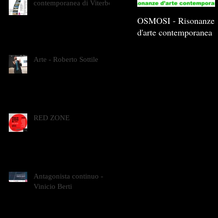
contemporanea di Viterbo
OSMOSI - Risonanze
d'arte contemporanea
Arte - Roberto Sottile
RED ZONE
Antagonista continuo -
Vinicio Berti