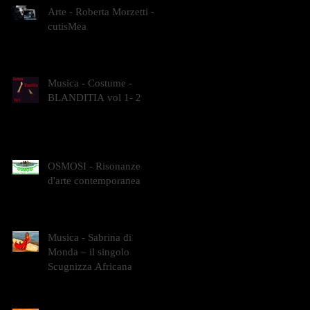
Arte - Roberta Morzetti -
cutisMea
Musica - Costume -
BLANDITIA vol 1- 2
OSMOSI - Risonanze
d'arte contemporanea
Musica - Sabrina di
Monda – il singolo
Scugnizza Africana