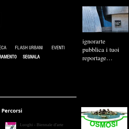
ignorarte
ECA
FLASH URBANI
EVENTI
pubblica i tuoi
reportage
RAMENTO
SEGNALA
fotografici
Percorsi
Luoghi - Biennale d'arte