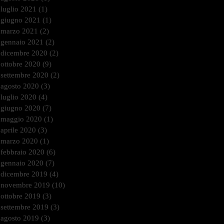
luglio 2021
(1)
1 post
giugno 2021
(1)
1 post
marzo 2021
(2)
2 post
gennaio 2021
(2)
2 post
dicembre 2020
(2)
2 post
ottobre 2020
(9)
9 post
settembre 2020
(2)
2 post
agosto 2020
(3)
3 post
luglio 2020
(4)
4 post
giugno 2020
(7)
7 post
maggio 2020
(1)
1 post
aprile 2020
(3)
3 post
marzo 2020
(1)
1 post
febbraio 2020
(6)
6 post
gennaio 2020
(7)
7 post
dicembre 2019
(4)
4 post
novembre 2019
(10)
10 post
ottobre 2019
(3)
3 post
settembre 2019
(3)
3 post
agosto 2019
(3)
3 post