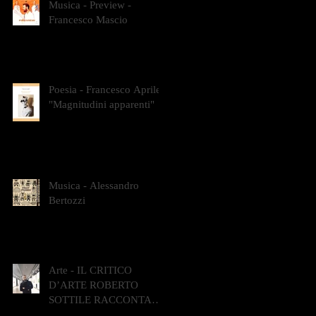
Musica - Preview -
Francesco Mascio
Poesia - Francesco Aprile -
"Magnitudini apparenti"
Musica - Alessandro
Bertozzi
Arte - IL CRITICO
D’ARTE ROBERTO
SOTTILE RACCONTA
GLI INTRECCI