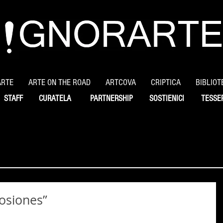
ARTE
ARTE ON THE ROAD
ARTCOVA
CRIPTICA
BIBLIOT
STAFF
CURATELA
PARTNERSHIP
SOSTIENICI
TESSE
rosiones”