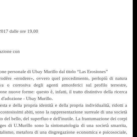
017 dalle ore 19,00
razione con
zione personale di Ubay Murillo dal titolo “Las Erosiones”
 erodĕre «erodere», ovvero quel procedimento, perlopiù di natura 
iva o corrosiva degli agenti atmosferici sul profilo terrestre, 
ne nuove forme: questo è, infatti, il tratto distintivo della ricerca 
e d'adozione - Ubay Murillo.
esta e della propria identità e della propria individualità, ridotti a 
costosissimi abiti, sono la rappresentazione surreale di una società 
del bello, del superfluo e dell'inutile. La frantumazione dei corpi 
ages di U.Murillo sono la sintomatologia di una società smarrita, 
pitalismo, metafora di una disgregazione economica e psicosociale, 