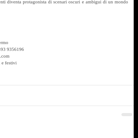
tenti diventa protagonista di scenari oscuri e ambigui di un mondo 
ermo
 393 9356196
l.com
 e festivi