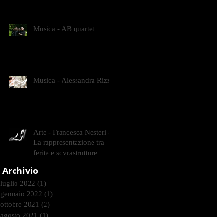
CONTEMPORANEI CHE
ANIMANO IL MUSEO D
Musica - AB quartet
Musica - Alessandra Rizzo
Arte - Francesca Nesteri -
La rappresentazione tra
ferite e sovrastrutture
Archivio
luglio 2022
(1)
1 post
gennaio 2022
(1)
1 post
ottobre 2021
(2)
2 post
agosto 2021
(1)
1 post