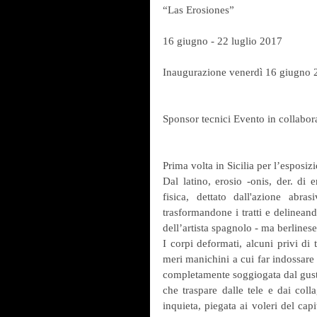
“Las Erosiones”
16 giugno - 22 luglio 2017
Inaugurazione venerdì 16 giugno 2
Sponsor tecnici Evento in collabo
Prima volta in Sicilia per l’esposi
Dal latino, erosio -onis, der. di
fisica, dettato dall'azione abras
trasformandone i tratti e delineando
dell’artista spagnolo - ma berlines
I corpi deformati, alcuni privi di t
meri manichini a cui far indossare 
completamente soggiogata dal gusto 
che traspare dalle tele e dai coll
inquieta, piegata ai voleri del ca