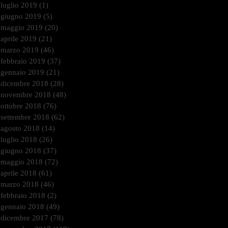
luglio 2019
(1)
1 post
giugno 2019
(5)
5 post
maggio 2019
(20)
20 post
aprile 2019
(21)
21 post
marzo 2019
(46)
46 post
febbraio 2019
(37)
37 post
gennaio 2019
(21)
21 post
dicembre 2018
(28)
28 post
novembre 2018
(48)
48 post
ottobre 2018
(76)
76 post
settembre 2018
(62)
62 post
agosto 2018
(14)
14 post
luglio 2018
(26)
26 post
giugno 2018
(37)
37 post
maggio 2018
(72)
72 post
aprile 2018
(61)
61 post
marzo 2018
(46)
46 post
febbraio 2018
(2)
2 post
gennaio 2018
(49)
49 post
dicembre 2017
(78)
78 post