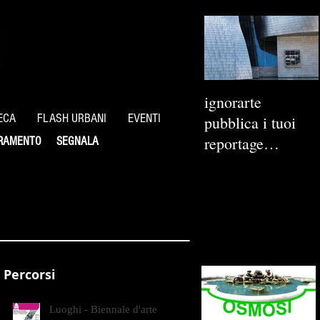
ignorarte
ECA
FLASH URBANI
EVENTI
pubblica i tuoi
reportage
RAMENTO
SEGNALA
fotografici
Percorsi
Luoghi - Biennale d'arte