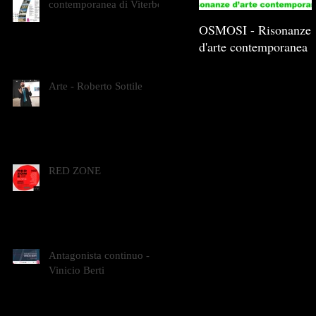
contemporanea di Viterbo
OSMOSI - Risonanze
d'arte contemporanea
Arte - Roberto Sottile
RED ZONE
Antagonista continuo -
Vinicio Berti