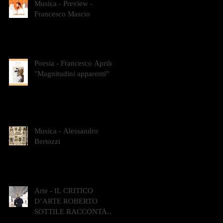
Musica - Preview -
Francesco Mascio
Poesia - Francesco Aprile -
"Magnitudini apparenti"
Musica - Alessandro
Bertozzi
Arte - IL CRITICO
D’ARTE ROBERTO
SOTTILE RACCONTA
GLI INTRECCI