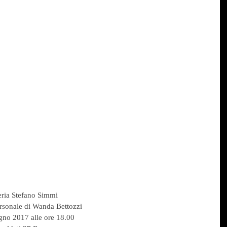
                      La Galleria Stefano Simmi
a Mostra Personale di Wanda Bettozzi
     venerdì 16 giugno 2017 alle ore 18.00