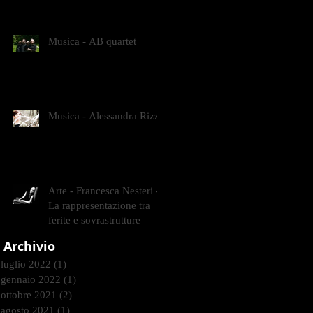
CONTEMPORANEI CHE
ANIMANO IL MUSEO D
Musica - AB quartet
Musica - Alessandra Rizzo
Arte - Francesca Nesteri -
La rappresentazione tra
ferite e sovrastrutture
Archivio
luglio 2022
(1)
1 post
gennaio 2022
(1)
1 post
ottobre 2021
(2)
2 post
agosto 2021
(1)
1 post