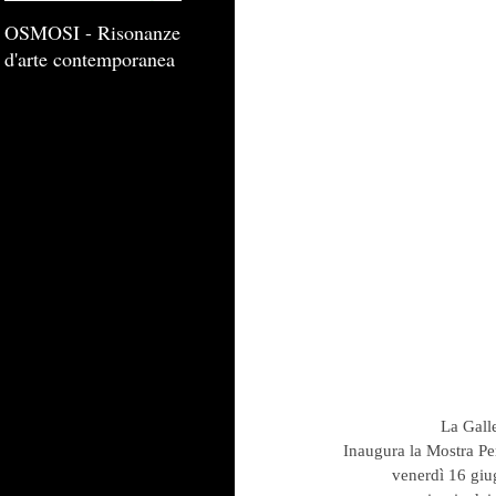
OSMOSI - Risonanze
d'arte contemporanea
                    
                    Inaugura l
                          