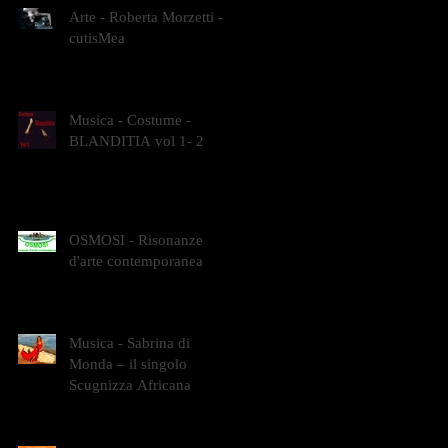
Arte - Roberta Morzetti -
cutisMea
Musica - Costume -
BLANDITIA vol 1- 2
OSMOSI - Risonanze
d'arte contemporanea
Musica - Sabrina di
Monda – il singolo
Scugnizza Africana