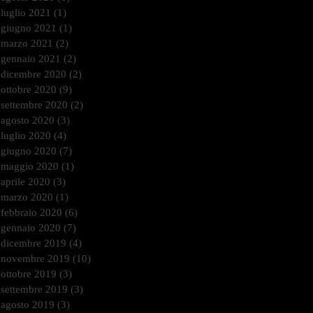
luglio 2021
(1)
1 post
giugno 2021
(1)
1 post
marzo 2021
(2)
2 post
gennaio 2021
(2)
2 post
dicembre 2020
(2)
2 post
ottobre 2020
(9)
9 post
settembre 2020
(2)
2 post
agosto 2020
(3)
3 post
luglio 2020
(4)
4 post
giugno 2020
(7)
7 post
maggio 2020
(1)
1 post
aprile 2020
(3)
3 post
marzo 2020
(1)
1 post
febbraio 2020
(6)
6 post
gennaio 2020
(7)
7 post
dicembre 2019
(4)
4 post
novembre 2019
(10)
10 post
ottobre 2019
(3)
3 post
settembre 2019
(3)
3 post
agosto 2019
(3)
3 post