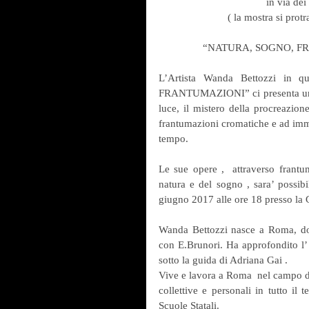
                        
                         ( la m
                “NATURA, S
L’Artista Wanda Bettozzi in 
FRANTUMAZIONI” ci presenta una sel
luce, il mistero della procreazion
frantumazioni cromatiche e ad imma
tempo.
Le sue opere ,  attraverso frantu
natura e del sogno , sara’ possibil
giugno 2017 alle ore 18 presso la G
Wanda Bettozzi nasce a Roma, dopo
con E.Brunori. Ha approfondito l’ 
sotto la guida di Adriana Gai .
Vive e lavora a Roma  nel campo del
collettive e personali in tutto il t
Scuole Statali.