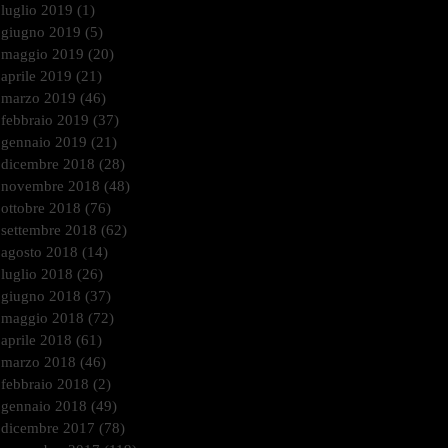
luglio 2019
(1)
1 post
giugno 2019
(5)
5 post
maggio 2019
(20)
20 post
aprile 2019
(21)
21 post
marzo 2019
(46)
46 post
febbraio 2019
(37)
37 post
gennaio 2019
(21)
21 post
dicembre 2018
(28)
28 post
novembre 2018
(48)
48 post
ottobre 2018
(76)
76 post
settembre 2018
(62)
62 post
agosto 2018
(14)
14 post
luglio 2018
(26)
26 post
giugno 2018
(37)
37 post
maggio 2018
(72)
72 post
aprile 2018
(61)
61 post
marzo 2018
(46)
46 post
febbraio 2018
(2)
2 post
gennaio 2018
(49)
49 post
dicembre 2017
(78)
78 post