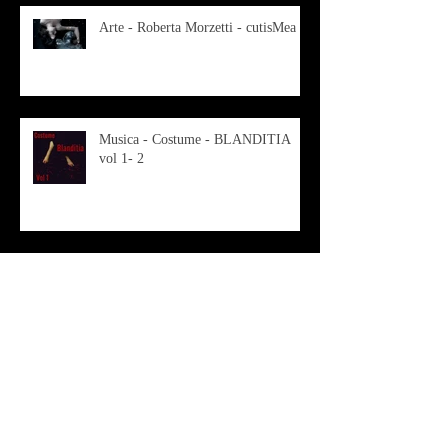
Arte - Roberta Morzetti - cutisMea
Musica - Costume - BLANDITIA
vol 1- 2
OSMOSI - Risonanze d'arte
contemporanea
Musica - Sabrina di Monda – il
singolo Scugnizza Africana