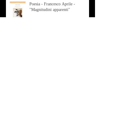
Poesia - Francesco Aprile -
"Magnitudini apparenti"
Musica - Alessandro Bertozzi
Arte - IL CRITICO D’ARTE
ROBERTO SOTTILE RACCONTA
GLI INTRECCI
CONTEMPORANEI CHE
ANIMANO IL MUSEO D
Musica - AB quartet