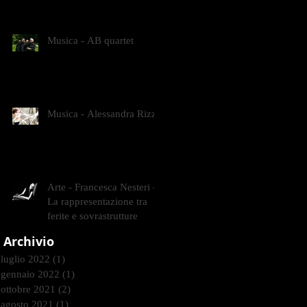
CONTEMPORANEI CHE
ANIMANO IL MUSEO D
Musica - AB quartet
Musica - Alessandra Rizzo
Arte - Francesca Nesteri -
La rappresentazione tra
ferite e sovrastrutture
Archivio
luglio 2022
(1)
1 post
gennaio 2022
(1)
1 post
ottobre 2021
(2)
2 post
agosto 2021
(1)
1 post