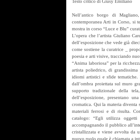
Testo critico di Giusy Emiliano
Nell’antico borgo di Magliano, 
contemporanea Arti in Corso, si te
mostra in corso “Luce e Blu” cura
L’opera che l’artista Giuliano Car
dell’esposizione che vede già dieci
come sostiene la curatrice _ prop
poesia e arti visive, tracciando nuo
“Anima laboriosa” per la ricchezza 
artista poliedrico, di grandissima 
idiomi artistici e sfide tematiche.
dall’ombra proiettata sul muro grazi
supporto tradizionale della te
dell’esposizione, presentano un
cromatica. Qui la materia diventa s
materiali ferrosi e di risulta. 
catalogo: “Egli utilizza oggetti
accompagnando il pubblico all’inter
cristallizzata e viene avvolta da 
nuovo ruolo quale è chiamata a int