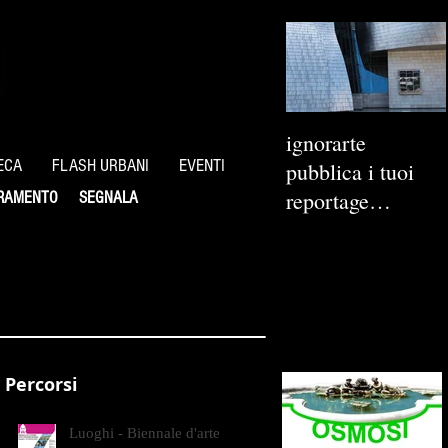
ignorarte
ECA
FLASH URBANI
EVENTI
pubblica i tuoi
reportage
RAMENTO
SEGNALA
fotografici
Percorsi
Luoghi - Biennale d'arte