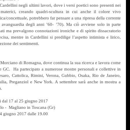
Cardellini negli ultimi lavori, dove i versi poetici sono presenti nei 
 materici, creando quadri-scultura in cui anche il colore vivo 
ica/concettuale, potrebbero far pensare a una ripresa della corrente 
i avanguardia degli anni ’60- ’70). Ma ciò avviene solo in parte 
ti ma prevalgono connotazioni ironiche e di spirito dissacratorio 
isa, mentre in Cardellini si predilige l’aspetto intimista e lirico, 
cezione dei sentimenti.
 a Morciano di Romagna, dove continua la sua ricerca e lavora come 
te GC.  Ha partecipato a numerose mostre personali e collettive in 
Pesaro, Cattolica, Rimini, Verona, Gubbio, Osaka, Rio de Janeiro, 
lia, Preganziol e New York. A settembre sarà anche in mostra a 
m.
i dal 17 al 25 giugno 2017
o -  Magliano in Toscana (Gr)
 24 giugno 2017 dalle 19.00