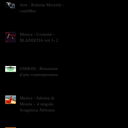
Arte - Roberta Morzetti -
cutisMea
Musica - Costume -
BLANDITIA vol 1- 2
OSMOSI - Risonanze
d'arte contemporanea
Musica - Sabrina di
Monda – il singolo
Scugnizza Africana