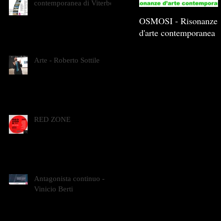
contemporanea di Viterbo
OSMOSI - Risonanze
d'arte contemporanea
Arte - Roberto Sottile
RED ZONE
Antagonista continuo -
Vinicio Berti