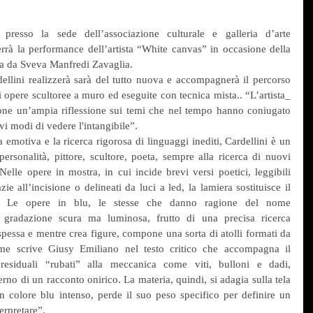
presso la sede dell’associazione culturale e galleria d’arte 
rrà la performance dell’artista “White canvas” in occasione della 
ta da Sveva Manfredi Zavaglia.
dellini realizzerà sarà del tutto nuova e accompagnerà il percorso 
 opere scultoree a muro ed eseguite con tecnica mista.. “L’artista_ 
one un’ampia riflessione sui temi che nel tempo hanno coniugato 
vi modi di vedere l'intangibile”.
emotiva e la ricerca rigorosa di linguaggi inediti, Cardellini è un 
personalità, pittore, scultore, poeta, sempre alla ricerca di nuovi 
 Nelle opere in mostra, in cui incide brevi versi poetici, leggibili 
e all’incisione o delineati da luci a led, la lamiera sostituisce il 
la, Le opere in blu, le stesse che danno ragione del nome 
a gradazione scura ma luminosa, frutto di una precisa ricerca 
pessa e mentre crea figure, compone una sorta di atolli formati da 
Come scrive Giusy Emiliano nel testo critico che accompagna il 
 residuali “rubati” alla meccanica come viti, bulloni e dadi, 
no di un racconto onirico. La materia, quindi, si adagia sulla tela 
un colore blu intenso, perde il suo peso specifico per definire un 
erpretare”.