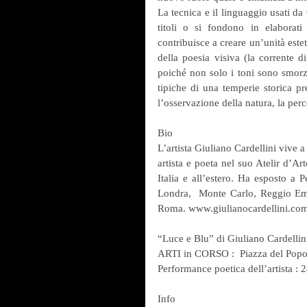
La tecnica e il linguaggio usati da 
titoli o si fondono in elaborati
contribuisce a creare un’unità estet
della poesia visiva (la corrente d
poiché non solo i toni sono smorza
tipiche di una temperie storica prec
l’osservazione della natura, la per
Bio
L’artista Giuliano Cardellini vive
artista e poeta nel suo Atelir d’Ar
Italia e all’estero. Ha esposto a 
Londra,  Monte Carlo, Reggio Emi
Roma. www.giulianocardellini.co
“Luce e Blu” di Giuliano Cardellin
ARTI in CORSO :  Piazza del Popol
Performance poetica dell’artista :
Info