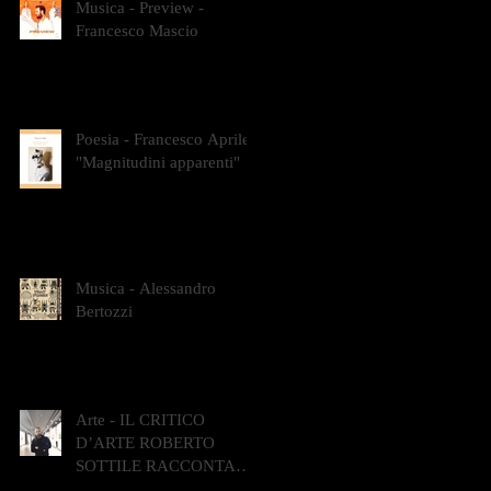
Musica - Preview -
Francesco Mascio
Poesia - Francesco Aprile -
"Magnitudini apparenti"
Musica - Alessandro
Bertozzi
Arte - IL CRITICO
D’ARTE ROBERTO
SOTTILE RACCONTA
GLI INTRECCI