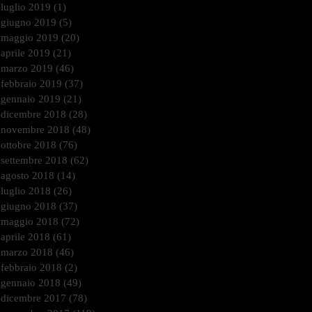
luglio 2019
(1)
1 post
giugno 2019
(5)
5 post
maggio 2019
(20)
20 post
aprile 2019
(21)
21 post
marzo 2019
(46)
46 post
febbraio 2019
(37)
37 post
gennaio 2019
(21)
21 post
dicembre 2018
(28)
28 post
novembre 2018
(48)
48 post
ottobre 2018
(76)
76 post
settembre 2018
(62)
62 post
agosto 2018
(14)
14 post
luglio 2018
(26)
26 post
giugno 2018
(37)
37 post
maggio 2018
(72)
72 post
aprile 2018
(61)
61 post
marzo 2018
(46)
46 post
febbraio 2018
(2)
2 post
gennaio 2018
(49)
49 post
dicembre 2017
(78)
78 post