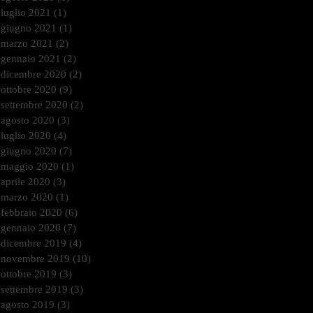
luglio 2021
(1)
1 post
giugno 2021
(1)
1 post
marzo 2021
(2)
2 post
gennaio 2021
(2)
2 post
dicembre 2020
(2)
2 post
ottobre 2020
(9)
9 post
settembre 2020
(2)
2 post
agosto 2020
(3)
3 post
luglio 2020
(4)
4 post
giugno 2020
(7)
7 post
maggio 2020
(1)
1 post
aprile 2020
(3)
3 post
marzo 2020
(1)
1 post
febbraio 2020
(6)
6 post
gennaio 2020
(7)
7 post
dicembre 2019
(4)
4 post
novembre 2019
(10)
10 post
ottobre 2019
(3)
3 post
settembre 2019
(3)
3 post
agosto 2019
(3)
3 post