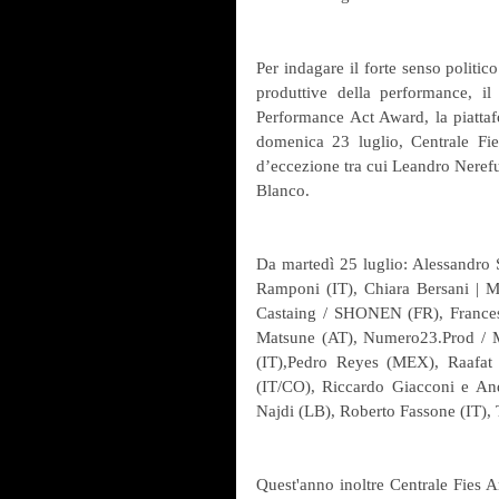
Per indagare il forte senso politic
produttive della performance, i
Performance Act Award, la piattaf
domenica 23 luglio, Centrale Fies
d’eccezione tra cui Leandro Neref
Blanco.
Da martedì 25 luglio: Alessandro S
Ramponi (IT), Chiara Bersani | M
Castaing / SHONEN (FR), Francesc
Matsune (AT), Numero23.Prod / M
(IT),Pedro Reyes (MEX), Raafat 
(IT/CO), Riccardo Giacconi e An
Najdi (LB), Roberto Fassone (IT)
Quest'anno inoltre Centrale Fies 