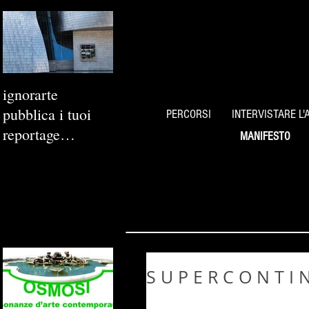
ignorarte
pubblica i tuoi
PERCORSI
INTERVISTARE L'
reportage
MANIFESTO
fotografici
S U P E R C O N T I 