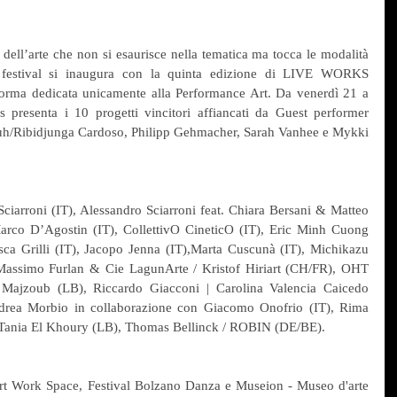
o dell’arte che non si esaurisce nella tematica ma tocca le modalità 
l festival si inaugura con la quinta edizione di LIVE WORKS 
orma dedicata unicamente alla Performance Art. Da venerdì 21 a 
 presenta i 10 progetti vincitori affiancati da Guest performer 
uh/Ribidjunga Cardoso, Philipp Gehmacher, Sarah Vanhee e Mykki 
ciarroni (IT), Alessandro Sciarroni feat. Chiara Bersani & Matteo 
arco D’Agostin (IT), CollettivO CineticO (IT), Eric Minh Cuong 
a Grilli (IT), Jacopo Jenna (IT),Marta Cuscunà (IT), Michikazu 
assimo Furlan & Cie LagunArte / Kristof Hiriart (CH/FR), OHT 
Majzoub (LB), Riccardo Giacconi | Carolina Valencia Caicedo 
drea Morbio in collaborazione con Giacomo Onofrio (IT), Rima 
, Tania El Khoury (LB), Thomas Bellinck / ROBIN (DE/BE).
Art Work Space, Festival Bolzano Danza e Museion - Museo d'arte 