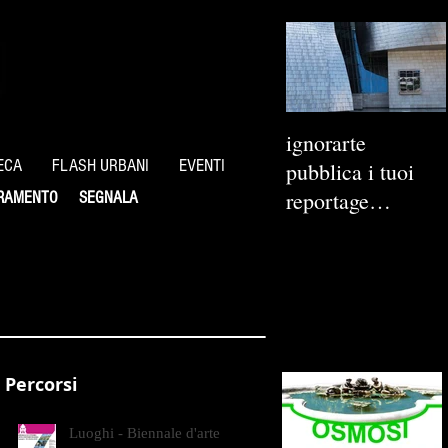
ignorarte
ECA
FLASH URBANI
EVENTI
pubblica i tuoi
reportage
RAMENTO
SEGNALA
fotografici
Percorsi
Luoghi - Biennale d'arte