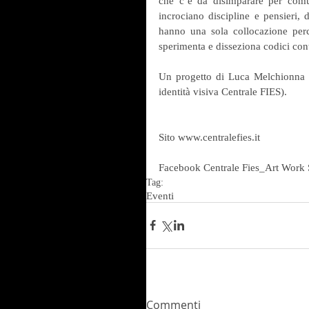
che c’è da disimparare per com
incrociano discipline e pensieri,
hanno una sola collocazione perc
sperimenta e disseziona codici con
Un progetto di Luca Melchionna (
identità visiva Centrale FIES).
Sito www.centralefies.it
Facebook Centrale Fies_Art Work
Tag:
Eventi
Commenti