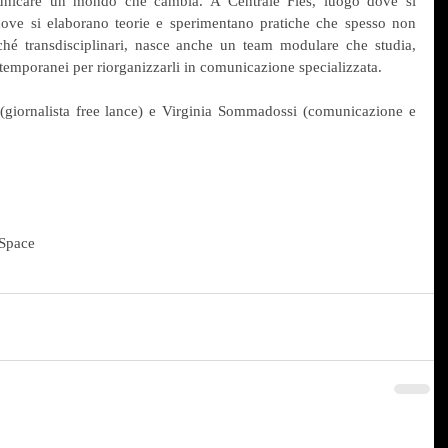
unicare un mondo che cambia. A Centrale Fies, luogo dove si 
 dove si elaborano teorie e sperimentano pratiche che spesso non 
hé transdisciplinari, nasce anche un team modulare che studia, 
temporanei per riorganizzarli in comunicazione specializzata. 
giornalista free lance) e Virginia Sommadossi (comunicazione e 
 Space