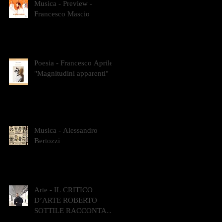
Musica - Preview -
Francesco Mascio
Poesia - Francesco Aprile -
"Magnitudini apparenti"
Musica - Alessandro
Bertozzi
Arte - IL CRITICO
D’ARTE ROBERTO
SOTTILE RACCONTA
GLI INTRECCI