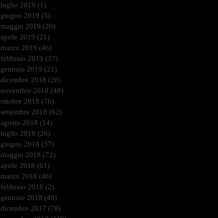
luglio 2019
(1)
1 post
giugno 2019
(5)
5 post
maggio 2019
(20)
20 post
aprile 2019
(21)
21 post
marzo 2019
(46)
46 post
febbraio 2019
(37)
37 post
gennaio 2019
(21)
21 post
dicembre 2018
(28)
28 post
novembre 2018
(48)
48 post
ottobre 2018
(76)
76 post
settembre 2018
(62)
62 post
agosto 2018
(14)
14 post
luglio 2018
(26)
26 post
giugno 2018
(37)
37 post
maggio 2018
(72)
72 post
aprile 2018
(61)
61 post
marzo 2018
(46)
46 post
febbraio 2018
(2)
2 post
gennaio 2018
(49)
49 post
dicembre 2017
(78)
78 post