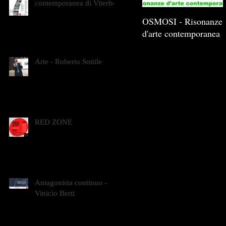
contemporanea di Viterbo
OSMOSI - Risonanze
d'arte contemporanea
Arte - Roberto Sottile
RED ZONE
Antagonista continuo -
Vinicio Berti