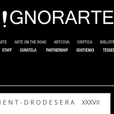
ARTE
ARTE ON THE ROAD
ARTCOVA
CRIPTICA
BIBLIOT
STAFF
CURATELA
PARTNERSHIP
SOSTIENICI
TESSE
N E N T - D R O D E S E R A XXXVII