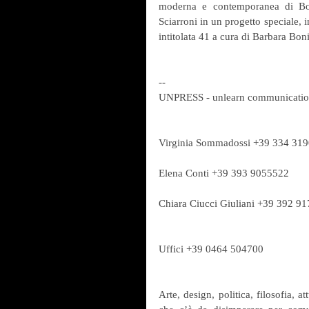
moderna e contemporanea di Bolz
Sciarroni in un progetto speciale, i
intitolata 41 a cura di Barbara Bo
-- 
UNPRESS - unlearn communication
Virginia Sommadossi +39 334 31
Elena Conti +39 393 9055522
Chiara Ciucci Giuliani +39 392 9
Uffici +39 0464 504700
Arte, design, politica, filosofia, at