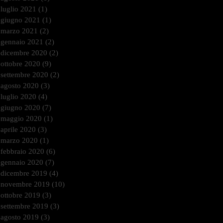
luglio 2021
(1)
1 post
giugno 2021
(1)
1 post
marzo 2021
(2)
2 post
gennaio 2021
(2)
2 post
dicembre 2020
(2)
2 post
ottobre 2020
(9)
9 post
settembre 2020
(2)
2 post
agosto 2020
(3)
3 post
luglio 2020
(4)
4 post
giugno 2020
(7)
7 post
maggio 2020
(1)
1 post
aprile 2020
(3)
3 post
marzo 2020
(1)
1 post
febbraio 2020
(6)
6 post
gennaio 2020
(7)
7 post
dicembre 2019
(4)
4 post
novembre 2019
(10)
10 post
ottobre 2019
(3)
3 post
settembre 2019
(3)
3 post
agosto 2019
(3)
3 post