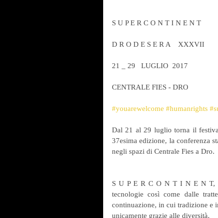
S U P E R C O N T I N E N T
D R O D E S E R A    XXXVII
21 _ 29   LUGLIO  2017
CENTRALE FIES - DRO
#youarewelcome
#humanrights
#s
Dal 21 al 29 luglio torna il festi
37esima edizione, la conferenza sta
negli spazi di Centrale Fies a Dro.
S U P E R C O N T I N E N T, il 
tecnologie così come dalle tratte
continuazione, in cui tradizione e i
unicamente grazie alle diversità.