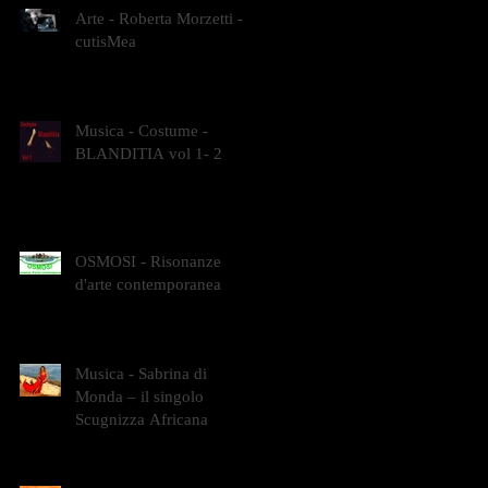
Arte - Roberta Morzetti -
cutisMea
Musica - Costume -
BLANDITIA vol 1- 2
OSMOSI - Risonanze
d'arte contemporanea
Musica - Sabrina di
Monda – il singolo
Scugnizza Africana