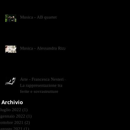
CONTEMPORANEI CHE
ANIMANO IL MUSEO D
Musica - AB quartet
Musica - Alessandra Rizzo
Arte - Francesca Nesteri -
La rappresentazione tra
ferite e sovrastrutture
Archivio
luglio 2022
(1)
1 post
gennaio 2022
(1)
1 post
ottobre 2021
(2)
2 post
agosto 2021
(1)
1 post