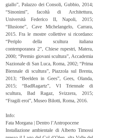
giallo”, Palazzo dei Consoli, Gubbio, 2014; 
“Sinonimi”, facoltà di Architettura, 
Università Federico II, Napoli, 2015; 
“Illusione”, Cave Michelangelo, Carrara, 
2015. Fra le mostre collettive si ricordano: 
“Periplo della scultura italiana 
contemporanea 2”, Chiese rupestri, Matera, 
2000; “Premio giovani scultura”, Accademia 
Nazionale di San Luca, Roma, 2002; “Prima 
Biennale di scultura”, Piazzola sul Brenta, 
2013; “Beelden in Gees”, Gees, Olanda, 
2015; “BadRagartz”, VI Triennale di 
scultura, Bad Ragaz, Svizzera, 2015; 
“Fragili eroi”, Museo Bilotti, Roma, 2016.
Info:
Fata Morgana | Dentro l’Antropocene
Installazione ambientale di Alberto Timossi 
presso il Lago del Col d’Olen, alta Valle del 