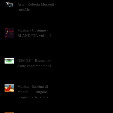
Arte - Roberta Morzetti -
cutisMea
Musica - Costume -
BLANDITIA vol 1- 2
OSMOSI - Risonanze
d'arte contemporanea
Musica - Sabrina di
Monda – il singolo
Scugnizza Africana