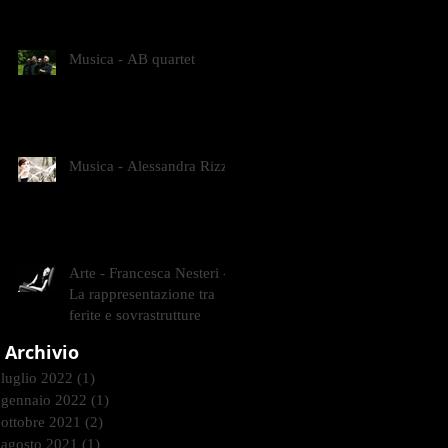
CONTEMPORANEI CHE
ANIMANO IL MUSEO D
Musica - AB quartet
Musica - Alessandra Rizzo
Arte - Francesca Nesteri -
La rappresentazione tra
ferite e sovrastrutture
Archivio
luglio 2022
(1)
1 post
gennaio 2022
(1)
1 post
ottobre 2021
(2)
2 post
agosto 2021
(1)
1 post