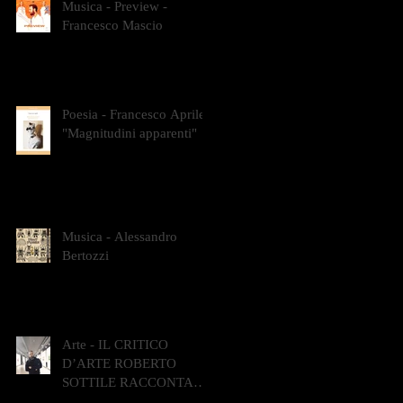
Musica - Preview -
Francesco Mascio
Poesia - Francesco Aprile -
"Magnitudini apparenti"
Musica - Alessandro
Bertozzi
Arte - IL CRITICO
D’ARTE ROBERTO
SOTTILE RACCONTA
GLI INTRECCI