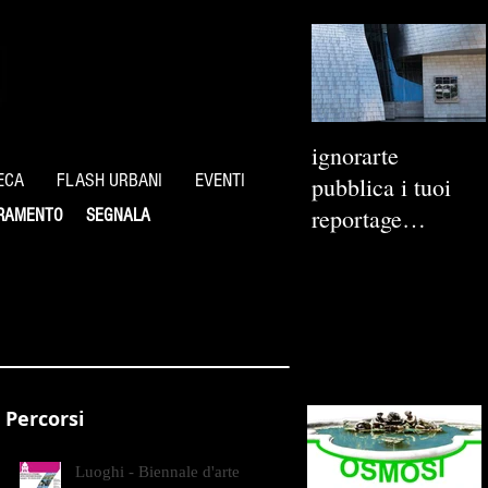
ignorarte
ECA
FLASH URBANI
EVENTI
pubblica i tuoi
reportage
RAMENTO
SEGNALA
fotografici
Percorsi
Luoghi - Biennale d'arte