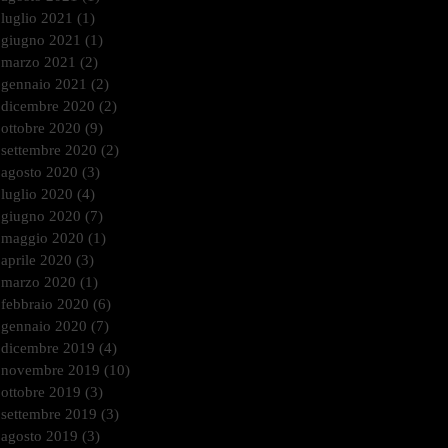
luglio 2021
(1)
1 post
giugno 2021
(1)
1 post
marzo 2021
(2)
2 post
gennaio 2021
(2)
2 post
dicembre 2020
(2)
2 post
ottobre 2020
(9)
9 post
settembre 2020
(2)
2 post
agosto 2020
(3)
3 post
luglio 2020
(4)
4 post
giugno 2020
(7)
7 post
maggio 2020
(1)
1 post
aprile 2020
(3)
3 post
marzo 2020
(1)
1 post
febbraio 2020
(6)
6 post
gennaio 2020
(7)
7 post
dicembre 2019
(4)
4 post
novembre 2019
(10)
10 post
ottobre 2019
(3)
3 post
settembre 2019
(3)
3 post
agosto 2019
(3)
3 post