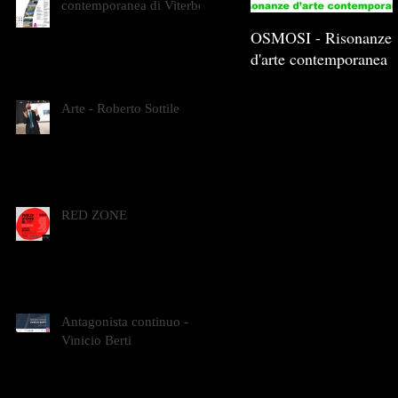
contemporanea di Viterbo
OSMOSI - Risonanze
d'arte contemporanea
Arte - Roberto Sottile
RED ZONE
Antagonista continuo -
Vinicio Berti