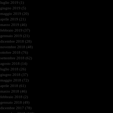
luglio 2019
(1)
1 post
giugno 2019
(5)
5 post
maggio 2019
(20)
20 post
aprile 2019
(21)
21 post
marzo 2019
(46)
46 post
febbraio 2019
(37)
37 post
gennaio 2019
(21)
21 post
dicembre 2018
(28)
28 post
novembre 2018
(48)
48 post
ottobre 2018
(76)
76 post
settembre 2018
(62)
62 post
agosto 2018
(14)
14 post
luglio 2018
(26)
26 post
giugno 2018
(37)
37 post
maggio 2018
(72)
72 post
aprile 2018
(61)
61 post
marzo 2018
(46)
46 post
febbraio 2018
(2)
2 post
gennaio 2018
(49)
49 post
dicembre 2017
(78)
78 post