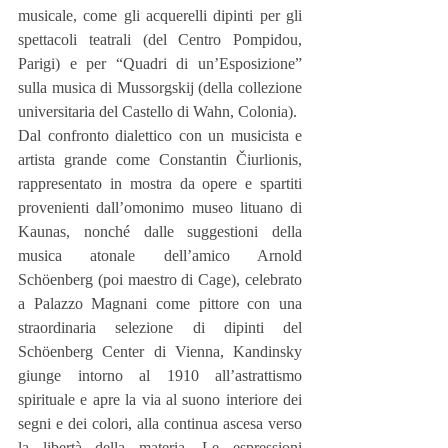
musicale, come gli acquerelli dipinti per gli 
spettacoli teatrali (del Centro Pompidou, 
Parigi) e per “Quadri di un’Esposizione” 
sulla musica di Mussorgskij (della collezione 
universitaria del Castello di Wahn, Colonia).
Dal confronto dialettico con un musicista e 
artista grande come Constantin Čiurlionis, 
rappresentato in mostra da opere e spartiti 
provenienti dall’omonimo museo lituano di 
Kaunas, nonché dalle suggestioni della 
musica atonale dell’amico Arnold 
Schöenberg (poi maestro di Cage), celebrato 
a Palazzo Magnani come pittore con una 
straordinaria selezione di dipinti del 
Schöenberg Center di Vienna, Kandinsky 
giunge intorno al 1910 all’astrattismo 
spirituale e apre la via al suono interiore dei 
segni e dei colori, alla continua ascesa verso 
la libertà della materia. Le espressioni 