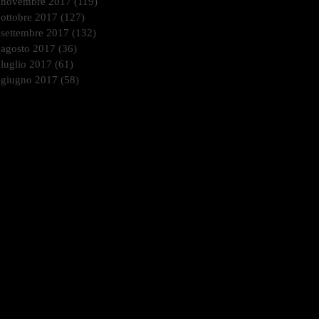
novembre 2017
(119)
119 post
ottobre 2017
(127)
127 post
settembre 2017
(132)
132 post
agosto 2017
(36)
36 post
luglio 2017
(61)
61 post
giugno 2017
(58)
58 post