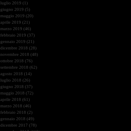
luglio 2019
(1)
1 post
giugno 2019
(5)
5 post
maggio 2019
(20)
20 post
aprile 2019
(21)
21 post
marzo 2019
(46)
46 post
febbraio 2019
(37)
37 post
gennaio 2019
(21)
21 post
dicembre 2018
(28)
28 post
novembre 2018
(48)
48 post
ottobre 2018
(76)
76 post
settembre 2018
(62)
62 post
agosto 2018
(14)
14 post
luglio 2018
(26)
26 post
giugno 2018
(37)
37 post
maggio 2018
(72)
72 post
aprile 2018
(61)
61 post
marzo 2018
(46)
46 post
febbraio 2018
(2)
2 post
gennaio 2018
(49)
49 post
dicembre 2017
(78)
78 post