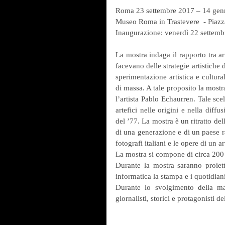
Roma 23 settembre 2017 – 14 gen
Museo Roma in Trastevere  - Piazz
Inaugurazione: venerdì 22 settemb
La mostra indaga il rapporto tra ar
facevano delle strategie artistiche 
sperimentazione artistica e cultural
di massa. A tale proposito la mostr
l’artista Pablo Echaurren. Tale scelt
artefici nelle origini e nella diffu
del ’77. La mostra è un ritratto del
di una generazione e di un paese ra
fotografi italiani e le opere di un a
La mostra si compone di circa 200 o
Durante la mostra saranno proietta
informatica la stampa e i quotidian
Durante lo svolgimento della man
giornalisti, storici e protagonisti 