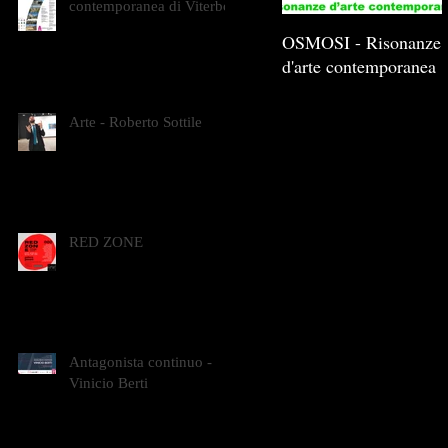
contemporanea di Viterbo
OSMOSI - Risonanze
d'arte contemporanea
Arte - Roberto Sottile
RED ZONE
Antagonista continuo -
Vinicio Berti