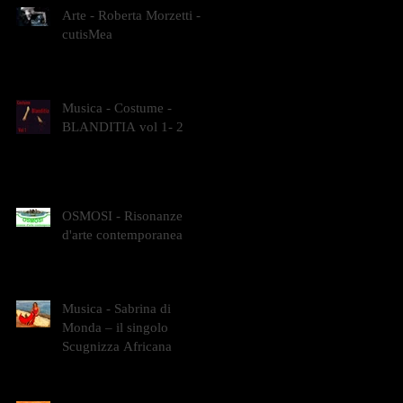
Arte - Roberta Morzetti -
cutisMea
Musica - Costume -
BLANDITIA vol 1- 2
OSMOSI - Risonanze
d'arte contemporanea
Musica - Sabrina di
Monda – il singolo
Scugnizza Africana