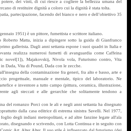
otere, dei vinti, di cui riesce a cogliere la bellezza umana del 
cano di restituire dignità a coloro cui la dignità è stata tolta.
atia, partecipazione, facendo del bianco e nero e dell’obiettivo 35 
naio 1951) è un pittore, fumettista e scrittore italiano.
eno Roberto Matta, inizia a dipingere sotto la guida di Gianfranco 
imo gallerista. Dagli anni settanta espone i suoi quadri in Italia e 
novanta realizza numerosi fumetti di avanguardia come Caffeina 
c novel[1]), Majakovskij, Nivola vola, Futurismo contro, Vita 
in Dada, Vita di Pound, Dada con le zecche.
ll'insegna della contaminazione fra generi, fra alto e basso, arte e 
cio progettuale, manuale e mentale, tipico del laboratorio. Ne 
rtefice e inventore a tutto campo (pittura, ceramica, illustrazione, 
ferente agli steccati e alle gerarchie che solitamente tendono a 
ina del romanzo Porci con le ali e negli anni settanta ha disegnato 
oprattutto dalla casa editrice di estrema sinistra Savelli. Nel 1977, 
 foglio degli indiani metropolitani, e ad altre fanzine legate all'ala 
rato, disegnando e scrivendo, con Lotta Continua e in seguito con 
 Comic Art, Alter Alter. Il suo stile è influenzato dal futurismo (dei 