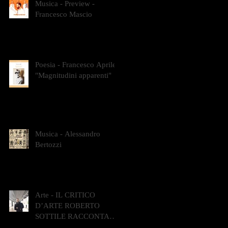
Musica - Preview -
Francesco Mascio
Poesia - Francesco Aprile -
"Magnitudini apparenti"
Musica - Alessandro
Bertozzi
Arte - IL CRITICO
D’ARTE ROBERTO
SOTTILE RACCONTA
GLI INTRECCI