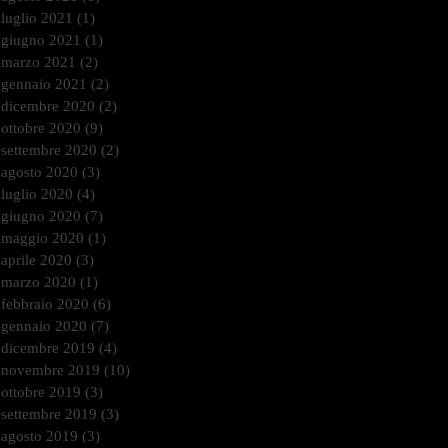
luglio 2021
(1)
1 post
giugno 2021
(1)
1 post
marzo 2021
(2)
2 post
gennaio 2021
(2)
2 post
dicembre 2020
(2)
2 post
ottobre 2020
(9)
9 post
settembre 2020
(2)
2 post
agosto 2020
(3)
3 post
luglio 2020
(4)
4 post
giugno 2020
(7)
7 post
maggio 2020
(1)
1 post
aprile 2020
(3)
3 post
marzo 2020
(1)
1 post
febbraio 2020
(6)
6 post
gennaio 2020
(7)
7 post
dicembre 2019
(4)
4 post
novembre 2019
(10)
10 post
ottobre 2019
(3)
3 post
settembre 2019
(3)
3 post
agosto 2019
(3)
3 post