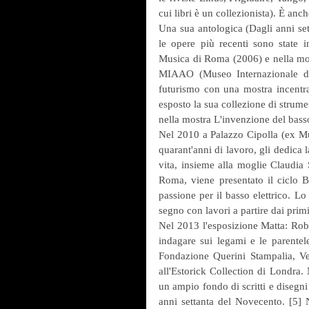
cui libri è un collezionista). È an
Una sua antologica (Dagli anni set
le opere più recenti sono state i
Musica di Roma (2006) e nella most
MIAAO (Museo Internazionale di 
futurismo con una mostra incentrat
esposto la sua collezione di strumen
nella mostra L'invenzione del bass
Nel 2010 a Palazzo Cipolla (ex Mu
quarant'anni di lavoro, gli dedica 
vita, insieme alla moglie Claudia 
Roma, viene presentato il ciclo Ba
passione per il basso elettrico. Lo
segno con lavori a partire dai prim
Nel 2013 l'esposizione Matta: Rob
indagare sui legami e le parentele
Fondazione Querini Stampalia, Ven
all'Estorick Collection di Londra.
un ampio fondo di scritti e disegni
anni settanta del Novecento. [5] N