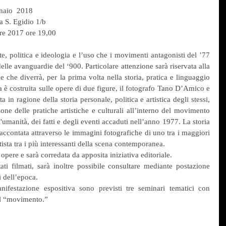
naio  2018
a S. Egidio 1/b
re 2017 ore 19,00
te, politica e ideologia e l’uso che i movimenti antagonisti del ’77 
delle avanguardie del ‘900. Particolare attenzione sarà riservata alla 
e che diverrà, per la prima volta nella storia, pratica e linguaggio 
a è costruita sulle opere di due figure, il fotografo Tano D’Amico e 
a in ragione della storia personale, politica e artistica degli stessi, 
sione delle pratiche artistiche e culturali all’interno del movimento 
l'umanità, dei fatti e degli eventi accaduti nell’anno 1977. La storia 
ccontata attraverso le immagini fotografiche di uno tra i maggiori 
rtista tra i più interessanti della scena contemporanea.
pere e sarà corredata da apposita iniziativa editoriale.
ti filmati, sarà inoltre possibile consultare mediante postazione 
i dell’epoca.
ifestazione espositiva sono previsti tre seminari tematici con 
del “movimento.”