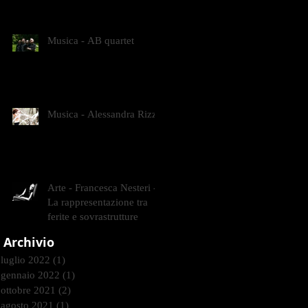
CONTEMPORANEI CHE
ANIMANO IL MUSEO D
Musica - AB quartet
Musica - Alessandra Rizzo
Arte - Francesca Nesteri -
La rappresentazione tra
ferite e sovrastrutture
Archivio
luglio 2022
(1)
1 post
gennaio 2022
(1)
1 post
ottobre 2021
(2)
2 post
agosto 2021
(1)
1 post