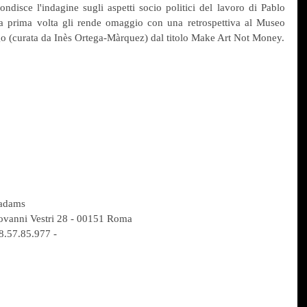
isce l'indagine sugli aspetti socio politici del lavoro di Pablo 
a prima volta gli rende omaggio con una retrospettiva al Museo 
go (curata da Inès Ortega-Màrquez) dal titolo Make Art Not Money.
 adams
Giovanni Vestri 28 - 00151 Roma
8.57.85.977 -