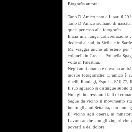
Biografia autore:
Tano D’Amico nato a Lipari il 29 lu
Tano D’Amico siciliano di nascita, 
quasi per caso alla fotografia.
Inizia una lunga collaborazione c
dedicati al sud, in Sicilia e in Sard
Ma viaggia anche all’estero per “I
colonelli in Grecia.  Poi nella Spag
volte in Palestina.
Negli anni ottanta e novanta andrà 
mostre fotografiche, D’amico è aut
ribelli, Randagi, Espulsi, E’ il 77, 
Il suo sguardo si distingue subito da
Non gli interessano i fatti di crona
Segue da vicino il movimento stud
intero gli anni Settanta, con immag
E’ vicino agli operai, ai minatori
Lavora anche con gli zingari che c
povertà e del dolore.