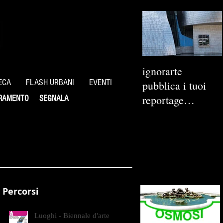
ignorarte
ECA
FLASH URBANI
EVENTI
pubblica i tuoi
reportage
RAMENTO
SEGNALA
fotografici
Percorsi
Luoghi - Biennale d'arte