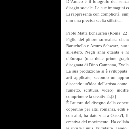
D’Amico è il fotografo dei senza p
disagio sociale. Le sue immagini cer
Li rappresenta con complicità, simp
mm una precisa scelta stilistica.
Pablo Matta Echaurren (Roma, 22 gen
Figlio del pittore surrealista cil
Baruchello e Arturo Schwarz, suo pr
all'estero. Negli anni ottanta e 
d'Europa (una delle prime graphi
disegnata di Dino Campana, Evola 
La sua produzione si è sviluppata a
arti applicate, secondo un approc
discende un'idea dell'artista come a
fumetto, scrittura, video), indif
comprimere la creatività.[2]
È l'autore del disegno della copert
copertine per altri romanzi, editi s
con altri, ha dato vita a Oask?!, il
creativa del movimento. Ha collabo
le riviste Linus, Frigidaire, Tango,