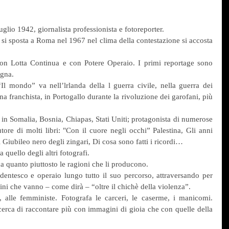
glio 1942, giornalista professionista e fotoreporter.
si sposta a Roma nel 1967 nel clima della contestazione si accosta 
on Lotta Continua e con Potere Operaio. I primi reportage sono 
egna.
l mondo” va nell’lrlanda della l guerra civile, nella guerra dei 
na franchista, in Portogallo durante la rivoluzione dei garofani, più 
in Somalia, Bosnia, Chiapas, Stati Uniti; protagonista di numerose 
ore di molti libri: "Con il cuore negli occhi” Palestina, Gli anni 
Il Giubileo nero degli zingari, Di cosa sono fatti i ricordi…
 quello degli altri fotografi.
ca quanto piuttosto le ragioni che li producono.
entesco e operaio lungo tutto il suo percorso, attraversando per 
ini che vanno – come dirà – “oltre il chichè della violenza”.
, alle femministe. Fotografa le carceri, le caserme, i manicomi. 
erca di raccontare più con immagini di gioia che con quelle della 