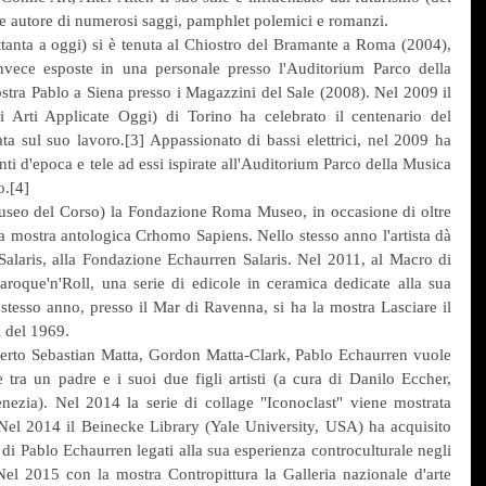
che autore di numerosi saggi, pamphlet polemici e romanzi.
tanta a oggi) si è tenuta al Chiostro del Bramante a Roma (2004), 
nvece esposte in una personale presso l'Auditorium Parco della 
ra Pablo a Siena presso i Magazzini del Sale (2008). Nel 2009 il 
Arti Applicate Oggi) di Torino ha celebrato il centenario del 
a sul suo lavoro.[3] Appassionato di bassi elettrici, nel 2009 ha 
ti d'epoca e tele ad essi ispirate all'Auditorium Parco della Musica 
o.[4]
seo del Corso) la Fondazione Roma Museo, in occasione di oltre 
la mostra antologica Crhomo Sapiens. Nello stesso anno l'artista dà 
Salaris, alla Fondazione Echaurren Salaris. Nel 2011, al Macro di 
roque'n'Roll, una serie di edicole in ceramica dedicate alla sua 
 stesso anno, presso il Mar di Ravenna, si ha la mostra Lasciare il 
i del 1969.
erto Sebastian Matta, Gordon Matta-Clark, Pablo Echaurren vuole 
 tra un padre e i suoi due figli artisti (a cura di Danilo Eccher, 
ezia). Nel 2014 la serie di collage "Iconoclast" viene mostrata 
 Nel 2014 il Beinecke Library (Yale University, USA) ha acquisito 
 di Pablo Echaurren legati alla sua esperienza controculturale negli 
el 2015 con la mostra Contropittura la Galleria nazionale d'arte 