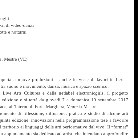
loghi
tival di video-danza
otte e notturni
a, Mestre (VE)
perta a nuove produzioni – anche in veste di lavori in fieri – 
ni tra suono e movimento, danza, musica e spazio scenico.
 Live Arts Cultures e dalla netlabel electronicgirls, il progetto 
 edizione e si terrà da giovedì 7 a domenica 10 settembre 2017 
ce, all’interno di Forte Marghera, Venezia-Mestre.
nto di riflessione, diffusione, pratica e studio di alcune arti 
quinta edizione, innovazioni nella programmazione tese a favorire 
erritorio ai linguaggi delle arti performative dal vivo. Il “format” 
un appuntamento sia dedicato ad artisti che intendano approfondire 