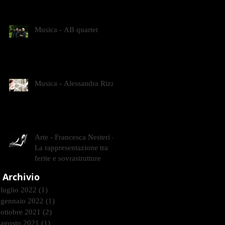
CONTEMPORANEI CHE
ANIMANO IL MUSEO D
Musica - AB quartet
Musica - Alessandra Rizzo
Arte - Francesca Nesteri -
La rappresentazione tra
ferite e sovrastrutture
Archivio
luglio 2022
(1)
1 post
gennaio 2022
(1)
1 post
ottobre 2021
(2)
2 post
agosto 2021
(1)
1 post