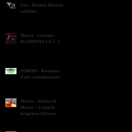
Arte - Roberta Morzetti -
cutisMea
Musica - Costume -
BLANDITIA vol 1- 2
OSMOSI - Risonanze
d'arte contemporanea
Musica - Sabrina di
Monda – il singolo
Scugnizza Africana