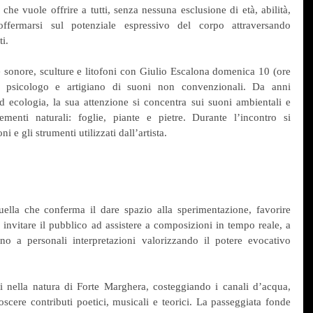
he vuole offrire a tutti, senza nessuna esclusione di età, abilità, 
offermarsi sul potenziale espressivo del corpo attraversando 
i.  
e sonore, sculture e litofoni con Giulio Escalona domenica 10 (ore 
è psicologo e artigiano di suoni non convenzionali. Da anni 
ecologia, la sua attenzione si concentra sui suoni ambientali e 
ementi naturali: foglie, piante e pietre. Durante l’incontro si 
 e gli strumenti utilizzati dall’artista.
ella che conferma il dare spazio alla sperimentazione, favorire 
, invitare il pubblico ad assistere a composizioni in tempo reale, a 
no a personali interpretazioni valorizzando il potere evocativo 
i nella natura di Forte Marghera, costeggiando i canali d’acqua, 
scere contributi poetici, musicali e teorici. La passeggiata fonde 