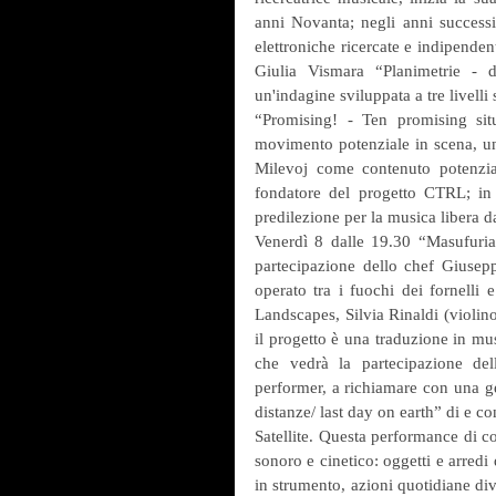
anni Novanta; negli anni successiv
elettroniche ricercate e indipenden
Giulia Vismara “Planimetrie - 
un'indagine sviluppata a tre livelli
“Promising! - Ten promising sit
movimento potenziale in scena, un
Milevoj come contenuto potenzial
fondatore del progetto CTRL; in 
predilezione per la musica libera da
Venerdì 8 dalle 19.30 “Masufuria
partecipazione dello chef Giusepp
operato tra i fuochi dei fornelli 
Landscapes, Silvia Rinaldi (violin
il progetto è una traduzione in mu
che vedrà la partecipazione de
performer, a richiamare con una gest
distanze/ last day on earth” di e 
Satellite. Questa performance di 
sonoro e cinetico: oggetti e arredi
in strumento, azioni quotidiane dive