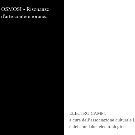
OSMOSI - Risonanze
d'arte contemporanea
ELECTRO CAMP 5
a cura dell’associazione culturale 
e della netlabel electronicgirls