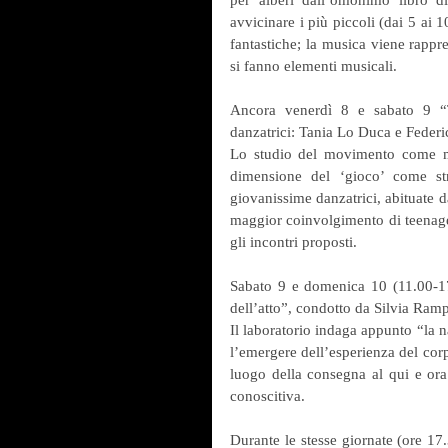
per alberi dall’omonimo libro d
avvicinare i più piccoli (dai 5 ai 
fantastiche; la musica viene rappre
si fanno elementi musicali.
Ancora venerdì 8 e sabato 9 “T
danzatrici: Tania Lo Duca e Feder
Lo studio del movimento come mezz
dimensione del ‘gioco’ come st
giovanissime danzatrici, abituate d
maggior coinvolgimento di teenage
gli incontri proposti.  
Sabato 9 e domenica 10 (11.00-17
dell’atto”, condotto da Silvia Ramp
Il laboratorio indaga appunto “la n
l’emergere dell’esperienza del corp
luogo della consegna al qui e ora 
conoscitiva.
Durante le stesse giornate (ore 1