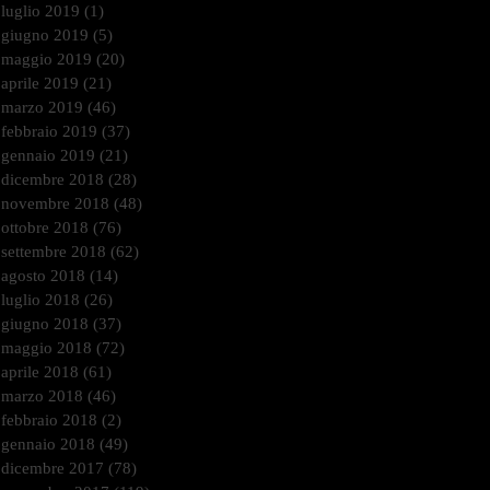
luglio 2019
(1)
1 post
giugno 2019
(5)
5 post
maggio 2019
(20)
20 post
aprile 2019
(21)
21 post
marzo 2019
(46)
46 post
febbraio 2019
(37)
37 post
gennaio 2019
(21)
21 post
dicembre 2018
(28)
28 post
novembre 2018
(48)
48 post
ottobre 2018
(76)
76 post
settembre 2018
(62)
62 post
agosto 2018
(14)
14 post
luglio 2018
(26)
26 post
giugno 2018
(37)
37 post
maggio 2018
(72)
72 post
aprile 2018
(61)
61 post
marzo 2018
(46)
46 post
febbraio 2018
(2)
2 post
gennaio 2018
(49)
49 post
dicembre 2017
(78)
78 post