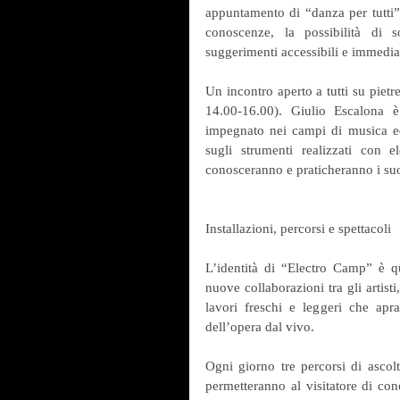
appuntamento di “danza per tutti” c
conoscenze, la possibilità di s
suggerimenti accessibili e immediat
Un incontro aperto a tutti su pietr
14.00-16.00). Giulio Escalona 
impegnato nei campi di musica ed 
sugli strumenti realizzati con el
conosceranno e praticheranno i suoni
Installazioni, percorsi e spettacoli
L’identità di “Electro Camp” è qu
nuove collaborazioni tra gli artisti
lavori freschi e leggeri che apra
dell’opera dal vivo.
Ogni giorno tre percorsi di ascolt
permetteranno al visitatore di cono