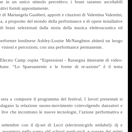
e in un unico stimolo percettivo; i brani saranno ascoltabili 
sitivi forniti appositamente.
 di Mariangela Gualtieri, apporti e citazioni di Valentina Valentini, 
a, a proposito del mondo della performance e di opere installative 
i brani selezionati dalla storia della musica elettroacustica ed 
 performer londinese Ashley-Louise McNaughton abiterà un luogo 
e visioni e percezioni, con una performance permanente.
Electro Camp ospita “Espressioni - Rassegna itinerante di video-
bane. “Lo Spaesamento e le forme di re-azione” è il tema 
era a comporre il programma del festival. I lavori presentati si 
indagano la relazione suono-movimento coinvolgendo danzatori e 
n live che incontrano le nuove tecnologie, l’azione performativa e 
settembre con il dj-set di Lecri (electronicgirls netlabel): dj e 
ua avventura nella scena old school punk-rock e garage dei primi 