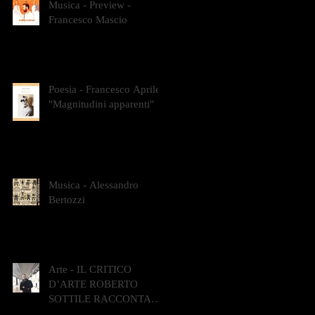
Musica - Preview -
Francesco Mascio
Poesia - Francesco Aprile -
"Magnitudini apparenti"
Musica - Alessandro
Bertozzi
Arte - IL CRITICO
D’ARTE ROBERTO
SOTTILE RACCONTA
GLI INTRECCI