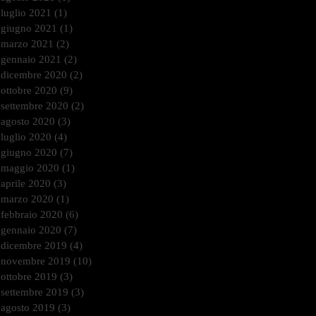
luglio 2021
(1)
1 post
giugno 2021
(1)
1 post
marzo 2021
(2)
2 post
gennaio 2021
(2)
2 post
dicembre 2020
(2)
2 post
ottobre 2020
(9)
9 post
settembre 2020
(2)
2 post
agosto 2020
(3)
3 post
luglio 2020
(4)
4 post
giugno 2020
(7)
7 post
maggio 2020
(1)
1 post
aprile 2020
(3)
3 post
marzo 2020
(1)
1 post
febbraio 2020
(6)
6 post
gennaio 2020
(7)
7 post
dicembre 2019
(4)
4 post
novembre 2019
(10)
10 post
ottobre 2019
(3)
3 post
settembre 2019
(3)
3 post
agosto 2019
(3)
3 post