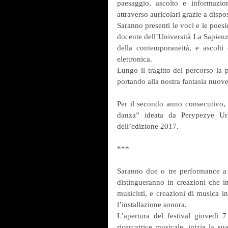
paesaggio, ascolto e informazion
attraverso auricolari grazie a dispo
Saranno presenti le voci e le poesie
docente dell’Università La Sapienz
della contemporaneità, e ascolti d
elettronica.
Lungo il tragitto del percorso la
portando alla nostra fantasia nuov
Per il secondo anno consecutivo, 
danza” ideata da Perypezye Ur
dell’edizione 2017.
***
Saranno due o tre performance a s
distingueranno in creazioni che 
musicisti, e creazioni di musica i
l’installazione sonora.
L’apertura del festival giovedì 7 
ricercatrice musicale, inizia la s