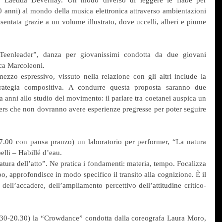
i Laëtitia Devernay. Un modo diverso di leggere le fiabe per 
10 anni) al mondo della musica elettronica attraverso ambientazioni 
sentata grazie a un volume illustrato, dove uccelli, alberi e piume 
eenleader”, danza per giovanissimi condotta da due giovani 
ica Marcoleoni.
o espressivo, vissuto nella relazione con gli altri include la 
rategia compositiva. A condurre questa proposta saranno due 
a anni allo studio del movimento: il parlare tra coetanei auspica un 
rs che non dovranno avere esperienze pregresse per poter seguire 
.00 con pausa pranzo) un laboratorio per performer, “La natura 
elli – Habillé d’eau.
atura dell’atto”. Ne pratica i fondamenti: materia, tempo. Focalizza 
o, approfondisce in modo specifico il transito alla cognizione. È il 
dell’accadere, dell’ampliamento percettivo dell’attitudine critico-
7.30-20.30) la “Crowdance” condotta dalla coreografa Laura Moro, 