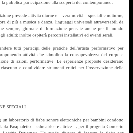
so la pubblica partecipazione alla scoperta del contemporaneo.
ione prevede attività diurne e – vera novità – speciali e notturne, 
ra di più a musica e danza, linguaggi universali attraversabili da 
come sempre, giornate di formazione pensate anche per il mondo 
li adulti; inoltre ospiterà percorsi installativi ed eventi serali.
ere tutti partecipi delle pratiche dell’artista performativo per 
 proponendo attività che stimolino la consapevolezza del corpo e 
azione di azioni performative. Le esperienze proposte desiderano 
 ciascuno e condividere strumenti critici per l’osservazione delle 
NE SPECIALI
 un laboratorio di fiabe sonore elettroniche per bambini condotto 
Ilaria Pasqualetto – educatrice e attrice –, per il progetto Concerto 