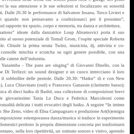
i la sua attenzione e le sue selezioni si focalizzano su sonorità 
ti. Dalle 20.30 le performance di Salvatore Insana, Turco Livieri e 
di quando non pensavamo a confezionarci per il prossimo”, 
 sul rapporto tra spazio, corpo e memoria, tra danza e architettura.
uations” ideate dalla danzatrice Loup Abramovici porta il suo 
ito al suono potenziale di Tomaž Grom, l’ospite speciale Roberta 
e. Chiude la prima serata Twinz, musicista, dj, attivista e co-
consolle mischia e scratcha su ogni genere possibile, con una 
lle catene dell’industria.
 Yanaimba - The pans are singing” di Giovanni Dinello, con la 
e Di Terlizzi: un sound designer e un cuoco intrecciano il loro 
e il sobbollire delle pentole. Dalle 20.30: “Haiku” di e con New 
o), Luca Chiavinato (oud) e Francesco Ganassin (clarinetto basso); 
sica di dieci haiku di Bashō, una collezione di composizioni brevi 
lle giovanissime Tania Lo Duca e Federica Marcoleoni come 
ualità delicata i tratti evocativi degli haiku. A seguire “In intime 
con She Zeno, video di Elisa Campagnaro e produzione Art(h)emigra 
composizione estemporanea danza/musica si traduce in esperimento 
 domestici perdono la propria dimensione concreta per trasformarsi 
ntano, nella loro ripetitività, un ostinato sonoro e visivo, aprendo 