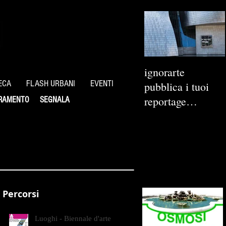
ignorarte
ECA
FLASH URBANI
EVENTI
pubblica i tuoi
reportage
RAMENTO
SEGNALA
fotografici
Percorsi
Luoghi - Biennale d'arte