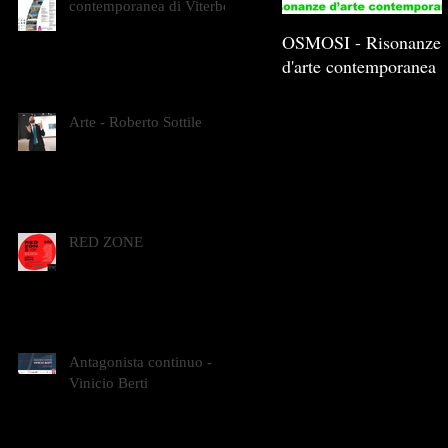
contemporanea di Viterbo
OSMOSI - Risonanze
d'arte contemporanea
Arte - Roberto Sottile
RED ZONE
Antagonista continuo -
Vinicio Berti