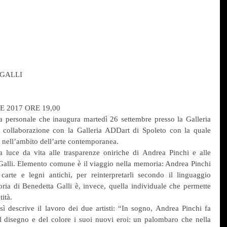
 GALLI
E 2017 ORE 19,00
ia personale che inaugura martedì 26 settembre presso la Galleria 
collaborazione con la Galleria ADDart di Spoleto con la quale 
a nell’ambito dell’arte contemporanea.
luce da vita alle trasparenze oniriche di Andrea Pinchi e alle 
 Galli. Elemento comune è il viaggio nella memoria: Andrea Pinchi 
carte e legni antichi, per reinterpretarli secondo il linguaggio 
ia di Benedetta Galli è, invece, quella individuale che permette 
tità.
osì descrive il lavoro dei due artisti: “In sogno, Andrea Pinchi fa 
l disegno e del colore i suoi nuovi eroi: un palombaro che nella 