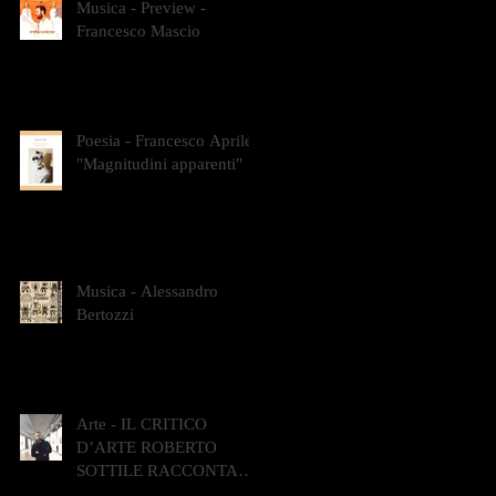
Musica - Preview -
Francesco Mascio
Poesia - Francesco Aprile -
"Magnitudini apparenti"
Musica - Alessandro
Bertozzi
Arte - IL CRITICO
D’ARTE ROBERTO
SOTTILE RACCONTA
GLI INTRECCI