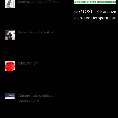
contemporanea di Viterbo
OSMOSI - Risonanze
d'arte contemporanea
Arte - Roberto Sottile
RED ZONE
Antagonista continuo -
Vinicio Berti