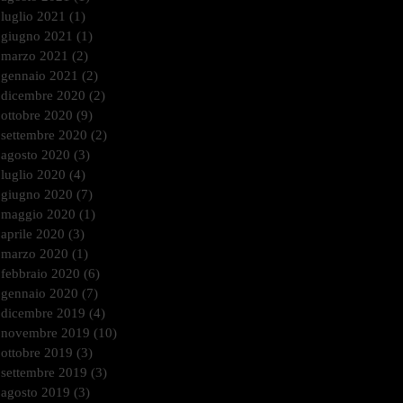
luglio 2021
(1)
1 post
giugno 2021
(1)
1 post
marzo 2021
(2)
2 post
gennaio 2021
(2)
2 post
dicembre 2020
(2)
2 post
ottobre 2020
(9)
9 post
settembre 2020
(2)
2 post
agosto 2020
(3)
3 post
luglio 2020
(4)
4 post
giugno 2020
(7)
7 post
maggio 2020
(1)
1 post
aprile 2020
(3)
3 post
marzo 2020
(1)
1 post
febbraio 2020
(6)
6 post
gennaio 2020
(7)
7 post
dicembre 2019
(4)
4 post
novembre 2019
(10)
10 post
ottobre 2019
(3)
3 post
settembre 2019
(3)
3 post
agosto 2019
(3)
3 post