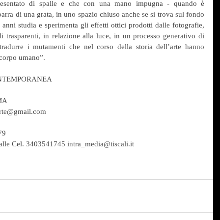
ppresentato di spalle e che con una mano impugna - quando è 
sbarra di una grata, in uno spazio chiuso anche se si trova sul fondo 
anni studia e sperimenta gli effetti ottici prodotti dalle fotografie, 
li trasparenti, in relazione alla luce, in un processo generativo di 
radurre i mutamenti che nel corso della storia dell’arte hanno 
l corpo umano”.
ONTEMPORANEA
MA
arte@gmail.com
79
le Cel. 3403541745 intra_media@tiscali.it