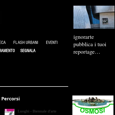
ignorarte
ECA
FLASH URBANI
EVENTI
pubblica i tuoi
reportage
RAMENTO
SEGNALA
fotografici
Percorsi
Luoghi - Biennale d'arte