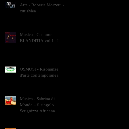
Arte - Roberta Morzetti -
cutisMea
Musica - Costume -
BLANDITIA vol 1- 2
OSMOSI - Risonanze
d'arte contemporanea
Musica - Sabrina di
Monda – il singolo
Scugnizza Africana