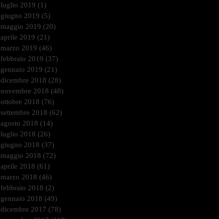
luglio 2019
(1)
1 post
giugno 2019
(5)
5 post
maggio 2019
(20)
20 post
aprile 2019
(21)
21 post
marzo 2019
(46)
46 post
febbraio 2019
(37)
37 post
gennaio 2019
(21)
21 post
dicembre 2018
(28)
28 post
novembre 2018
(48)
48 post
ottobre 2018
(76)
76 post
settembre 2018
(62)
62 post
agosto 2018
(14)
14 post
luglio 2018
(26)
26 post
giugno 2018
(37)
37 post
maggio 2018
(72)
72 post
aprile 2018
(61)
61 post
marzo 2018
(46)
46 post
febbraio 2018
(2)
2 post
gennaio 2018
(49)
49 post
dicembre 2017
(78)
78 post