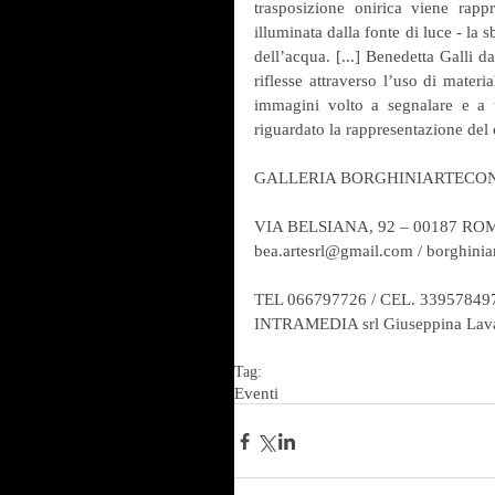
trasposizione onirica viene ra
illuminata dalla fonte di luce - la 
dell’acqua. [...] Benedetta Galli da 
riflesse attraverso l’uso di materia
immagini volto a segnalare e a t
riguardato la rappresentazione de
GALLERIA BORGHINIARTEC
VIA BELSIANA, 92 – 00187 RO
bea.artesrl@gmail.com / borghini
TEL 066797726 / CEL. 33957849
INTRAMEDIA srl Giuseppina Laval
Tag:
Eventi