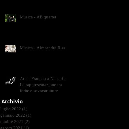
CONTEMPORANEI CHE
ANIMANO IL MUSEO D
Musica - AB quartet
Musica - Alessandra Rizzo
Arte - Francesca Nesteri -
La rappresentazione tra
ferite e sovrastrutture
Archivio
luglio 2022
(1)
1 post
gennaio 2022
(1)
1 post
ottobre 2021
(2)
2 post
agosto 2021
(1)
1 post