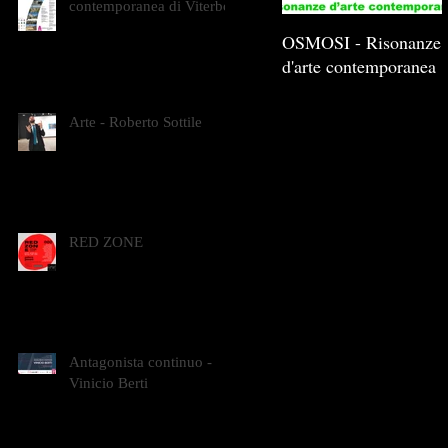
contemporanea di Viterbo
OSMOSI - Risonanze
d'arte contemporanea
Arte - Roberto Sottile
RED ZONE
Antagonista continuo -
Vinicio Berti