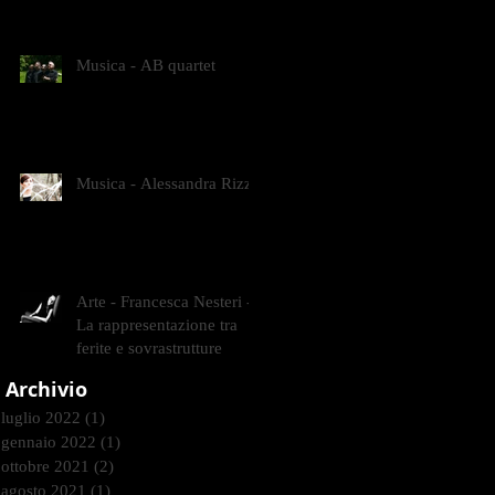
CONTEMPORANEI CHE
ANIMANO IL MUSEO D
Musica - AB quartet
Musica - Alessandra Rizzo
Arte - Francesca Nesteri -
La rappresentazione tra
ferite e sovrastrutture
Archivio
luglio 2022
(1)
1 post
gennaio 2022
(1)
1 post
ottobre 2021
(2)
2 post
agosto 2021
(1)
1 post