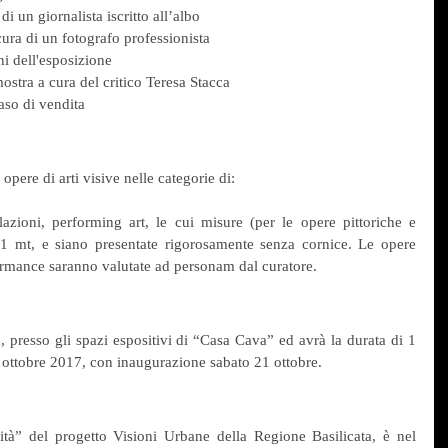
i un giornalista iscritto all’albo
ra di un fotografo professionista
ni dell'esposizione
mostra a cura del critico Teresa Stacca
aso di vendita
pere di arti visive nelle categorie di:
allazioni, performing art, le cui misure (per le opere pittoriche e 
1 mt, e siano presentate rigorosamente senza cornice. Le opere 
rformance saranno valutate ad personam dal curatore.
 presso gli spazi espositivi di “Casa Cava” ed avrà la durata di 1 
8 ottobre 2017, con inaugurazione sabato 21 ottobre.
tà” del progetto Visioni Urbane della Regione Basilicata, è nel 