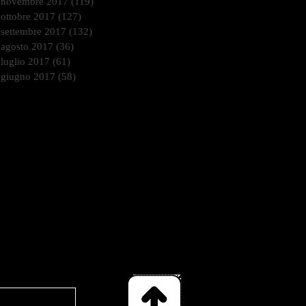
novembre 2017
(119)
119 post
ottobre 2017
(127)
127 post
settembre 2017
(132)
132 post
agosto 2017
(36)
36 post
luglio 2017
(61)
61 post
giugno 2017
(58)
58 post