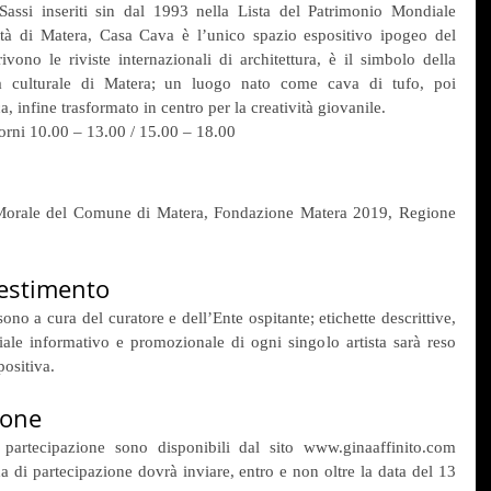
assi inseriti sin dal 1993 nella Lista del Patrimonio Mondiale 
tà di Matera, Casa Cava è l’unico spazio espositivo ipogeo del 
ono le riviste internazionali di architettura, è il simbolo della 
ita culturale di Matera; un luogo nato come cava di tufo, poi 
 infine trasformato in centro per la creatività giovanile.
giorni 10.00 – 13.00 / 15.00 – 18.00
 Morale del Comune di Matera, Fondazione Matera 2019, Regione 
lestimento
sono a cura del curatore e dell’Ente ospitante; etichette descrittive, 
ale informativo e promozionale di ogni singolo artista sarà reso 
positiva.
ione
partecipazione sono disponibili dal sito www.ginaaffinito.com 
 di partecipazione dovrà inviare, entro e non oltre la data del 13 