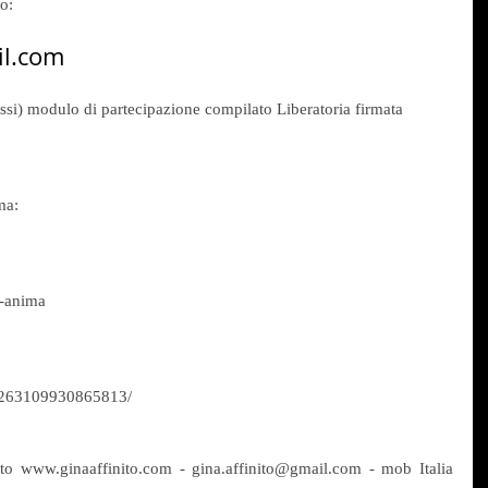
o:
l.com
ossi) modulo di partecipazione compilato Liberatoria firmata
ma:
t-anima
s/263109930865813/
tto www.ginaaffinito.com - gina.affinito@gmail.com - mob Italia  