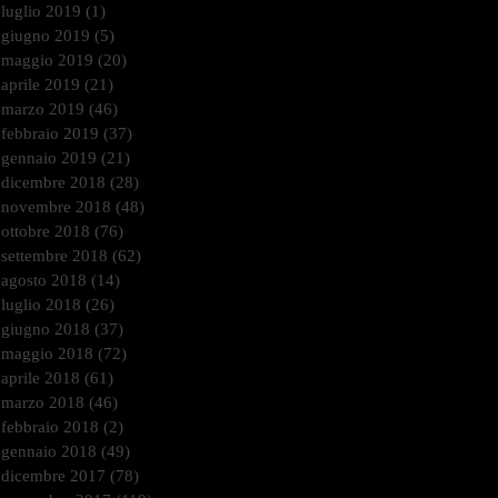
luglio 2019
(1)
1 post
giugno 2019
(5)
5 post
maggio 2019
(20)
20 post
aprile 2019
(21)
21 post
marzo 2019
(46)
46 post
febbraio 2019
(37)
37 post
gennaio 2019
(21)
21 post
dicembre 2018
(28)
28 post
novembre 2018
(48)
48 post
ottobre 2018
(76)
76 post
settembre 2018
(62)
62 post
agosto 2018
(14)
14 post
luglio 2018
(26)
26 post
giugno 2018
(37)
37 post
maggio 2018
(72)
72 post
aprile 2018
(61)
61 post
marzo 2018
(46)
46 post
febbraio 2018
(2)
2 post
gennaio 2018
(49)
49 post
dicembre 2017
(78)
78 post