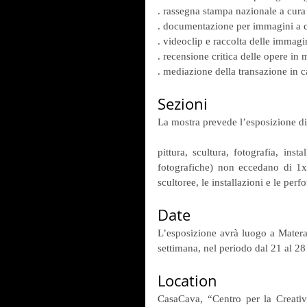
. rassegna stampa nazionale a cura d
. documentazione per immagini a cu
. videoclip e raccolta delle immagi
. recensione critica delle opere in 
. mediazione della transazione in c
Sezioni
La mostra prevede l’esposizione di o
pittura, scultura, fotografia, inst
fotografiche) non eccedano di 1x
scultoree, le installazioni e le pe
Date
L’esposizione avrà luogo a Matera,
settimana, nel periodo dal 21 al 2
Location
CasaCava, “Centro per la Creativi