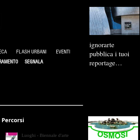
ignorarte
ECA
FLASH URBANI
EVENTI
pubblica i tuoi
reportage
RAMENTO
SEGNALA
fotografici
Percorsi
Luoghi - Biennale d'arte