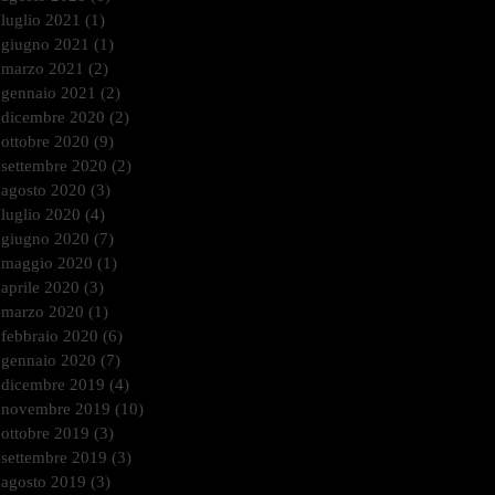
luglio 2021
(1)
1 post
giugno 2021
(1)
1 post
marzo 2021
(2)
2 post
gennaio 2021
(2)
2 post
dicembre 2020
(2)
2 post
ottobre 2020
(9)
9 post
settembre 2020
(2)
2 post
agosto 2020
(3)
3 post
luglio 2020
(4)
4 post
giugno 2020
(7)
7 post
maggio 2020
(1)
1 post
aprile 2020
(3)
3 post
marzo 2020
(1)
1 post
febbraio 2020
(6)
6 post
gennaio 2020
(7)
7 post
dicembre 2019
(4)
4 post
novembre 2019
(10)
10 post
ottobre 2019
(3)
3 post
settembre 2019
(3)
3 post
agosto 2019
(3)
3 post