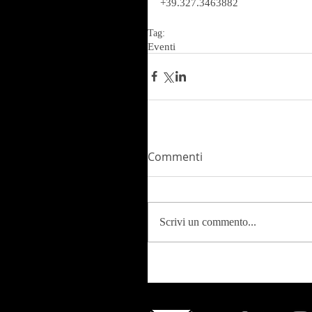
+39.327.3463882
Tag:
Eventi
Commenti
Scrivi un commento...