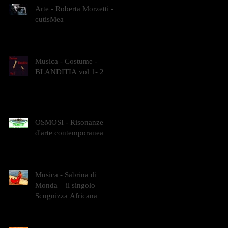
Arte - Roberta Morzetti -
cutisMea
Musica - Costume -
BLANDITIA vol 1- 2
OSMOSI - Risonanze
d'arte contemporanea
Musica - Sabrina di
Monda – il singolo
Scugnizza Africana