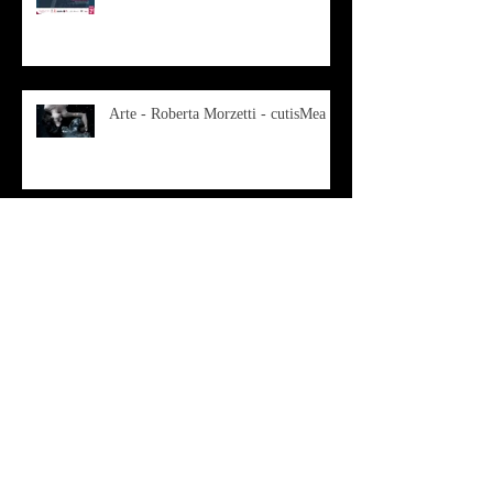
Arte - Roberta Morzetti - cutisMea
Musica - Costume - BLANDITIA
vol 1- 2
OSMOSI - Risonanze d'arte
contemporanea