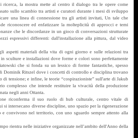
i ricerca, la mostra mette al centro il dialogo tra le opere come 
sato sullo scambio tra artisti e curatori durante i mesi di sviluppo 
icare una linea di connessione tra gli artisti invitati, Un tale che 
e riconoscere ed enfatizzare la molteplicità di approcci e temi 
sonanze che le discordanze in un gioco di conversazioni strutturate 
i espressivi differenti: dall'installazione alla pittura, dal video 
i aspetti materiali della vita di ogni giorno e sulle relazioni tra 
 in sculture e installazioni dove forme e colori sono perfettamente 
niatowski che si fonda su un lessico di forme fantastiche, spesso 
i Dominik Ritszel dove i concetti di controllo e disciplina trovano 
di tensione; e infine, le teorie “cospirazioniste” sull'arte di Jakub 
o complesso che intende restituire la vivacità della produzione 
nata negli anni Ottanta.
ne riconferma il suo ruolo di hub culturale, centro vitale di 
 si intersecano diverse discipline, uno spazio per la rigenerazione 
 e convivono nel territorio, con uno sguardo sempre attento alla 
mpo rientra nelle iniziative organizzate nell’ambito dell'Anno della 