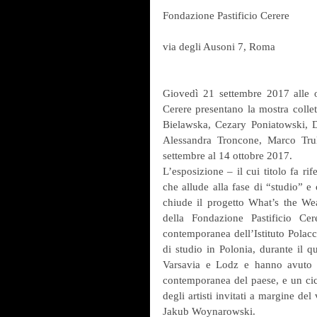
Fondazione Pastificio Cerere
via degli Ausoni 7, Roma
Giovedì 21 settembre 2017 alle or
Cerere presentano la mostra collet
Bielawska, Cezary Poniatowski, 
Alessandra Troncone, Marco Trul
settembre al 14 ottobre 2017.
L’esposizione – il cui titolo fa r
che allude alla fase di “studio” e 
chiude il progetto What’s the Weat
della Fondazione Pastificio Ce
contemporanea dell’Istituto Polacco
di studio in Polonia, durante il qu
Varsavia e Lodz e hanno avuto mo
contemporanea del paese, e un cicl
degli artisti invitati a margine de
Jakub Woynarowski.