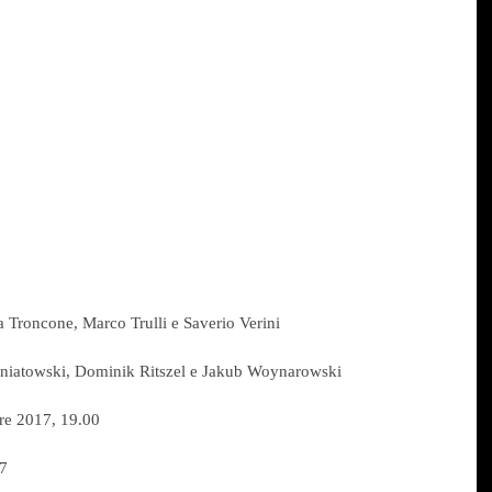
a Troncone, Marco Trulli e Saverio Verini
 Poniatowski, Dominik Ritszel e Jakub Woynarowski
re 2017, 19.00
17