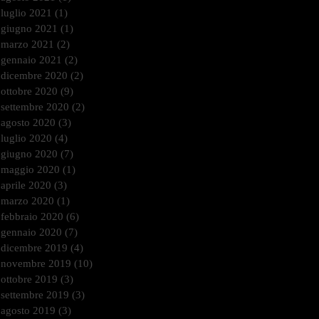
luglio 2021
(1)
1 post
giugno 2021
(1)
1 post
marzo 2021
(2)
2 post
gennaio 2021
(2)
2 post
dicembre 2020
(2)
2 post
ottobre 2020
(9)
9 post
settembre 2020
(2)
2 post
agosto 2020
(3)
3 post
luglio 2020
(4)
4 post
giugno 2020
(7)
7 post
maggio 2020
(1)
1 post
aprile 2020
(3)
3 post
marzo 2020
(1)
1 post
febbraio 2020
(6)
6 post
gennaio 2020
(7)
7 post
dicembre 2019
(4)
4 post
novembre 2019
(10)
10 post
ottobre 2019
(3)
3 post
settembre 2019
(3)
3 post
agosto 2019
(3)
3 post