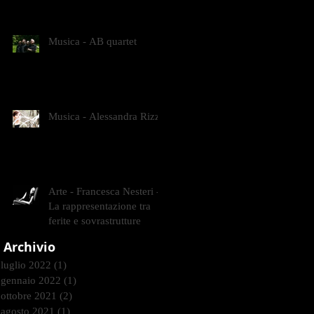
CONTEMPORANEI CHE
ANIMANO IL MUSEO D
Musica - AB quartet
Musica - Alessandra Rizzo
Arte - Francesca Nesteri -
La rappresentazione tra
ferite e sovrastrutture
Archivio
luglio 2022
(1)
1 post
gennaio 2022
(1)
1 post
ottobre 2021
(2)
2 post
agosto 2021
(1)
1 post