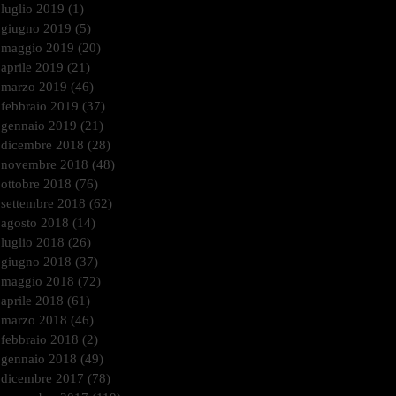
luglio 2019
(1)
1 post
giugno 2019
(5)
5 post
maggio 2019
(20)
20 post
aprile 2019
(21)
21 post
marzo 2019
(46)
46 post
febbraio 2019
(37)
37 post
gennaio 2019
(21)
21 post
dicembre 2018
(28)
28 post
novembre 2018
(48)
48 post
ottobre 2018
(76)
76 post
settembre 2018
(62)
62 post
agosto 2018
(14)
14 post
luglio 2018
(26)
26 post
giugno 2018
(37)
37 post
maggio 2018
(72)
72 post
aprile 2018
(61)
61 post
marzo 2018
(46)
46 post
febbraio 2018
(2)
2 post
gennaio 2018
(49)
49 post
dicembre 2017
(78)
78 post