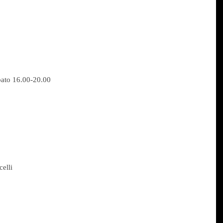
bato 16.00-20.00
celli