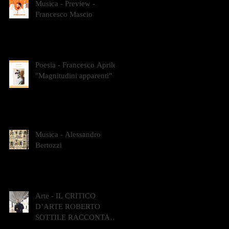
Musica - Preview -
Francesco Mascio
Poesia - Francesco Aprile -
"Magnitudini apparenti"
Musica - Alessandro
Bertozzi
Arte - IL CRITICO
D’ARTE ROBERTO
SOTTILE RACCONTA
GLI INTRECCI