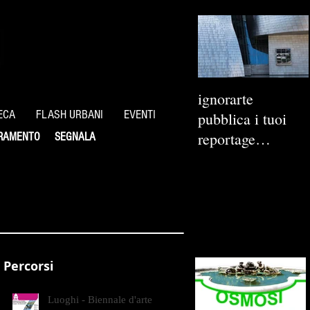
ignorarte
ECA
FLASH URBANI
EVENTI
pubblica i tuoi
reportage
RAMENTO
SEGNALA
fotografici
Percorsi
Luoghi - Biennale d'arte