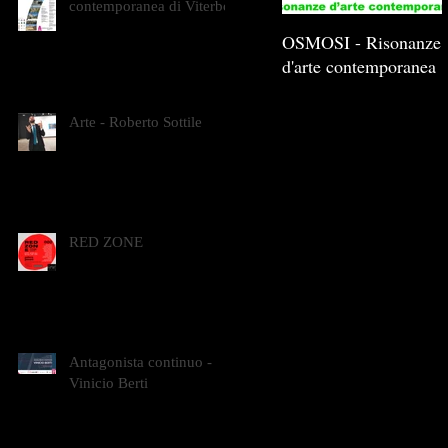
contemporanea di Viterbo
OSMOSI - Risonanze
d'arte contemporanea
Arte - Roberto Sottile
RED ZONE
Antagonista continuo -
Vinicio Berti