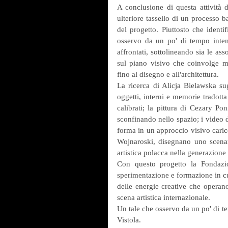
A conclusione di questa attività d
ulteriore tassello di un processo ba
del progetto. Piuttosto che identif
osservo da un po' di tempo intend
affrontati, sottolineando sia le as
sul piano visivo che coinvolge mezz
fino al disegno e all'architettura.
La ricerca di Alicja Bielawska sugl
oggetti, interni e memorie tradotta
calibrati; la pittura di Cezary Po
sconfinando nello spazio; i video d
forma in un approccio visivo carico 
Wojnaroski, disegnano uno scenari
artistica polacca nella generazione 
Con questo progetto la Fondazio
sperimentazione e formazione in cui
delle energie creative che operano
scena artistica internazionale.
Un tale che osservo da un po' di te
Vistola.