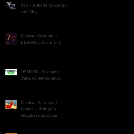
Arte - Roberta Morzetti -
cutisMea
Musica - Costume -
BLANDITIA vol 1- 2
OSMOSI - Risonanze
d'arte contemporanea
Musica - Sabrina di
Monda – il singolo
Scugnizza Africana