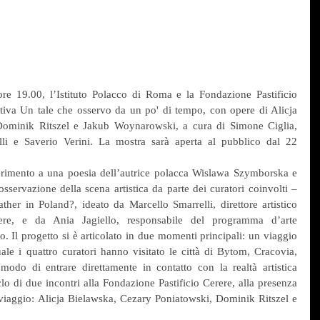
e 19.00, l’Istituto Polacco di Roma e la Fondazione Pastificio 
tiva Un tale che osservo da un po' di tempo, con opere di Alicja 
Dominik Ritszel e Jakub Woynarowski, a cura di Simone Ciglia, 
li e Saverio Verini. La mostra sarà aperta al pubblico dal 22 
iferimento a una poesia dell’autrice polacca Wislawa Szymborska e 
osservazione della scena artistica da parte dei curatori coinvolti – 
her in Poland?, ideato da Marcello Smarrelli, direttore artistico 
rere, e da Ania Jagiello, responsabile del programma d’arte 
. Il progetto si è articolato in due momenti principali: un viaggio 
ale i quattro curatori hanno visitato le città di Bytom, Cracovia, 
do di entrare direttamente in contatto con la realtà artistica 
o di due incontri alla Fondazione Pastificio Cerere, alla presenza 
l viaggio: Alicja Bielawska, Cezary Poniatowski, Dominik Ritszel e 