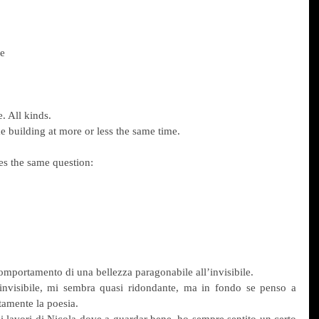
ne
. All kinds.
e building at more or less the same time.
es the same question:
mportamento di una bellezza paragonabile all’invisibile.
invisibile, mi sembra quasi ridondante, ma in fondo se penso a 
ttamente la poesia.
 lavori di Nicola dove a guardar bene, ho sempre sentito un certo 