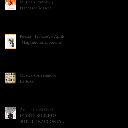
Musica - Preview -
Francesco Mascio
Poesia - Francesco Aprile -
"Magnitudini apparenti"
Musica - Alessandro
Bertozzi
Arte - IL CRITICO
D’ARTE ROBERTO
SOTTILE RACCONTA
GLI INTRECCI