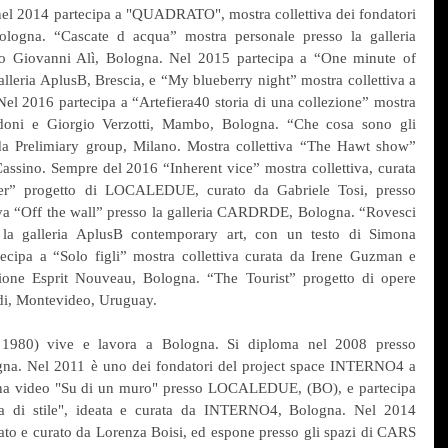
l 2014 partecipa a "QUADRATO", mostra collettiva dei fondatori 
ogna. “Cascate d acqua” mostra personale presso la galleria 
 Giovanni Alì, Bologna. Nel 2015 partecipa a “One minute of 
galleria AplusB, Brescia, e “My blueberry night” mostra collettiva a 
el 2016 partecipa a “Artefiera40 storia di una collezione” mostra 
adoni e Giorgio Verzotti, Mambo, Bologna. “Che cosa sono gli 
 da Prelimiary group, Milano. Mostra collettiva “The Hawt show” 
ssino. Sempre del 2016 “Inherent vice” mostra collettiva, curata 
yer” progetto di LOCALEDUE, curato da Gabriele Tosi, presso 
iva “Off the wall” presso la galleria CARDRDE, Bologna. “Rovesci 
 la galleria AplusB contemporary art, con un testo di Simona 
ecipa a “Solo figli” mostra collettiva curata da Irene Guzman e 
lione Esprit Nouveau, Bologna. “The Tourist” progetto di opere 
sedi, Montevideo, Uruguay.
1980) vive e lavora a Bologna. Si diploma nel 2008 presso 
gna. Nel 2011 è uno dei fondatori del project space INTERNO4 a 
gna video "Su di un muro" presso LOCALEDUE, (BO), e partecipa 
uta di stile", ideata e curata da INTERNO4, Bologna. Nel 2014 
ato e curato da Lorenza Boisi, ed espone presso gli spazi di CARS 