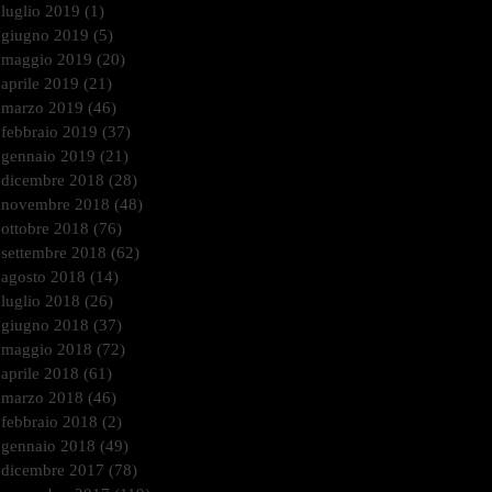
luglio 2019
(1)
1 post
giugno 2019
(5)
5 post
maggio 2019
(20)
20 post
aprile 2019
(21)
21 post
marzo 2019
(46)
46 post
febbraio 2019
(37)
37 post
gennaio 2019
(21)
21 post
dicembre 2018
(28)
28 post
novembre 2018
(48)
48 post
ottobre 2018
(76)
76 post
settembre 2018
(62)
62 post
agosto 2018
(14)
14 post
luglio 2018
(26)
26 post
giugno 2018
(37)
37 post
maggio 2018
(72)
72 post
aprile 2018
(61)
61 post
marzo 2018
(46)
46 post
febbraio 2018
(2)
2 post
gennaio 2018
(49)
49 post
dicembre 2017
(78)
78 post