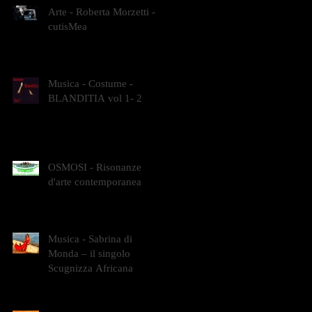
Arte - Roberta Morzetti -
cutisMea
Musica - Costume -
BLANDITIA vol 1- 2
OSMOSI - Risonanze
d'arte contemporanea
Musica - Sabrina di
Monda – il singolo
Scugnizza Africana