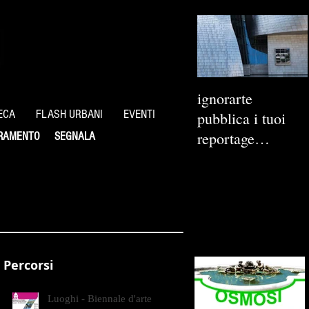
ignorarte
ECA
FLASH URBANI
EVENTI
pubblica i tuoi
reportage
RAMENTO
SEGNALA
fotografici
Percorsi
Luoghi - Biennale d'arte