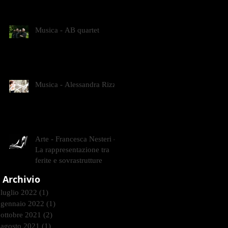
CONTEMPORANEI CHE
ANIMANO IL MUSEO D
Musica - AB quartet
Musica - Alessandra Rizzo
Arte - Francesca Nesteri -
La rappresentazione tra
ferite e sovrastrutture
Archivio
luglio 2022
(1)
1 post
gennaio 2022
(1)
1 post
ottobre 2021
(2)
2 post
agosto 2021
(1)
1 post