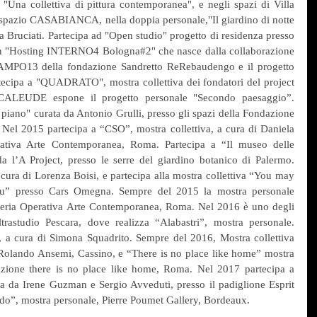
"Una collettiva di pittura contemporanea", e negli spazi di Villa 
 spazio CASABIANCA, nella doppia personale,"Il giardino di notte 
a Bruciati. Partecipa ad "Open studio" progetto di residenza presso 
n "Hosting INTERNO4 Bologna#2" che nasce dalla collaborazione 
 CAMPO13 della fondazione Sandretto ReRebaudengo e il progetto 
ipa a "QUADRATO", mostra collettiva dei fondatori del project 
LEUDE espone il progetto personale "Secondo paesaggio”. 
 piano" curata da Antonio Grulli, presso gli spazi della Fondazione 
el 2015 partecipa a “CSO”, mostra collettiva, a cura di Daniela 
rativa Arte Contemporanea, Roma. Partecipa a “Il museo delle 
a l’A Project, presso le serre del giardino botanico di Palermo. 
ra di Lorenza Boisi, e partecipa alla mostra collettiva “You may 
ou” presso Cars Omegna. Sempre del 2015 la mostra personale 
leria Operativa Arte Contemporanea, Roma. Nel 2016 è uno degli 
ltrastudio Pescara, dove realizza “Alabastri”, mostra personale. 
 a cura di Simona Squadrito. Sempre del 2016, Mostra collettiva 
olando Ansemi, Cassino, e “There is no place like home” mostra 
ciazione there is no place like home, Roma. Nel 2017 partecipa a 
ata da Irene Guzman e Sergio Avveduti, presso il padiglione Esprit 
o”, mostra personale, Pierre Poumet Gallery, Bordeaux.