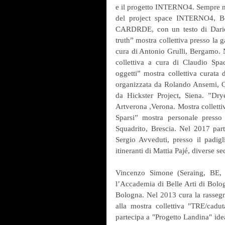
e il progetto INTERNO4. Sempre ne
del project space INTERNO4, Bol
CARDRDE, con un testo di Dario
truth” mostra collettiva presso la 
cura di Antonio Grulli, Bergamo. N
collettiva a cura di Claudio Sp
oggetti” mostra collettiva curata
organizzata da Rolando Ansemi, Ca
da Hickster Project, Siena. ”Dr
Artverona ,Verona. Mostra collett
Sparsi” mostra personale presso
Squadrito, Brescia. Nel 2017 part
Sergio Avveduti, presso il padig
itineranti di Mattia Pajé, diverse 
Vincenzo Simone (Seraing, BE, 
l’Accademia di Belle Arti di Bolo
Bologna. Nel 2013 cura la rasse
alla mostra collettiva "TRE/cad
partecipa a "Progetto Landina" ide