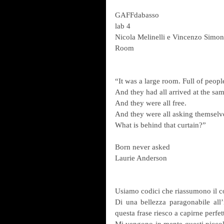
GAFFdabasso
lab 4
Nicola Melinelli e Vincenzo Simo
Room
“It was a large room. Full of people
And they had all arrived at the sam
And they were all free.
And they were all asking themselv
What is behind that curtain?”
Born never asked
Laurie Anderson
Usiamo codici che riassumono il co
Di una bellezza paragonabile all’
questa frase riesco a capirne perfe
Mi vengono in mente questi piccoli