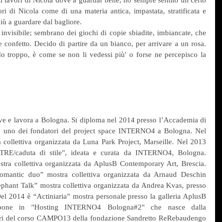
i di Nicola come di una materia antica, impastata, stratificata e 
più a guardare dal bagliore.
nvisibile; sembrano dei giochi di copie sbiadite, imbiancate, che 
onfetto. Decido di partire da un bianco, per arrivare a un rosa. 
 troppo, è come se non li vedessi più' o forse ne percepisco la 
ve e lavora a Bologna. Si diploma nel 2014 presso l’Accademia di 
è uno dei fondatori del project space INTERNO4 a Bologna. Nel 
collettiva organizzata da Luna Park Project, Marseille. Nel 2013 
 "TRE/caduta di stile", ideata e curata da INTERNO4, Bologna. 
stra collettiva organizzata da AplusB Contemporary Art, Brescia. 
mantic duo” mostra collettiva organizzata da Arnaud Deschin 
lephant Talk” mostra collettiva organizzata da Andrea Kvas, presso 
 2014 è “Actiniaria” mostra personale presso la galleria AplusB 
spone in "Hosting INTERNO4 Bologna#2" che nasce dalla 
tori del corso CAMPO13 della fondazione Sandretto ReRebaudengo 