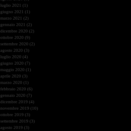
luglio 2021
(1)
1 post
giugno 2021
(1)
1 post
marzo 2021
(2)
2 post
gennaio 2021
(2)
2 post
dicembre 2020
(2)
2 post
ottobre 2020
(9)
9 post
settembre 2020
(2)
2 post
agosto 2020
(3)
3 post
luglio 2020
(4)
4 post
giugno 2020
(7)
7 post
maggio 2020
(1)
1 post
aprile 2020
(3)
3 post
marzo 2020
(1)
1 post
febbraio 2020
(6)
6 post
gennaio 2020
(7)
7 post
dicembre 2019
(4)
4 post
novembre 2019
(10)
10 post
ottobre 2019
(3)
3 post
settembre 2019
(3)
3 post
agosto 2019
(3)
3 post