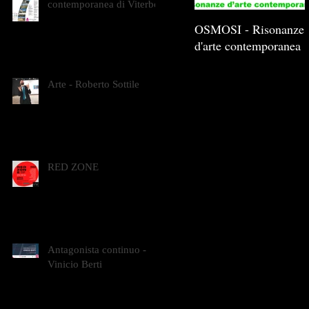
contemporanea di Viterbo
OSMOSI - Risonanze
d'arte contemporanea
Arte - Roberto Sottile
RED ZONE
Antagonista continuo -
Vinicio Berti