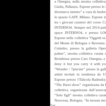
a Omegna, nella mostra collettiva 
Giulia, Pallanza. Espone presso lo
diventava sinistro" a cura di Andre
lo spazio GAFF, Milano. Espone i
tra i giovani curatori del corso
INTERNO4. Sempre nel 2014 partec
space INTERNO4, e presso LOCA
Espone nella collettiva "Oggetti su
del Monte di Bologna e Ravenna. N
Cotimbo, presso la galleria Ope
palme”, mostra collettiva curata d
Residenza presso Cars Omegna, a cu
deny it but you carry it with y
“Wonder / 7piscine” presso la gal
artisti invitati in residenza da U
Espone presso l’Edicola Radetzky,
“The Hawt show” organizzata da R
collettiva, organizzata dall’asso
“Solo figli” mostra collettiva cur
Nouveau, Bologna. “In nessun mod
Tag: